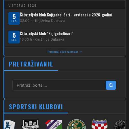
263
Dubec – Sesvete–Kašina – Pl.Gornja
LISTOPAD 2026
264
Dubec – Sesvete – Jesenovec
Čitateljski klub Knjigoholičari - sastanci u 2026. godini
5
08:00 h · Knjižnica Dubrava
LIS
267
Dubec – Markovo Polje
Čitateljski klub "Knjigoholičari"
5
270
Dubec – Sesvete – Blaguša
16:00 h · Knjižnica Dubrava
LIS
271
Dubec – Sesvete – Glavnica Donja
Pogledaj cijeli kalendar →
272
Dubec – Sesvete – Moravče
PRETRAŽIVANJE
273
Dubec – Sesvete – Lužan
274
Dubec – Sesvete – Laktec
279
Dubec – Novi Jelkovec
SPORTSKI KLUBOVI
280
Dubec – Sesvete – Šimuncevec
212
Noćna – Dubec – Sesvete