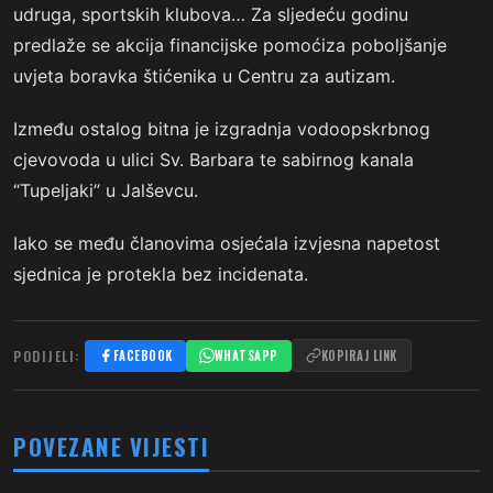
udruga, sportskih klubova… Za sljedeću godinu
predlaže se akcija financijske pomoćiza poboljšanje
uvjeta boravka štićenika u Centru za autizam.
Između ostalog bitna je izgradnja vodoopskrbnog
cjevovoda u ulici Sv. Barbara te sabirnog kanala
“Tupeljaki” u Jalševcu.
Iako se među članovima osjećala izvjesna napetost
sjednica je protekla bez incidenata.
PODIJELI:
FACEBOOK
WHATSAPP
KOPIRAJ LINK
POVEZANE VIJESTI