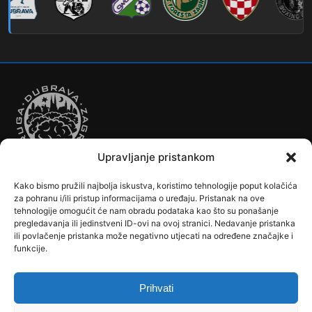
Upravljanje pristankom
Kako bismo pružili najbolja iskustva, koristimo tehnologije poput kolačića
Autobusi
Automobilizam
Biciklizam
Borilački Sportovi
za pohranu i/ili pristup informacijama o uređaju. Pristanak na ove
Cookie Policy (EU)
Crkve, samostani i župni uredi
Dječji vrtići
tehnologije omogućit će nam obradu podataka kao što su ponašanje
pregledavanja ili jedinstveni ID-ovi na ovoj stranici. Nedavanje pristanka
Drugi sportovi
Društva, klubovi, savezi, udruge
Dubrava u Srcu
ili povlačenje pristanka može negativno utjecati na određene značajke i
Edukacija
Galerije
Humanitarne i socijalne institucije
funkcije.
Javne Službe
Kalendar
Karta Kvarta
Kazalište
Knjižnica
Kontakt
Košarka
Nogomet
Osnovne škole
Ples
Povijest
Prihvati
Reciklažno dvorište - Zeleni otok
Rekreacija
Rukomet