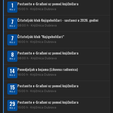
Postanite e-Građani uz pomoć knjižničara
1
230
15:00 h · Knjižnica Dubrava
Dubrava – Granešinski Novaki
RUJ
232
Čitateljski klub Knjigoholičari - sastanci u 2026. godini
Dubrava – Jazbina
7
08:00 h · Knjižnica Dubrava
RUJ
269
Borongaj – Ses. Kraljevec
Čitateljski klub "Knjigoholičari"
7
DUBEC
16:00 h · Knjižnica Dubrava
RUJ
212
Dubec – Sesvete
Postanite e-Građani uz pomoć knjižničara
8
08:00 h · Knjižnica Dubrava
223
RUJ
Dubec – Trnovčica – Dubrava
Ponedjeljak u bojama (Likovna radionica)
14
224
Dubec – Novoselec
16:00 h · Knjižnica Dubrava
RUJ
231
Dubec – Borongaj
Postanite e-Građani uz pomoć knjižničara
15
261
15:00 h · Knjižnica Dubrava
RUJ
Dubec – Sesvete – Goranec
Postanite e-Građani uz pomoć knjižničara
262
29
Dubec – Sesvete – Planina Donja
15:00 h · Knjižnica Dubrava
RUJ