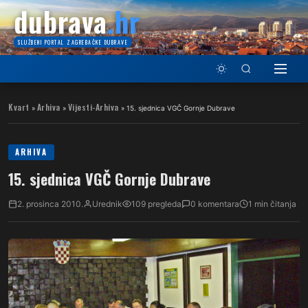
dubrava
.hr
SLUŽBENI PORTAL ZAGREBAČKE DUBRAVE
Kvart
Arhiva
Vijesti-Arhiva
»
»
»
15. sjednica VGČ Gornje Dubrave
ARHIVA
15. sjednica VGČ Gornje Dubrave
2. prosinca 2010.
Urednik
109 pregleda
0 komentara
1 min čitanja