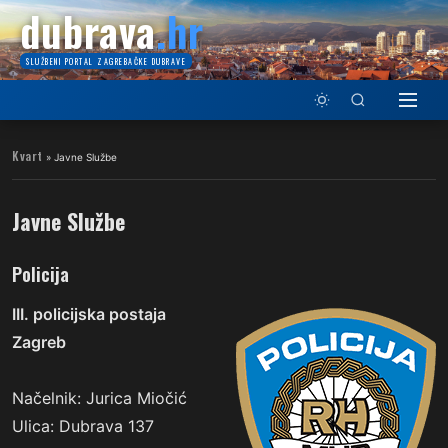
dubrava
.hr
SLUŽBENI PORTAL ZAGREBAČKE DUBRAVE
Kvart
»
Javne Službe
Javne Službe
Policija
III. policijska postaja
Zagreb
Načelnik: Jurica Miočić
Ulica: Dubrava 137