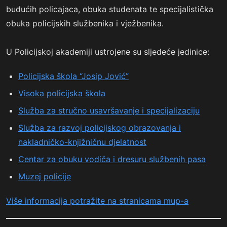
budućih policajaca, obuka studenata te specijalistička
obuka policijskih službenika i vježbenika.
U Policijskoj akademiji ustrojene su sljedeće jedinice:
Policijska škola “Josip Jović”
Visoka policijska škola
Služba za stručno usavršavanje i specijalizaciju
Služba za razvoj policijskog obrazovanja i
nakladničko-knjižničnu djelatnost
Centar za obuku vodiča i dresuru službenih pasa
Muzej policije
Više informacija potražite na stranicama mup-a