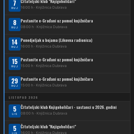
Čitateljski klub "Knjigoholičari"
7
DUBEC
16:00 h · Knjižnica Dubrava
RUJ
212
Dubec – Sesvete
Postanite e-Građani uz pomoć knjižničara
8
08:00 h · Knjižnica Dubrava
223
RUJ
Dubec – Trnovčica – Dubrava
Ponedjeljak u bojama (Likovna radionica)
14
224
Dubec – Novoselec
16:00 h · Knjižnica Dubrava
RUJ
231
Dubec – Borongaj
Postanite e-Građani uz pomoć knjižničara
15
261
15:00 h · Knjižnica Dubrava
RUJ
Dubec – Sesvete – Goranec
Postanite e-Građani uz pomoć knjižničara
262
29
Dubec – Sesvete – Planina Donja
15:00 h · Knjižnica Dubrava
RUJ
263
Dubec – Sesvete–Kašina – Pl.Gornja
LISTOPAD 2026
264
Dubec – Sesvete – Jesenovec
Čitateljski klub Knjigoholičari - sastanci u 2026. godini
5
08:00 h · Knjižnica Dubrava
LIS
267
Dubec – Markovo Polje
Čitateljski klub "Knjigoholičari"
5
270
Dubec – Sesvete – Blaguša
16:00 h · Knjižnica Dubrava
LIS