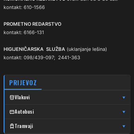
kontakt: 610-1566
PROMETNO REDARSTVO
kontakt: 6166-131
HIGIJENIČARSKA SLUŽBA
(uklanjanje lešina)
kontakt: 098/439-097; 2441-363
PRIJEVOZ
Vlakovi
▼
↦
↦
Čulinec
Autobusi
Čulinec
Glavni Kolodvor
▼
↦
↦
Trnava
Trnava
Glavni Kolodvor
DUBRAVA
Tramvaji
▼