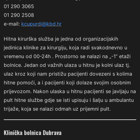
01 290 3065
01 290 2508
e-mail:
kcupurdi@kbd.hr
Hitna kirurška služba je jedna od organizacijskih
jedinica klinike za kirurgiju, koja radi svakodnevno u
vremenu od 00-24h . Prostorno se nalazi na „-1“ etaži
bolnice. Jedan od važnih ulaza u hitnu je kolni ulaz tj.
ulaz kroz koji nam pristižu pacijenti dovezeni s kolima
hitne pomoći, a i pacijenti koji dolaze svojim osobnim
prijevozom. Nakon ulaska u hitnu pacijenti se javljaju na
pult hitne službe gdje se isti upisuju i šalju u ambulantu
trijaže, koja se nalazi odmah uz prijemni pult.
Klinička bolnica Dubrava