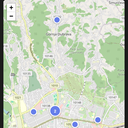
+
−
2