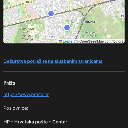
Leaflet
|
© OpenStreetMap contributors
Dežurstva potražite na službenim stranicama
Pošta
https://www.posta.hr
Poslovnice:
HP – Hrvatska pošta – Centar