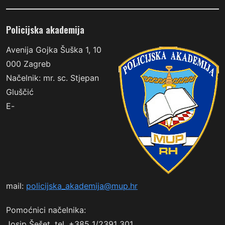
Policijska akademija
Avenija Gojka Šuška 1, 10
000 Zagreb
Načelnik: mr. sc. Stjepan
Gluščić
E-
mail:
policijska_akademija@mup.hr
Pomoćnici načelnika:
Josip Šešet, tel. +385 1/2391 301