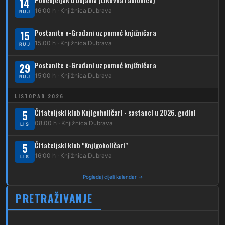
14
224
Dubec – Novoselec
16:00 h · Knjižnica Dubrava
RUJ
231
Dubec – Borongaj
Postanite e-Građani uz pomoć knjižničara
15
261
15:00 h · Knjižnica Dubrava
RUJ
Dubec – Sesvete – Goranec
Postanite e-Građani uz pomoć knjižničara
262
29
Dubec – Sesvete – Planina Donja
15:00 h · Knjižnica Dubrava
RUJ
263
Dubec – Sesvete–Kašina – Pl.Gornja
LISTOPAD 2026
264
Dubec – Sesvete – Jesenovec
Čitateljski klub Knjigoholičari - sastanci u 2026. godini
5
08:00 h · Knjižnica Dubrava
LIS
267
Dubec – Markovo Polje
Čitateljski klub "Knjigoholičari"
5
270
Dubec – Sesvete – Blaguša
16:00 h · Knjižnica Dubrava
LIS
271
Dubec – Sesvete – Glavnica Donja
Pogledaj cijeli kalendar →
272
Dubec – Sesvete – Moravče
PRETRAŽIVANJE
273
Dubec – Sesvete – Lužan