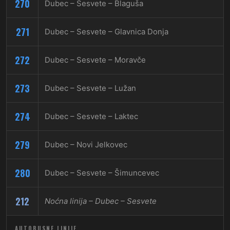
270
Dubec – Sesvete – Blaguša
271
Dubec – Sesvete – Glavnica Donja
272
Dubec – Sesvete – Moravče
273
Dubec – Sesvete – Lužan
274
Dubec – Sesvete – Laktec
279
Dubec – Novi Jelkovec
280
Dubec – Sesvete – Šimuncevec
212
Noćna linija – Dubec – Sesvete
AUTOBUSNE LINIJE