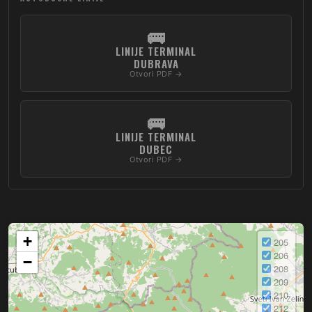
🚌
LINIJE TERMINAL
DUBRAVA
Otvori PDF →
🚌
LINIJE TERMINAL
DUBEC
Otvori PDF →
+
205
206
−
208
209
210
212