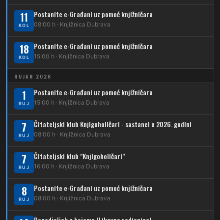
12
Dubrava – Ljubljanica
Postanite e-Građani uz pomoć knjižničara
11
210
Dubrava – Stud. grad – Klin
34
08:00 h · Knjižnica Dubrava
Dubec – Ljubljanica – Noćna linija
KOL
213
Dubrava – Jalševec
Postanite e-Građani uz pomoć knjižničara
Karta tramvajskih linija
18
15:00 h · Knjižnica Dubrava
KOL
214
Koledinečka – Resnički gaj
RUJAN 2026
223
Dubrava – Trnovčica – Dubec
Postanite e-Građani uz pomoć knjižničara
1
230
15:00 h · Knjižnica Dubrava
Dubrava – Granešinski Novaki
RUJ
232
Čitateljski klub Knjigoholičari - sastanci u 2026. godini
Dubrava – Jazbina
7
08:00 h · Knjižnica Dubrava
RUJ
269
Borongaj – Ses. Kraljevec
Čitateljski klub "Knjigoholičari"
7
DUBEC
16:00 h · Knjižnica Dubrava
RUJ
212
Dubec – Sesvete
Postanite e-Građani uz pomoć knjižničara
8
08:00 h · Knjižnica Dubrava
223
RUJ
Dubec – Trnovčica – Dubrava
Ponedjeljak u bojama (Likovna radionica)