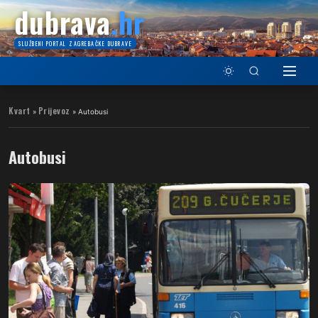
dubrava
.hr
SLUŽBENI PORTAL ZAGREBAČKE DUBRAVE
Kvart
Prijevoz
»
»
Autobusi
Autobusi