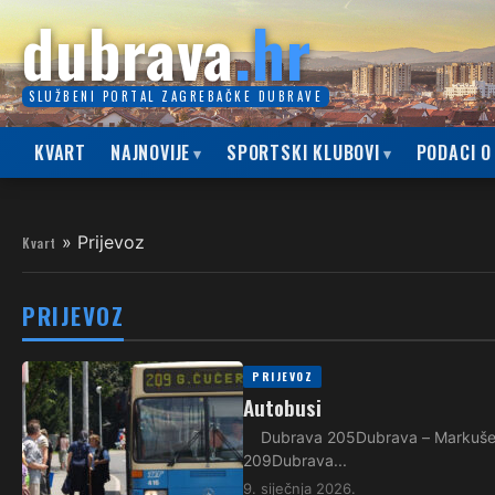
dubrava
.hr
SLUŽBENI PORTAL ZAGREBAČKE DUBRAVE
KVART
NAJNOVIJE
SPORTSKI KLUBOVI
PODACI O
»
Prijevoz
Kvart
PRIJEVOZ
PRIJEVOZ
Autobusi
Dubrava 205Dubrava – Markuševe
209Dubrava...
9. siječnja 2026.