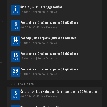
269
Borongaj – Ses. Kraljevec
Čitateljski klub "Knjigoholičari"
7
DUBEC
16:00 h · Knjižnica Dubrava
RUJ
212
Dubec – Sesvete
Postanite e-Građani uz pomoć knjižničara
8
08:00 h · Knjižnica Dubrava
223
RUJ
Dubec – Trnovčica – Dubrava
Ponedjeljak u bojama (Likovna radionica)
14
224
Dubec – Novoselec
16:00 h · Knjižnica Dubrava
RUJ
231
Dubec – Borongaj
Postanite e-Građani uz pomoć knjižničara
15
261
15:00 h · Knjižnica Dubrava
RUJ
Dubec – Sesvete – Goranec
Postanite e-Građani uz pomoć knjižničara
262
29
Dubec – Sesvete – Planina Donja
15:00 h · Knjižnica Dubrava
RUJ
263
Dubec – Sesvete–Kašina – Pl.Gornja
LISTOPAD 2026
264
Dubec – Sesvete – Jesenovec
Čitateljski klub Knjigoholičari - sastanci u 2026. godini
5
08:00 h · Knjižnica Dubrava
LIS
267
Dubec – Markovo Polje
Čitateljski klub "Knjigoholičari"