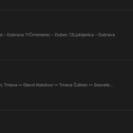
t – Dubrava 11Črnomerec – Dubec 12Ljubljanica – Dubrava
ec Trnava ↦ Glavni Kolodvor ↦ Trnava Čulinec ↦ Sesvete...