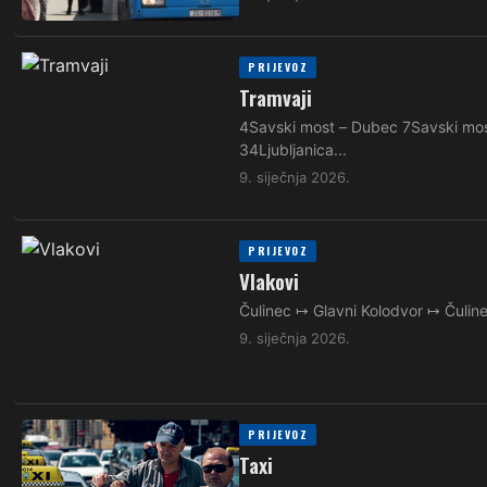
PRIJEVOZ
Tramvaji
4Savski most – Dubec 7Savski mos
34Ljubljanica...
9. siječnja 2026.
PRIJEVOZ
Vlakovi
Čulinec ↦ Glavni Kolodvor ↦ Čulin
9. siječnja 2026.
PRIJEVOZ
Taxi