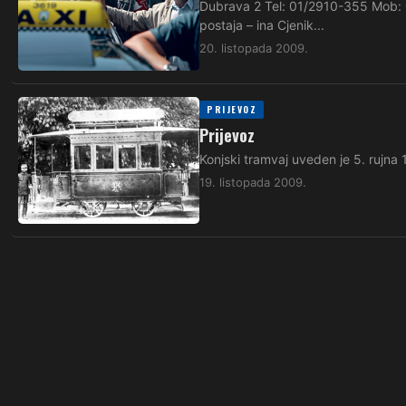
Dubrava 2 Tel: 01/2910-355 Mob: 
postaja – ina Cjenik...
20. listopada 2009.
PRIJEVOZ
Prijevoz
Konjski tramvaj uveden je 5. rujna 
19. listopada 2009.