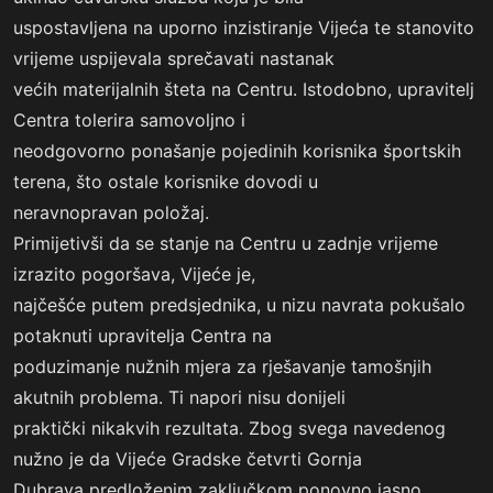
uspostavljena na uporno inzistiranje Vijeća te stanovito
vrijeme uspijevala sprečavati nastanak
većih materijalnih šteta na Centru. Istodobno, upravitelj
Centra tolerira samovoljno i
neodgovorno ponašanje pojedinih korisnika športskih
terena, što ostale korisnike dovodi u
neravnopravan položaj.
Primijetivši da se stanje na Centru u zadnje vrijeme
izrazito pogoršava, Vijeće je,
najčešće putem predsjednika, u nizu navrata pokušalo
potaknuti upravitelja Centra na
poduzimanje nužnih mjera za rješavanje tamošnjih
akutnih problema. Ti napori nisu donijeli
praktički nikakvih rezultata. Zbog svega navedenog
nužno je da Vijeće Gradske četvrti Gornja
Dubrava predloženim zaključkom ponovno jasno