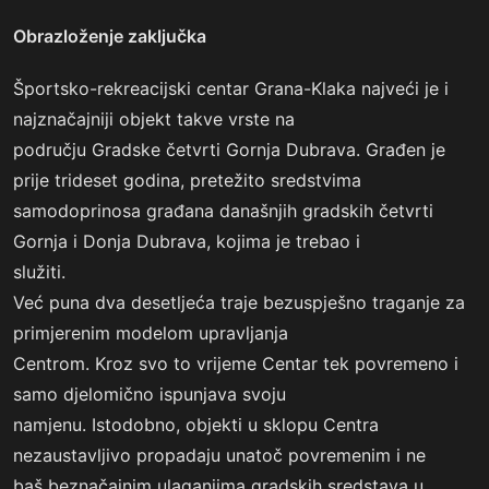
Obrazloženje zaključka
Športsko-rekreacijski centar Grana-Klaka najveći je i
najznačajniji objekt takve vrste na
području Gradske četvrti Gornja Dubrava. Građen je
prije trideset godina, pretežito sredstvima
samodoprinosa građana današnjih gradskih četvrti
Gornja i Donja Dubrava, kojima je trebao i
služiti.
Već puna dva desetljeća traje bezuspješno traganje za
primjerenim modelom upravljanja
Centrom. Kroz svo to vrijeme Centar tek povremeno i
samo djelomično ispunjava svoju
namjenu. Istodobno, objekti u sklopu Centra
nezaustavljivo propadaju unatoč povremenim i ne
baš beznačajnim ulaganjima gradskih sredstava u