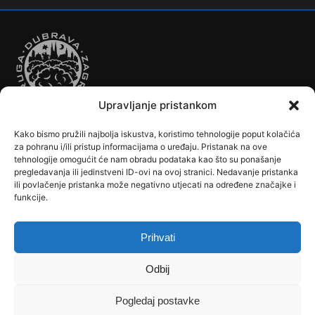
212
Dubec – Sesvete
223
Dubec – Trnovčica – Dubrava
224
Dubec – Novoselec
Upravljanje pristankom
231
Dubec – Borongaj
Kako bismo pružili najbolja iskustva, koristimo tehnologije poput kolačića
261
Dubec – Sesvete – Goranec
Autobusi
Automobilizam
Biciklizam
Borilački Sportovi
za pohranu i/ili pristup informacijama o uređaju. Pristanak na ove
Cookie Policy (EU)
Crkve, samostani i župni uredi
Dječji vrtići
tehnologije omogućit će nam obradu podataka kao što su ponašanje
262
Dubec – Sesvete – Planina Donja
pregledavanja ili jedinstveni ID-ovi na ovoj stranici. Nedavanje pristanka
Drugi sportovi
Društva, klubovi, savezi, udruge
Dubrava u Srcu
ili povlačenje pristanka može negativno utjecati na određene značajke i
Edukacija
Galerije
Humanitarne i socijalne institucije
263
funkcije.
Dubec – Sesvete–Kašina – Pl.Gornja
Javne Službe
Kalendar
Karta Kvarta
Kazalište
Knjižnica
264
Dubec – Sesvete – Jesenovec
Kontakt
Košarka
Nogomet
Osnovne škole
Ples
Povijest
Prihvati
Reciklažno dvorište - Zeleni otok
Rekreacija
Rukomet
267
Dubec – Markovo Polje
Srednje škole
Stanovništvo
Tramvaji
Uprava
Odbij
Uvjeti korištenja
Vlakovi
Zemljopis
270
Dubec – Sesvete – Blaguša
Pogledaj postavke