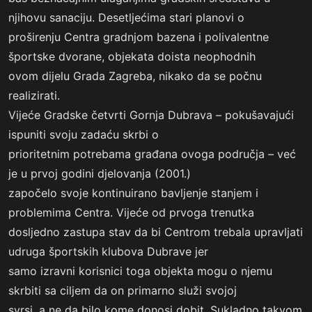
njihovu sanaciju. Desetljećima stari planovi o
proširenju Centra gradnjom bazena i polivalentne
športske dvorane, objekata doista neophodnih
ovom dijelu Grada Zagreba, nikako da se počnu
realizirati.
Vijeće Gradske četvrti Gornja Dubrava – pokušavajući
ispuniti svoju zadaću skrbi o
prioritetnim potrebama građana ovoga područja – već
je u prvoj godini djelovanja (2001.)
započelo svoje kontinuirano bavljenje stanjem i
problemima Centra. Vijeće od prvoga trenutka
dosljedno zastupa stav da bi Centrom trebala upravljati
udruga športskih klubova Dubrave jer
samo izravni korisnici toga objekta mogu o njemu
skrbiti sa ciljem da on primarno služi svojoj
svrsi, a ne da bilo kome donosi dobit. Sukladno takvom