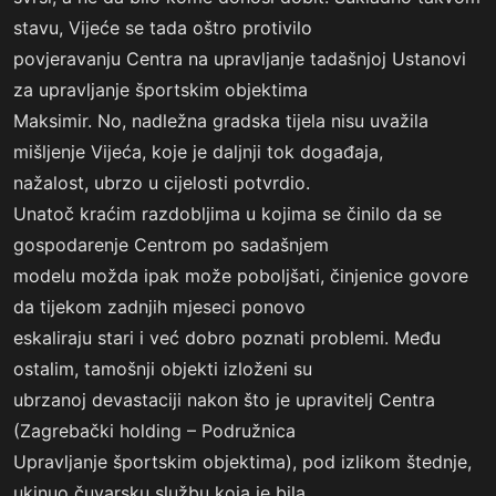
stavu, Vijeće se tada oštro protivilo
povjeravanju Centra na upravljanje tadašnjoj Ustanovi
za upravljanje športskim objektima
Maksimir. No, nadležna gradska tijela nisu uvažila
mišljenje Vijeća, koje je daljnji tok događaja,
nažalost, ubrzo u cijelosti potvrdio.
Unatoč kraćim razdobljima u kojima se činilo da se
gospodarenje Centrom po sadašnjem
modelu možda ipak može poboljšati, činjenice govore
da tijekom zadnjih mjeseci ponovo
eskaliraju stari i već dobro poznati problemi. Među
ostalim, tamošnji objekti izloženi su
ubrzanoj devastaciji nakon što je upravitelj Centra
(Zagrebački holding – Podružnica
Upravljanje športskim objektima), pod izlikom štednje,
ukinuo čuvarsku službu koja je bila