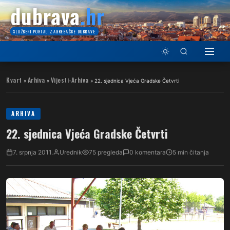
dubrava
.hr
SLUŽBENI PORTAL ZAGREBAČKE DUBRAVE
Kvart
Arhiva
Vijesti-Arhiva
»
»
»
22. sjednica Vjeća Gradske Četvrti
ARHIVA
22. sjednica Vjeća Gradske Četvrti
7. srpnja 2011.
Urednik
75 pregleda
0 komentara
5 min čitanja