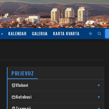
E
KALENDAR
GALERIJA
KARTA KVARTA
PRIJEVOZ
Vlakovi
▼
↦
↦
Čulinec
Autobusi
Čulinec
Glavni Kolodvor
▼
↦
↦
Trnava
Trnava
Glavni Kolodvor
DUBRAVA
Tramvaji
▼