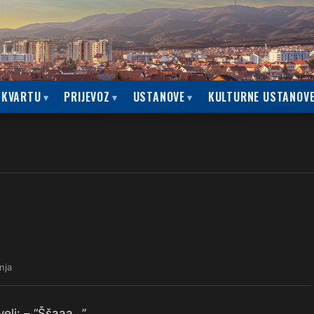
 KVARTU
PRIJEVOZ
USTANOVE
KULTURNE USTANOV
nja
eli: – “Ššaaa…”