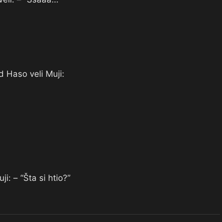
d Haso veli Muji:
i: – “Šta si htio?”