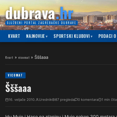
dubrava
.hr
SLUŽBENI PORTAL ZAGREBAČKE DUBRAVE
KVART
NAJNOVIJE
SPORTSKI KLUBOVI
PODACI O
»
»
Šššaaa
Kvart
vicomat
VICOMAT
Šššaaa
16. veljače 2010.
Urednik
87 pregleda
0 komentara
1 min čita
Idu Mujo i Haso na planinu i Mujo nakon 300 metara v