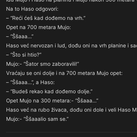
Na to Haso odgovori:
– “Reći ćeš kad dođemo na vrh.”
Opet na 700 metara Mujo:
– “Ššaaa…”
Haso već nervozan i lud, dođu oni na vrh planine i sa
– “Što si htio?”
Mujo:- “Šator smo zaboravili!”
Vraćaju se oni dolje i na 700 metara Mujo opet:
– “Ššaaa…”, a Haso:
– “Budeš rekao kad dođemo dolje.”
Opet Mujo na 300 metara:- “Ššaaa…”
Haso već na rubo živaca, dođu oni dole i veli Haso Muj
Mujo:- “Ššaaalio sam se.”