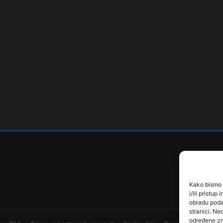
Kako bismo p
i/ili pristu
obradu podat
stranici. Ne
određene zn