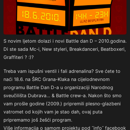
S novim ljetom dolazi i novi Battle dan D – 2010.godina.
Di ste sada Mc-i, New styleri, Breakdanceri, Beatboxeri,
Graffiteri ? :)?
Treba vam ispušni ventil i fali adrenalina? Sve ćete to
naći 18.6. na ŠRC Grana-Klaka na cijelodnevnom
programu Battle Dan D-a u organizaciji Narodnog
sveučilišta Dubrava… & Battle crew-a. Nakon što smo
vam prošle godine (2009.) pripremili plesno-glazbeni
vatromet od kojih vam je stao dah, ovaj puta
pripremamo još žešći program.
Više informacija o samom projektu pod ˝info˝ facebook