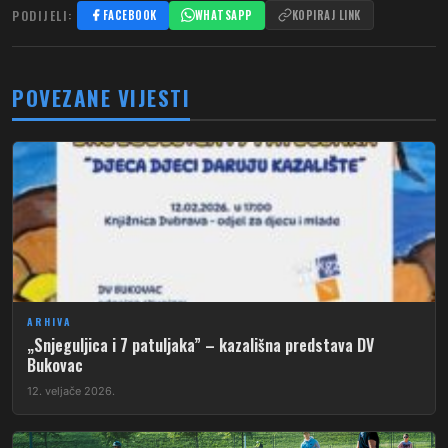
PODIJELI:
FACEBOOK
WHATSAPP
KOPIRAJ LINK
POVEZANE VIJESTI
ARHIVA
„Snjeguljica i 7 patuljaka” – kazališna predstava DV
Bukovac
12. veljače 2026.