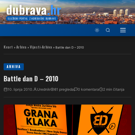
dubrava
.hr
SLUŽBENI PORTAL ZAGREBAČKE DUBRAVE
Kvart
Arhiva
Vijesti-Arhiva
»
»
»
Battle dan D – 2010
ARHIVA
Battle dan D – 2010
10. lipnja 2010.
Urednik
81 pregleda
0 komentara
2 min čitanja