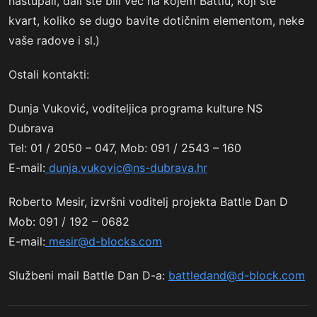
nastupali, dali ste bili već na kojem Battlu, koji ste
kvart, koliko se dugo bavite dotičnim elementom, neke
vaše radove i sl.)
Ostali kontakti:
Dunja Vuković, voditeljica programa kulture NS
Dubrava
Tel: 01 / 2050 – 047, Mob: 091 / 2543 – 160
E-mail:
dunja.vukovic@ns-dubrava.hr
Roberto Mesir, izvršni voditelj projekta Battle Dan D
Mob: 091 / 192 – 0682
E-mail:
mesir@d-blocks.com
Službeni mail Battle Dan D-a:
battledand@d-block.com