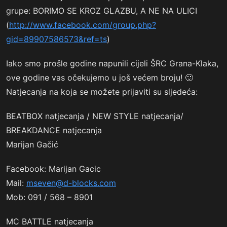
grupe: BORIMO SE KROZ GLAZBU, A NE NA ULICI
(
http://www.facebook.com/group.php?
gid=89907586573&ref=ts
)
Iako smo prošle godine napunili cijeli ŠRC Grana-Klaka,
ove godine vas očekujemo u još većem broju! 🙂
Natjecanja na koja se možete prijaviti su sljedeća:
BEATBOX natjecanja / NEW STYLE natjecanja/
BREAKDANCE natjecanja
Marijan Gačić
Facebook: Marijan Gacic
Mail:
mseven@d-blocks.com
Mob: 091 / 568 – 8901
MC BATTLE natjecanja