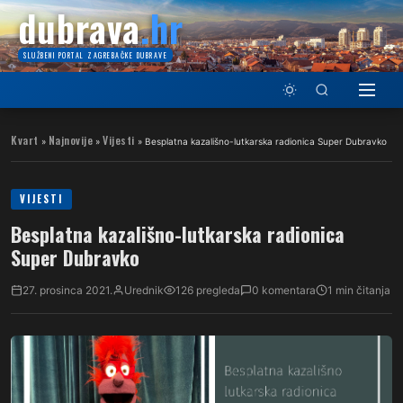
dubrava
.hr
SLUŽBENI PORTAL ZAGREBAČKE DUBRAVE
Kvart
Najnovije
Vijesti
»
»
»
Besplatna kazališno-lutkarska radionica Super Dubravko
VIJESTI
Besplatna kazališno-lutkarska radionica
Super Dubravko
27. prosinca 2021.
Urednik
126 pregleda
0 komentara
1 min čitanja