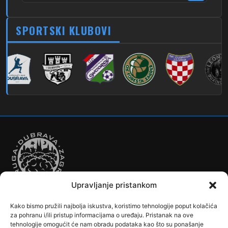
223
Dubrava – Trnovčica – Dubec
SPORTSKI KLUBOVI
230
Dubrava – Granešinski Novaki
232
Dubrava – Jazbina
269
Borongaj – Ses. Kraljevec
DUBEC
212
Dubec – Sesvete
223
Dubec – Trnovčica – Dubrava
224
Dubec – Novoselec
Upravljanje pristankom
231
Dubec – Borongaj
Kako bismo pružili najbolja iskustva, koristimo tehnologije poput kolačića
261
Dubec – Sesvete – Goranec
Autobusi
Automobilizam
Biciklizam
Borilački Sportovi
za pohranu i/ili pristup informacijama o uređaju. Pristanak na ove
Cookie Policy (EU)
Crkve, samostani i župni uredi
Dječji vrtići
tehnologije omogućit će nam obradu podataka kao što su ponašanje