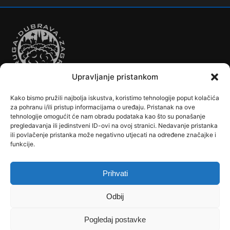
Upravljanje pristankom
Kako bismo pružili najbolja iskustva, koristimo tehnologije poput kolačića
Autobusi
Automobilizam
Biciklizam
Borilački Sportovi
za pohranu i/ili pristup informacijama o uređaju. Pristanak na ove
Cookie Policy (EU)
Crkve, samostani i župni uredi
Dječji vrtići
tehnologije omogućit će nam obradu podataka kao što su ponašanje
pregledavanja ili jedinstveni ID-ovi na ovoj stranici. Nedavanje pristanka
Drugi sportovi
Društva, klubovi, savezi, udruge
Dubrava u Srcu
ili povlačenje pristanka može negativno utjecati na određene značajke i
Edukacija
Galerije
Humanitarne i socijalne institucije
funkcije.
Javne Službe
Kalendar
Karta Kvarta
Kazalište
Knjižnica
Kontakt
Košarka
Nogomet
Osnovne škole
Ples
Povijest
Prihvati
Reciklažno dvorište - Zeleni otok
Rekreacija
Rukomet
Srednje škole
Stanovništvo
Tramvaji
Uprava
Odbij
Uvjeti korištenja
Vlakovi
Zemljopis
Pogledaj postavke