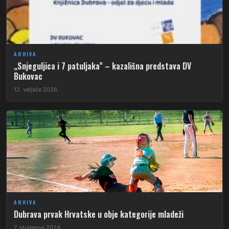
ARHIVA
„Snjeguljica i 7 patuljaka” – kazališna predstava DV
Bukovac
12. veljače 2026.
ARHIVA
Dubrava prvak Hrvatske u obje kategorije mladeži
7. studenog 2024.