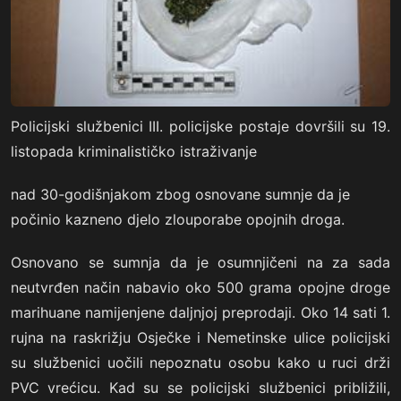
Policijski službenici III. policijske postaje dovršili su 19.
listopada kriminalističko istraživanje
nad 30-godišnjakom zbog osnovane sumnje da je
počinio kazneno djelo zlouporabe opojnih droga.
Osnovano se sumnja da je osumnjičeni na za sada
neutvrđen način nabavio oko 500 grama opojne droge
marihuane namijenjene daljnjoj preprodaji. Oko 14 sati 1.
rujna na raskrižju Osječke i Nemetinske ulice policijski
su službenici uočili nepoznatu osobu kako u ruci drži
PVC vrećicu. Kad su se policijski službenici približili,