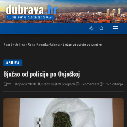
dubrava
.hr
SLUŽBENI PORTAL ZAGREBAČKE DUBRAVE
Kvart
Arhiva
Crna-Kronika-Arhiva
»
»
»
Bježao od policije po Osječkoj
ARHIVA
Bježao od policije po Osječkoj
22. listopada 2010.
Urednik
79 pregleda
0 komentara
1 min čitanja