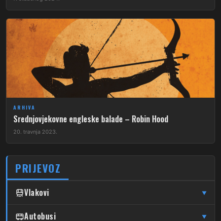
ARHIVA
Srednjovjekovne engleske balade – Robin Hood
20. travnja 2023.
PRIJEVOZ
Vlakovi
▼
↦
↦
Čulinec
Autobusi
Čulinec
Glavni Kolodvor
▼