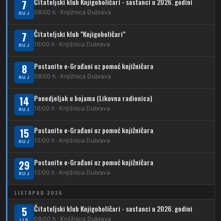
232
Čitateljski klub Knjigoholičari - sastanci u 2026. godini
Dubrava – Jazbina
7
08:00 h · Knjižnica Dubrava
RUJ
269
Borongaj – Ses. Kraljevec
Čitateljski klub "Knjigoholičari"
7
DUBEC
16:00 h · Knjižnica Dubrava
RUJ
212
Dubec – Sesvete
Postanite e-Građani uz pomoć knjižničara
8
08:00 h · Knjižnica Dubrava
223
RUJ
Dubec – Trnovčica – Dubrava
Ponedjeljak u bojama (Likovna radionica)
14
224
Dubec – Novoselec
16:00 h · Knjižnica Dubrava
RUJ
231
Dubec – Borongaj
Postanite e-Građani uz pomoć knjižničara
15
261
15:00 h · Knjižnica Dubrava
RUJ
Dubec – Sesvete – Goranec
Postanite e-Građani uz pomoć knjižničara
262
29
Dubec – Sesvete – Planina Donja
15:00 h · Knjižnica Dubrava
RUJ
263
Dubec – Sesvete–Kašina – Pl.Gornja
LISTOPAD 2026
264
Dubec – Sesvete – Jesenovec
Čitateljski klub Knjigoholičari - sastanci u 2026. godini
5
08:00 h · Knjižnica Dubrava
LIS