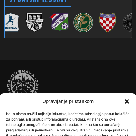
280
Dubec – Sesvete – Šimuncevec
212
Noćna – Dubec – Sesvete
Upravljanje pristankom
Kako bismo pružili najbolja iskustva, koristimo tehnologije poput kolačića
Autobusi
Automobilizam
Biciklizam
Borilački Sportovi
za pohranu i/ili pristup informacijama o uređaju. Pristanak na ove
Cookie Policy (EU)
Crkve, samostani i župni uredi
Dječji vrtići
tehnologije omogućit će nam obradu podataka kao što su ponašanje
pregledavanja ili jedinstveni ID-ovi na ovoj stranici. Nedavanje pristanka
Drugi sportovi
Društva, klubovi, savezi, udruge
Dubrava u Srcu
ili povlačenje pristanka može negativno utjecati na određene značajke i