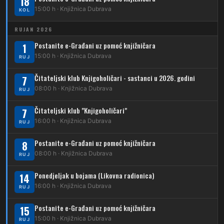
18
15:00 h · Knjižnica Dubrava
KOL
214
Koledinečka – Resnički gaj
RUJAN 2026
223
Dubrava – Trnovčica – Dubec
Postanite e-Građani uz pomoć knjižničara
1
230
15:00 h · Knjižnica Dubrava
Dubrava – Granešinski Novaki
RUJ
232
Čitateljski klub Knjigoholičari - sastanci u 2026. godini
Dubrava – Jazbina
7
08:00 h · Knjižnica Dubrava
RUJ
269
Borongaj – Ses. Kraljevec
Čitateljski klub "Knjigoholičari"
7
DUBEC
16:00 h · Knjižnica Dubrava
RUJ
212
Dubec – Sesvete
Postanite e-Građani uz pomoć knjižničara
8
08:00 h · Knjižnica Dubrava
223
RUJ
Dubec – Trnovčica – Dubrava
Ponedjeljak u bojama (Likovna radionica)
14
224
Dubec – Novoselec
16:00 h · Knjižnica Dubrava
RUJ
231
Dubec – Borongaj
Postanite e-Građani uz pomoć knjižničara
15
261
15:00 h · Knjižnica Dubrava
RUJ
Dubec – Sesvete – Goranec