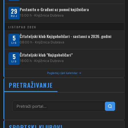
Postanite e-Građani uz pomoć knjižničara
262
29
Dubec – Sesvete – Planina Donja
15:00 h · Knjižnica Dubrava
RUJ
263
Dubec – Sesvete–Kašina – Pl.Gornja
LISTOPAD 2026
264
Dubec – Sesvete – Jesenovec
Čitateljski klub Knjigoholičari - sastanci u 2026. godini
5
08:00 h · Knjižnica Dubrava
LIS
267
Dubec – Markovo Polje
Čitateljski klub "Knjigoholičari"
5
270
Dubec – Sesvete – Blaguša
16:00 h · Knjižnica Dubrava
LIS
271
Dubec – Sesvete – Glavnica Donja
Pogledaj cijeli kalendar →
272
Dubec – Sesvete – Moravče
PRETRAŽIVANJE
273
Dubec – Sesvete – Lužan
274
Dubec – Sesvete – Laktec
279
Dubec – Novi Jelkovec
SPORTSKI KLUBOVI