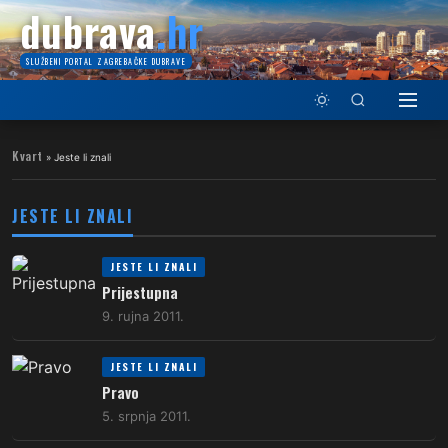
dubrava
.hr
SLUŽBENI PORTAL ZAGREBAČKE DUBRAVE
Kvart
»
Jeste li znali
JESTE LI ZNALI
JESTE LI ZNALI
Prijestupna
9. rujna 2011.
JESTE LI ZNALI
Pravo
5. srpnja 2011.