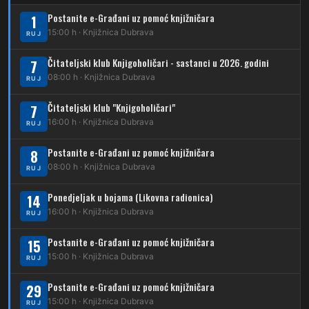
223
Dubrava – Trnovčica – Dubec
Postanite e-Građani uz pomoć knjižničara
1
230
15:00 h · Knjižnica Dubrava
Dubrava – Granešinski Novaki
RUJ
232
Čitateljski klub Knjigoholičari - sastanci u 2026. godini
Dubrava – Jazbina
7
08:00 h · Knjižnica Dubrava
RUJ
269
Borongaj – Ses. Kraljevec
Čitateljski klub "Knjigoholičari"
7
DUBEC
16:00 h · Knjižnica Dubrava
RUJ
212
Dubec – Sesvete
Postanite e-Građani uz pomoć knjižničara
8
08:00 h · Knjižnica Dubrava
223
RUJ
Dubec – Trnovčica – Dubrava
Ponedjeljak u bojama (Likovna radionica)
14
224
Dubec – Novoselec
16:00 h · Knjižnica Dubrava
RUJ
231
Dubec – Borongaj
Postanite e-Građani uz pomoć knjižničara
15
261
15:00 h · Knjižnica Dubrava
RUJ
Dubec – Sesvete – Goranec
Postanite e-Građani uz pomoć knjižničara
262
29
Dubec – Sesvete – Planina Donja
15:00 h · Knjižnica Dubrava
RUJ