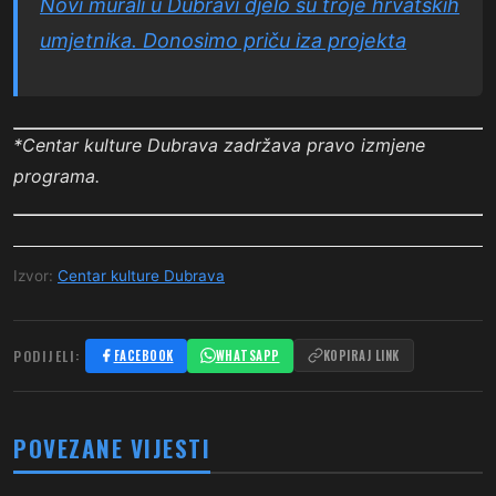
Novi murali u Dubravi djelo su troje hrvatskih
umjetnika. Donosimo priču iza projekta
*
Centar kulture Dubrava zadržava pravo izmjene
programa.
Izvor:
Centar kulture Dubrava
PODIJELI:
FACEBOOK
WHATSAPP
KOPIRAJ LINK
POVEZANE VIJESTI