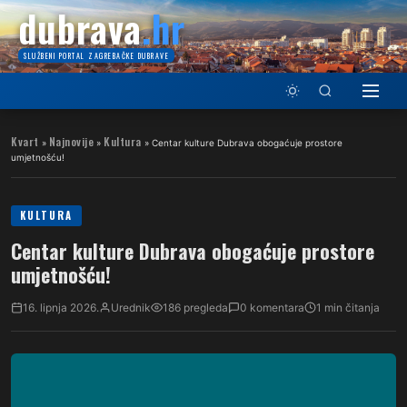
dubrava
.hr
SLUŽBENI PORTAL ZAGREBAČKE DUBRAVE
Kvart
Najnovije
Kultura
»
»
»
Centar kulture Dubrava obogaćuje prostore
umjetnošću!
KULTURA
Centar kulture Dubrava obogaćuje prostore
umjetnošću!
16. lipnja 2026.
Urednik
186 pregleda
0 komentara
1 min čitanja