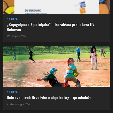
ARHIVA
„Snjeguljica i 7 patuljaka” – kazališna predstava DV
Bukovac
12. veljače 2026.
ARHIVA
Dubrava prvak Hrvatske u obje kategorije mladeži
7. studenog 2024.