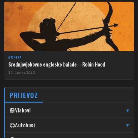
ARHIVA
Srednjovjekovne engleske balade – Robin Hood
20. travnja 2023.
PRIJEVOZ
Vlakovi
▼
↦
↦
Čulinec
Autobusi
Čulinec
Glavni Kolodvor
▼
Glavni Kolodvor