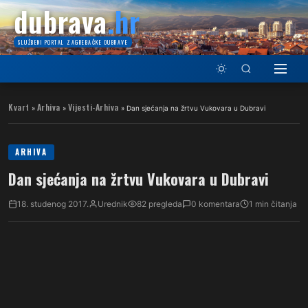
dubrava
.hr
SLUŽBENI PORTAL ZAGREBAČKE DUBRAVE
Kvart
Arhiva
Vijesti-Arhiva
»
»
»
Dan sjećanja na žrtvu Vukovara u Dubravi
ARHIVA
Dan sjećanja na žrtvu Vukovara u Dubravi
18. studenog 2017.
Urednik
82 pregleda
0 komentara
1 min čitanja