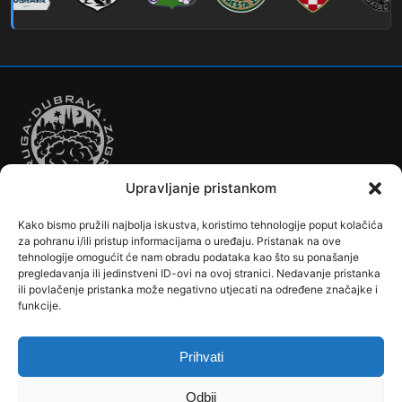
269
Borongaj – Ses. Kraljevec
DUBEC
212
Dubec – Sesvete
223
Dubec – Trnovčica – Dubrava
224
Dubec – Novoselec
Upravljanje pristankom
231
Dubec – Borongaj
Kako bismo pružili najbolja iskustva, koristimo tehnologije poput kolačića
261
Dubec – Sesvete – Goranec
Autobusi
Automobilizam
Biciklizam
Borilački Sportovi
za pohranu i/ili pristup informacijama o uređaju. Pristanak na ove
Cookie Policy (EU)
Crkve, samostani i župni uredi
Dječji vrtići
tehnologije omogućit će nam obradu podataka kao što su ponašanje
262
Dubec – Sesvete – Planina Donja
pregledavanja ili jedinstveni ID-ovi na ovoj stranici. Nedavanje pristanka
Drugi sportovi
Društva, klubovi, savezi, udruge
Dubrava u Srcu
ili povlačenje pristanka može negativno utjecati na određene značajke i
Edukacija
Galerije
Humanitarne i socijalne institucije
263
funkcije.
Dubec – Sesvete–Kašina – Pl.Gornja
Javne Službe
Kalendar
Karta Kvarta
Kazalište
Knjižnica
264
Dubec – Sesvete – Jesenovec
Kontakt
Košarka
Nogomet
Osnovne škole
Ples
Povijest
Prihvati
Reciklažno dvorište - Zeleni otok
Rekreacija
Rukomet
267
Dubec – Markovo Polje
Srednje škole
Stanovništvo
Tramvaji
Uprava
Odbij