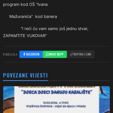
program kod OŠ “Ivana
Mažuranića” kod banera
“I reći ću vam samo još jednu stvar,
ZAPAMTITE VUKOVAR”
PODIJELI:
FACEBOOK
WHATSAPP
KOPIRAJ LINK
POVEZANE VIJESTI