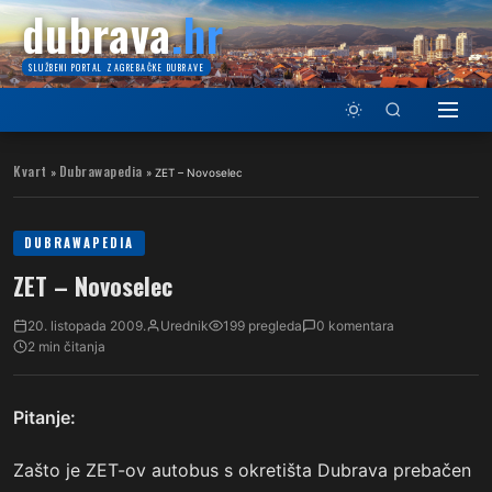
dubrava
.hr
SLUŽBENI PORTAL ZAGREBAČKE DUBRAVE
Kvart
Dubrawapedia
»
»
ZET – Novoselec
DUBRAWAPEDIA
ZET – Novoselec
20. listopada 2009.
Urednik
199 pregleda
0 komentara
2 min čitanja
Pitanje:
Zašto je ZET-ov autobus s okretišta Dubrava prebačen