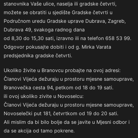
stanovnika Vaše ulice, naselja ili gradske četvrti,
možete se obratiti u sjedište Gradske četvrti u
Područnom uredu Gradske uprave Dubrava, Zagreb,
Dubrava 49, svakoga radnog dana
od 8,30 do 15,30 sati, izravno ili na telefon 658 53 99.
Odgovor pokusajte dobiti i od g. Mirka Varata
predsjednika gradske četvrti.
Ukoliko živite u Branovcu probajte na ovoj adresi:
Članovi Vijeća dežuraju u prostoru mjesne samouprave,
Branovečka cesta 94, petkom od 18 do 19 sati.
ili ovoj ukoliko zivite u Novoselcu:
Članovi Vijeća dežuraju u prostoru mjesne samouprave,
Novoselečki put 181, četvrtkom od 19 do 20 sati.
Ali mislim da bi bilo bolje da se javite u Mjesni odbor i
da se akcija od tamo pokrene.