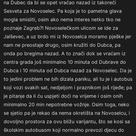
na Dubec da bi se opet vraćao nazad iz takoreći
Sesveta za Novoselec. Pa koja je to pametna glava
mogla smisliti, osim ako nema interes netko tko ne
poznaje Zagreb?! Novoselečkom ulicom se ide za
Jalševec, a uz brdo mi iz Novoselca moramo pješke jer
nam ne preostaje drugo, osim kružiti do Dubca, pa
onda po bregima nazad. A to znači dok se vraćam iz
centra grada još minimalno 10 minuta od Dubrave do
Dubca i 10 minuta od Dubca nazad za Novoselec. Da je
to jedini problem ne bih dizala paniku, ali tu je i autobus
koji vozi svakih sat, nedjeljom i praznikom još rijeđe; pa
je pitanje da li ću uspjeti doći na vrijeme i osim onih
minimalno 20 min nepotrebne vožnje. Osim toga, neko
se sjetio pa je rekao da nema okretišta na Novoselcu, i
dovoljno prostora za ovu bližu varijantu, što se kosi sa
školskim autobusom koji normalno prevozi djecu do