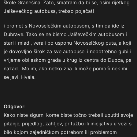
škole Granešina. Zato, smatram da bi se, osim rijetkog
Jalševečkog autobusa, trebao pojačat!
i promet s Novoselečkim autobusom, s tim da ide iz
Dubrave. Tako se ne bismo Jalševečkim autobusom i
stari i mladi, verali po usponu Novoselčkog puta, a koji
je dovovljno širok za sve autobuse, i nepotrebno gubili
vrijeme obilaskom grada u krug iz centra do Dupca, pa
nazad. Molim, ako netko zna ili može pomoći nek mi
se javi! Hvala.
Odgovor:
Kako niste sigurni kome biste točno trebali uputiti svoje
pitanje, prijedlog, zahtjev, pritužbu ili inicijativu u vezi s
bilo kojom zajedničkom potrebom ili problemom