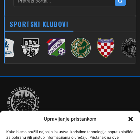
274
Dubec – Sesvete – Laktec
279
Dubec – Novi Jelkovec
SPORTSKI KLUBOVI
280
Dubec – Sesvete – Šimuncevec
212
Noćna – Dubec – Sesvete
Upravljanje pristankom
Kako bismo pružili najbolja iskustva, koristimo tehnologije poput kolačića
Autobusi
Automobilizam
Biciklizam
Borilački Sportovi
za pohranu i/ili pristup informacijama o uređaju. Pristanak na ove