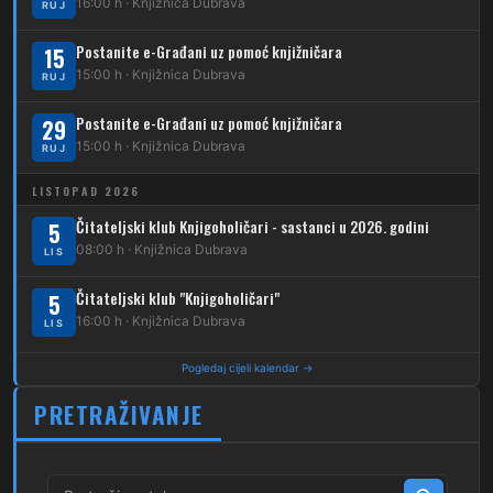
16:00 h · Knjižnica Dubrava
RUJ
231
Dubec – Borongaj
Postanite e-Građani uz pomoć knjižničara
15
261
15:00 h · Knjižnica Dubrava
RUJ
Dubec – Sesvete – Goranec
Postanite e-Građani uz pomoć knjižničara
262
29
Dubec – Sesvete – Planina Donja
15:00 h · Knjižnica Dubrava
RUJ
263
Dubec – Sesvete–Kašina – Pl.Gornja
LISTOPAD 2026
264
Dubec – Sesvete – Jesenovec
Čitateljski klub Knjigoholičari - sastanci u 2026. godini
5
08:00 h · Knjižnica Dubrava
LIS
267
Dubec – Markovo Polje
Čitateljski klub "Knjigoholičari"
5
270
Dubec – Sesvete – Blaguša
16:00 h · Knjižnica Dubrava
LIS
271
Dubec – Sesvete – Glavnica Donja
Pogledaj cijeli kalendar →
272
Dubec – Sesvete – Moravče
PRETRAŽIVANJE
273
Dubec – Sesvete – Lužan