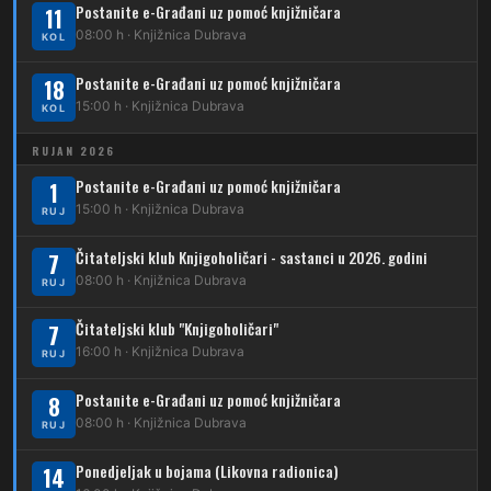
Postanite e-Građani uz pomoć knjižničara
11
210
Dubrava – Stud. grad – Klin
34
08:00 h · Knjižnica Dubrava
Dubec – Ljubljanica – Noćna linija
KOL
213
Dubrava – Jalševec
Postanite e-Građani uz pomoć knjižničara
Karta tramvajskih linija
18
15:00 h · Knjižnica Dubrava
KOL
214
Koledinečka – Resnički gaj
RUJAN 2026
223
Dubrava – Trnovčica – Dubec
Postanite e-Građani uz pomoć knjižničara
1
230
15:00 h · Knjižnica Dubrava
Dubrava – Granešinski Novaki
RUJ
232
Čitateljski klub Knjigoholičari - sastanci u 2026. godini
Dubrava – Jazbina
7
08:00 h · Knjižnica Dubrava
RUJ
269
Borongaj – Ses. Kraljevec
Čitateljski klub "Knjigoholičari"
7
DUBEC
16:00 h · Knjižnica Dubrava
RUJ
212
Dubec – Sesvete
Postanite e-Građani uz pomoć knjižničara
8
08:00 h · Knjižnica Dubrava
223
RUJ
Dubec – Trnovčica – Dubrava
Ponedjeljak u bojama (Likovna radionica)
14
224
Dubec – Novoselec