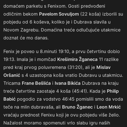
domaćem parketu s Fenixom. Gosti predvođeni
odličnim bekom
Pavelom Sovuljom
(22 koša) izborili su
pobjedu od 6 koševa, koliko je i Dubrava slavila u
Novom Zagrebu. Domaćina treće odlučujuće utakmice
doznat će mo danas.
Fenix je poveo u 8.minuti 19:10, a prvu četvrtinu dobio
19:13. Imala je i momčad
Krešimira Žganeca
11 razlike
pred kraj prvog poluvremena (31:20), ali je
Mislav
Oršanić
s 4 uzastopna koša vratio Dubravu u utakmicu.
Tricama
Frane Bešlića
i
Ivana Bikića
Dubrava na kraju
treće četvrtine zaostaje 4 koša (45:41). Kada je
Philip
Babić
pogodio za vodstvo 46:45 pomislili smo da voda
teče na mlin dubravaša, ali
Bruno Žganec
i
Leon Mrkić
vraćaju prednost Fenixu koji je ovu pobjedu više želio.
Nažalost moramo spomenuti vrlo slabu igru naših