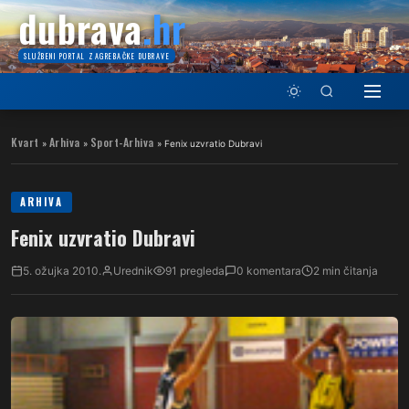
dubrava
.hr
SLUŽBENI PORTAL ZAGREBAČKE DUBRAVE
Kvart
Arhiva
Sport-Arhiva
»
»
»
Fenix uzvratio Dubravi
ARHIVA
Fenix uzvratio Dubravi
5. ožujka 2010.
Urednik
91 pregleda
0 komentara
2 min čitanja