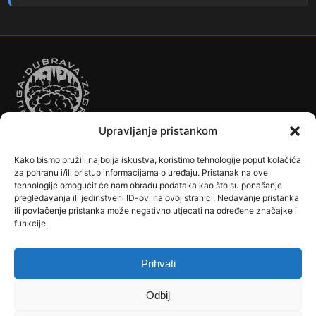
Upravljanje pristankom
Kako bismo pružili najbolja iskustva, koristimo tehnologije poput kolačića
Autobusi
Automobilizam
Biciklizam
Borilački Sportovi
za pohranu i/ili pristup informacijama o uređaju. Pristanak na ove
Cookie Policy (EU)
Crkve, samostani i župni uredi
Dječji vrtići
tehnologije omogućit će nam obradu podataka kao što su ponašanje
pregledavanja ili jedinstveni ID-ovi na ovoj stranici. Nedavanje pristanka
Drugi sportovi
Društva, klubovi, savezi, udruge
Dubrava u Srcu
ili povlačenje pristanka može negativno utjecati na određene značajke i
Edukacija
Galerije
Humanitarne i socijalne institucije
funkcije.
Javne Službe
Kalendar
Karta Kvarta
Kazalište
Knjižnica
Kontakt
Košarka
Nogomet
Osnovne škole
Ples
Povijest
Prihvati
Reciklažno dvorište - Zeleni otok
Rekreacija
Rukomet
Srednje škole
Stanovništvo
Tramvaji
Uprava
Odbij
Uvjeti korištenja
Vlakovi
Zemljopis