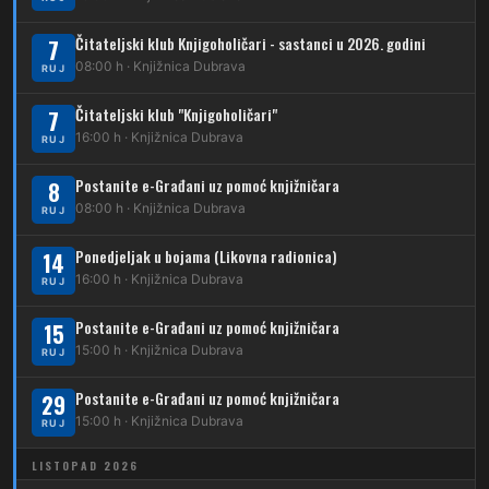
232
Čitateljski klub Knjigoholičari - sastanci u 2026. godini
Dubrava – Jazbina
7
08:00 h · Knjižnica Dubrava
RUJ
269
Borongaj – Ses. Kraljevec
Čitateljski klub "Knjigoholičari"
7
DUBEC
16:00 h · Knjižnica Dubrava
RUJ
212
Dubec – Sesvete
Postanite e-Građani uz pomoć knjižničara
8
08:00 h · Knjižnica Dubrava
223
RUJ
Dubec – Trnovčica – Dubrava
Ponedjeljak u bojama (Likovna radionica)
14
224
Dubec – Novoselec
16:00 h · Knjižnica Dubrava
RUJ
231
Dubec – Borongaj
Postanite e-Građani uz pomoć knjižničara
15
261
15:00 h · Knjižnica Dubrava
RUJ
Dubec – Sesvete – Goranec
Postanite e-Građani uz pomoć knjižničara
262
29
Dubec – Sesvete – Planina Donja
15:00 h · Knjižnica Dubrava
RUJ
263
Dubec – Sesvete–Kašina – Pl.Gornja
LISTOPAD 2026