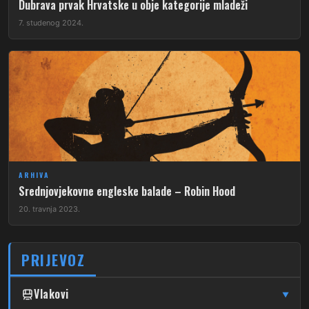
Dubrava prvak Hrvatske u obje kategorije mladeži
7. studenog 2024.
ARHIVA
Srednjovjekovne engleske balade – Robin Hood
20. travnja 2023.
PRIJEVOZ
Vlakovi
▼