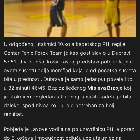
U odgođenoj utakmici 10.kola kadetskog PH, regije
Centar Fenix Forex Team je kao gost slavio u Dubravi
57:51. U vrlo lošoj košarkaškoj predstavi pobjedila je u
ovom susretu bolja momčad koja je od početka susreta
bila u prednosti. Dubrava je samo jedanput povela i to
u 32.minuti 46:45. Bez ozlijeđenog
Mislava Brzoje
koji
je utakmicu odgledao s klupe igra naših kadeta je bila
daleko ispod nivoa koji bi bio potreban za bolji
rezultat.
Pobjeda je Lavove vodila na poluzavršnicu PH, a poraz
do 5 koševa i mogućnost odlučujuće utakmice na