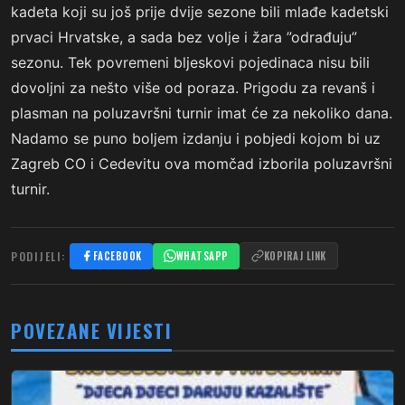
kadeta koji su još prije dvije sezone bili mlađe kadetski
prvaci Hrvatske, a sada bez volje i žara ”odrađuju”
sezonu. Tek povremeni bljeskovi pojedinaca nisu bili
dovoljni za nešto više od poraza. Prigodu za revanš i
plasman na poluzavršni turnir imat će za nekoliko dana.
Nadamo se puno boljem izdanju i pobjedi kojom bi uz
Zagreb CO i Cedevitu ova momčad izborila poluzavršni
turnir.
PODIJELI:
FACEBOOK
WHATSAPP
KOPIRAJ LINK
POVEZANE VIJESTI