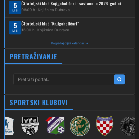
264
Dubec – Sesvete – Jesenovec
Čitateljski klub Knjigoholičari - sastanci u 2026. godini
5
08:00 h · Knjižnica Dubrava
LIS
267
Dubec – Markovo Polje
Čitateljski klub "Knjigoholičari"
5
270
Dubec – Sesvete – Blaguša
16:00 h · Knjižnica Dubrava
LIS
271
Dubec – Sesvete – Glavnica Donja
Pogledaj cijeli kalendar →
272
Dubec – Sesvete – Moravče
PRETRAŽIVANJE
273
Dubec – Sesvete – Lužan
274
Dubec – Sesvete – Laktec
279
Dubec – Novi Jelkovec
SPORTSKI KLUBOVI
280
Dubec – Sesvete – Šimuncevec
212
Noćna – Dubec – Sesvete