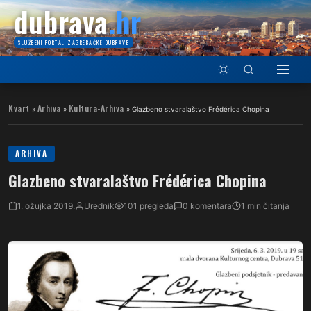
dubrava
.hr
SLUŽBENI PORTAL ZAGREBAČKE DUBRAVE
Kvart
Arhiva
Kultura-Arhiva
»
»
»
Glazbeno stvaralaštvo Frédérica Chopina
ARHIVA
Glazbeno stvaralaštvo Frédérica Chopina
1. ožujka 2019.
Urednik
101 pregleda
0 komentara
1 min čitanja