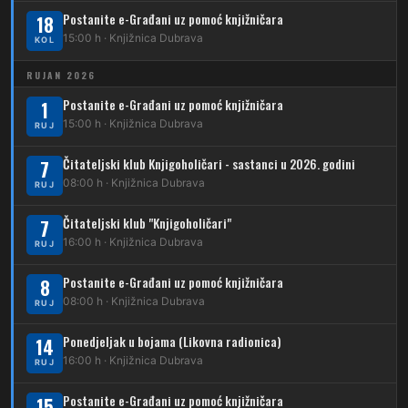
213
Dubrava – Jalševec
Postanite e-Građani uz pomoć knjižničara
Karta tramvajskih linija
18
15:00 h · Knjižnica Dubrava
KOL
214
Koledinečka – Resnički gaj
RUJAN 2026
223
Dubrava – Trnovčica – Dubec
Postanite e-Građani uz pomoć knjižničara
1
230
15:00 h · Knjižnica Dubrava
Dubrava – Granešinski Novaki
RUJ
232
Čitateljski klub Knjigoholičari - sastanci u 2026. godini
Dubrava – Jazbina
7
08:00 h · Knjižnica Dubrava
RUJ
269
Borongaj – Ses. Kraljevec
Čitateljski klub "Knjigoholičari"
7
DUBEC
16:00 h · Knjižnica Dubrava
RUJ
212
Dubec – Sesvete
Postanite e-Građani uz pomoć knjižničara
8
08:00 h · Knjižnica Dubrava
223
RUJ
Dubec – Trnovčica – Dubrava
Ponedjeljak u bojama (Likovna radionica)
14
224
Dubec – Novoselec
16:00 h · Knjižnica Dubrava
RUJ
231
Dubec – Borongaj
Postanite e-Građani uz pomoć knjižničara
15