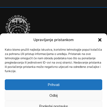
280
Dubec – Sesvete – Šimuncevec
212
Noćna – Dubec – Sesvete
Upravljanje pristankom
Kako bismo pružili najbolja iskustva, koristimo tehnologije poput kolačića
Autobusi
Automobilizam
Biciklizam
Borilački Sportovi
za pohranu i/ili pristup informacijama o uređaju. Pristanak na ove
Cookie Policy (EU)
Crkve, samostani i župni uredi
Dječji vrtići
tehnologije omogućit će nam obradu podataka kao što su ponašanje
pregledavanja ili jedinstveni ID-ovi na ovoj stranici. Nedavanje pristanka
Drugi sportovi
Društva, klubovi, savezi, udruge
Dubrava u Srcu
ili povlačenje pristanka može negativno utjecati na određene značajke i
Edukacija
Galerije
Humanitarne i socijalne institucije
funkcije.
Javne Službe
Kalendar
Karta Kvarta
Kazalište
Knjižnica
Kontakt
Košarka
Nogomet
Osnovne škole
Ples
Povijest
Prihvati
Reciklažno dvorište - Zeleni otok
Rekreacija
Rukomet
Srednje škole
Stanovništvo
Tramvaji
Uprava
Odbij
Uvjeti korištenja
Vlakovi
Zemljopis
Pogledaj postavke