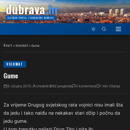
dubrava
.hr
SLUŽBENI PORTAL ZAGREBAČKE DUBRAVE
Kvart
vicomat
»
»
Gume
VICOMAT
Gume
9. ožujka 2010.
Urednik
82 pregleda
0 komentara
1 min čitanja
Za vrijeme Drugog svjetskog rata vojnici nisu imali šta
da jedu i tako naiđu na nekakav stari džip i počnu da
jedu gume.
U tom trenutku nailazi Drug Tito i pita ih: