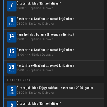
Čitateljski klub "Knjigoholičari"
7
DUBEC
16:00 h · Knjižnica Dubrava
RUJ
212
Dubec – Sesvete
Postanite e-Građani uz pomoć knjižničara
8
08:00 h · Knjižnica Dubrava
223
RUJ
Dubec – Trnovčica – Dubrava
Ponedjeljak u bojama (Likovna radionica)
14
224
Dubec – Novoselec
16:00 h · Knjižnica Dubrava
RUJ
231
Dubec – Borongaj
Postanite e-Građani uz pomoć knjižničara
15
261
15:00 h · Knjižnica Dubrava
RUJ
Dubec – Sesvete – Goranec
Postanite e-Građani uz pomoć knjižničara
262
29
Dubec – Sesvete – Planina Donja
15:00 h · Knjižnica Dubrava
RUJ
263
Dubec – Sesvete–Kašina – Pl.Gornja
LISTOPAD 2026
264
Dubec – Sesvete – Jesenovec
Čitateljski klub Knjigoholičari - sastanci u 2026. godini
5
08:00 h · Knjižnica Dubrava
LIS
267
Dubec – Markovo Polje
Čitateljski klub "Knjigoholičari"
5
270
Dubec – Sesvete – Blaguša