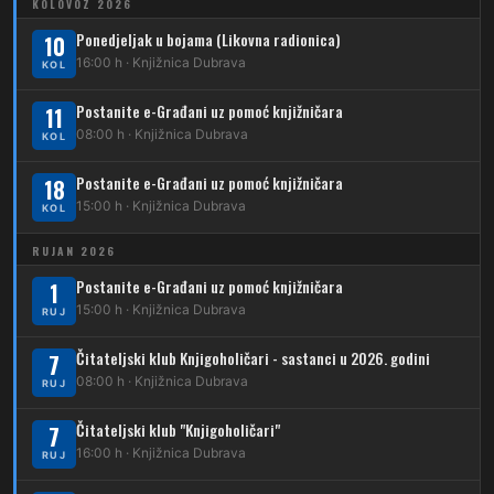
KOLOVOZ 2026
208
Dubrava – Vidovec
Ponedjeljak u bojama (Likovna radionica)
11
10
Kliknite stanicu za prikaz voznog reda
Dubec – Črnomerec
16:00 h · Knjižnica Dubrava
KOL
209
Dubrava – Čučerje – G. Čučerje
12
Dubrava – Ljubljanica
Postanite e-Građani uz pomoć knjižničara
11
210
Dubrava – Stud. grad – Klin
34
08:00 h · Knjižnica Dubrava
Dubec – Ljubljanica – Noćna linija
KOL
213
Dubrava – Jalševec
Postanite e-Građani uz pomoć knjižničara
Karta tramvajskih linija
18
15:00 h · Knjižnica Dubrava
KOL
214
Koledinečka – Resnički gaj
RUJAN 2026
223
Dubrava – Trnovčica – Dubec
Postanite e-Građani uz pomoć knjižničara
1
230
15:00 h · Knjižnica Dubrava
Dubrava – Granešinski Novaki
RUJ
232
Čitateljski klub Knjigoholičari - sastanci u 2026. godini
Dubrava – Jazbina
7
08:00 h · Knjižnica Dubrava
RUJ
269
Borongaj – Ses. Kraljevec
Čitateljski klub "Knjigoholičari"
7
DUBEC
16:00 h · Knjižnica Dubrava
RUJ
212
Dubec – Sesvete