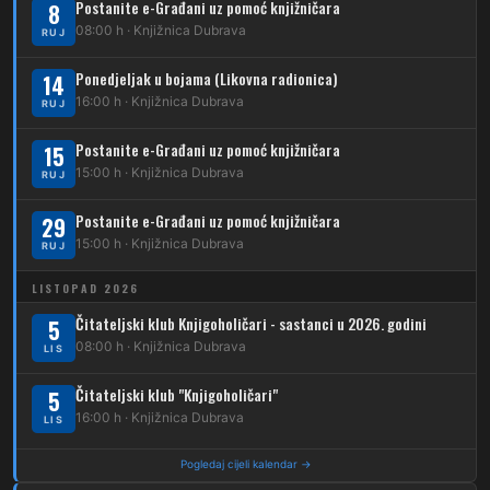
Postanite e-Građani uz pomoć knjižničara
8
08:00 h · Knjižnica Dubrava
223
RUJ
Dubec – Trnovčica – Dubrava
Ponedjeljak u bojama (Likovna radionica)
14
224
Dubec – Novoselec
16:00 h · Knjižnica Dubrava
RUJ
231
Dubec – Borongaj
Postanite e-Građani uz pomoć knjižničara
15
261
15:00 h · Knjižnica Dubrava
RUJ
Dubec – Sesvete – Goranec
Postanite e-Građani uz pomoć knjižničara
262
29
Dubec – Sesvete – Planina Donja
15:00 h · Knjižnica Dubrava
RUJ
263
Dubec – Sesvete–Kašina – Pl.Gornja
LISTOPAD 2026
264
Dubec – Sesvete – Jesenovec
Čitateljski klub Knjigoholičari - sastanci u 2026. godini
5
08:00 h · Knjižnica Dubrava
LIS
267
Dubec – Markovo Polje
Čitateljski klub "Knjigoholičari"
5
270
Dubec – Sesvete – Blaguša
16:00 h · Knjižnica Dubrava
LIS
271
Dubec – Sesvete – Glavnica Donja
Pogledaj cijeli kalendar →