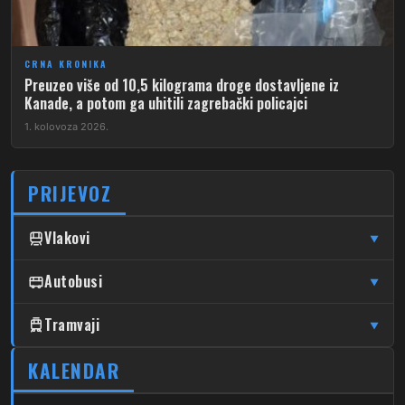
CRNA KRONIKA
Preuzeo više od 10,5 kilograma droge dostavljene iz
Kanade, a potom ga uhitili zagrebački policajci
1. kolovoza 2026.
PRIJEVOZ
Vlakovi
▼
↦
↦
Čulinec
Autobusi
Čulinec
Glavni Kolodvor
▼
↦
↦
Trnava
Trnava
Glavni Kolodvor
DUBRAVA
Tramvaji
▼
205
↦
↦
Dubrava – Markuševec – Bidrovec
Čulinec
Čulinec
Sesvete
4
KALENDAR
Dubec – Savski Most
206
Dubrava – Miroševec
↦
↦
Trnava
Trnava
Sesvete
7
Dubrava – Savski Most