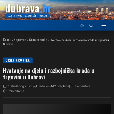
dubrava
.hr
SLUŽBENI PORTAL ZAGREBAČKE DUBRAVE
Kvart
Najnovije
Crna kronika
»
»
»
Hvatanje na djelu i razbojnička krađa u trgovini u
Dubravi
CRNA KRONIKA
Hvatanje na djelu i razbojnička krađa u
trgovini u Dubravi
11. studenog 2025.
Urednik
142 pregleda
0 komentara
1 min čitanja