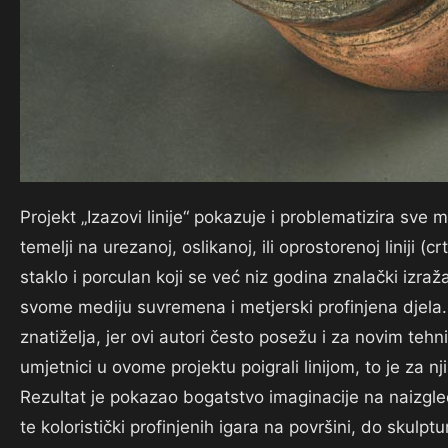
Projekt „Izazovi linije“ pokazuje i problematizira sve 
temelji na urezanoj, oslikanoj, ili oprostorenoj liniji
staklo i porculan koji se već niz godina znalački izr
svome mediju suvremena i metjerski profinjena djela. 
znatiželja, jer ovi autori često posežu i za novim tehn
umjetnici u ovome projektu poigrali linijom, to je za njih
Rezultat je pokazao bogatstvo imaginacije na naizgle
te koloristički profinjenih igara na površini, do skulp