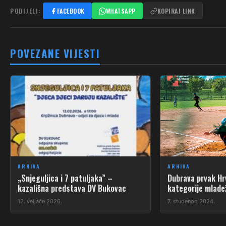
PODIJELI:
FACEBOOK
WHATSAPP
KOPIRAJ LINK
POVEZANE VIJESTI
ARHIVA
ARHIVA
„Snjeguljica i 7 patuljaka” –
Dubrava prvak Hr
kazališna predstava DV Bukovac
kategorije mlade
12. veljače 2026.
7. studenog 2024.