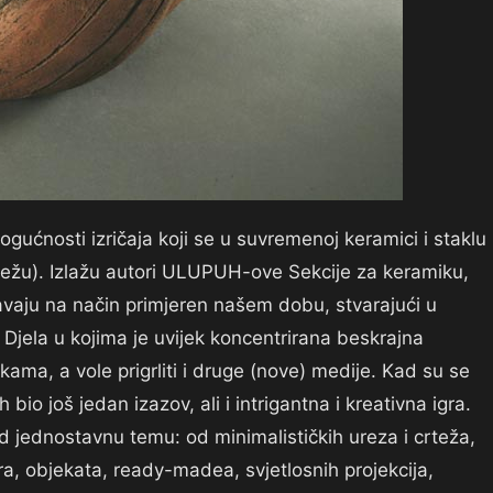
mogućnosti izričaja koji se u suvremenoj keramici i staklu
 (crtežu). Izlažu autori ULUPUH-ove Sekcije za keramiku,
ažavaju na način primjeren našem dobu, stvarajući u
Djela u kojima je uvijek koncentrirana beskrajna
ikama, a vole prigrliti i druge (nove) medije. Kad su se
 bio još jedan izazov, ali i intrigantna i kreativna igra.
d jednostavnu temu: od minimalističkih ureza i crteža,
tura, objekata, ready-madea, svjetlosnih projekcija,