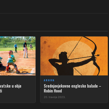
ARHIVA
vatske u obje
Srednjovjekovne engleske balade –
ži
Robin Hood
20. travnja 2023.