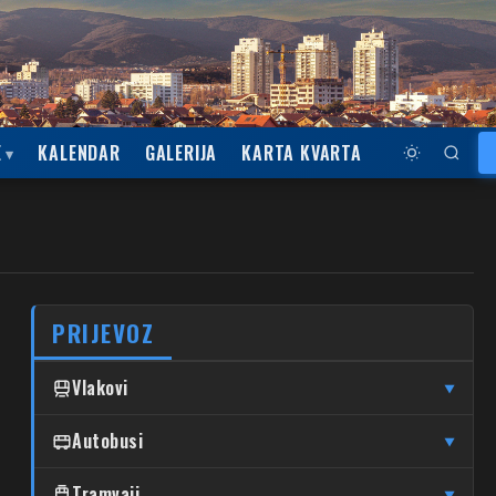
E
KALENDAR
GALERIJA
KARTA KVARTA
PRIJEVOZ
Vlakovi
▼
↦
↦
Čulinec
Autobusi
Čulinec
Glavni Kolodvor
▼
↦
↦
Trnava
Trnava
Glavni Kolodvor
DUBRAVA
Tramvaji
▼