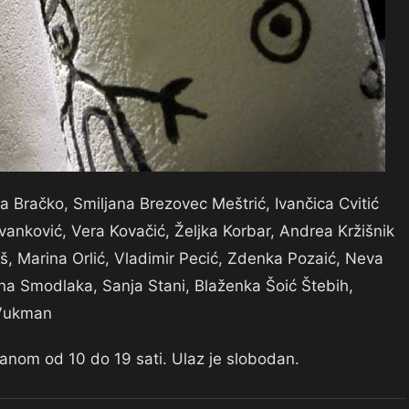
ka Bračko, Smiljana Brezovec Meštrić, Ivančica Cvitić
vanković, Vera Kovačić, Željka Korbar, Andrea Kržišnik
rš, Marina Orlić, Vladimir Pecić, Zdenka Pozaić, Neva
jana Smodlaka, Sanja Stani, Blaženka Šoić Štebih,
 Vukman
danom od 10 do 19 sati. Ulaz je slobodan.