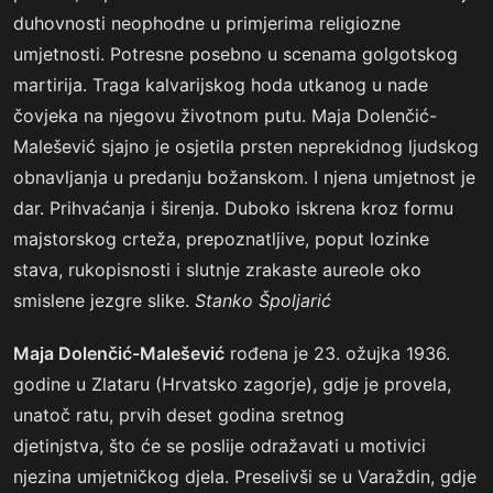
duhovnosti neophodne u primjerima religiozne
umjetnosti. Potresne posebno u scenama golgotskog
martirija. Traga kalvarijskog hoda utkanog u nade
čovjeka na njegovu životnom putu. Maja Dolenčić-
Malešević sjajno je osjetila prsten neprekidnog ljudskog
obnavljanja u predanju božanskom. I njena umjetnost je
dar. Prihvaćanja i širenja. Duboko iskrena kroz formu
majstorskog crteža, prepoznatljive, poput lozinke
stava, rukopisnosti i slutnje zrakaste aureole oko
smislene jezgre slike.
Stanko Špoljarić
Maja Dolenčić-Malešević
rođena je 23. ožujka 1936.
godine u Zlataru (Hrvatsko zagorje), gdje je provela,
unatoč ratu, prvih deset godina sretnog
djetinjstva, što će se poslije odražavati u motivici
njezina umjetničkog djela. Preselivši se u Varaždin, gdje