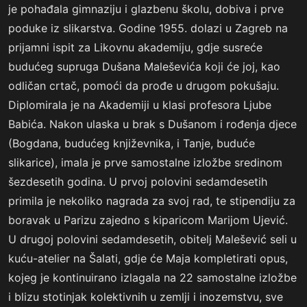
je pohađala gimnaziju i glazbenu školu, dobiva i prve
poduke iz slikarstva. Godine 1955. dolazi u Zagreb na
prijamni ispit za Likovnu akademiju, gdje susreće
budućeg supruga Dušana Maleševića koji će joj, kao
odličan crtač, pomoći da prođe u drugom pokušaju.
Diplomirala je na Akademiji u klasi profesora Ljube
Babića. Nakon ulaska u brak s Dušanom i rođenja djece
(Bogdana, budućeg književnika, i Tanje, buduće
slikarice), imala je prve samostalne izložbe sredinom
šezdesetih godina. U prvoj polovini sedamdesetih
primila je nekoliko nagrada za svoj rad, te stipendiju za
boravak u Parizu zajedno s kiparicom Marijom Ujević.
U drugoj polovini sedamdesetih, obitelj Malešević seli u
kuću-atelier na Šalati, gdje će Maja kompletirati opus,
kojeg je kontinuirano izlagala na 22 samostalne izložbe
i blizu stotinjak kolektivnih u zemlji i inozemstvu, sve