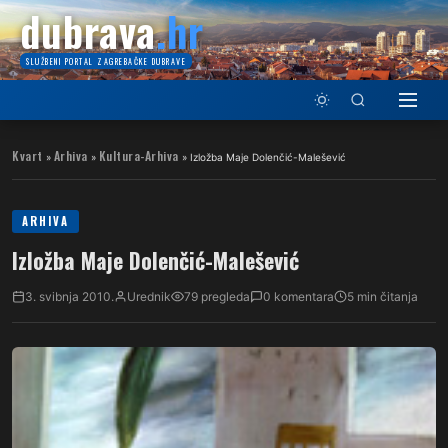
dubrava
.hr
SLUŽBENI PORTAL ZAGREBAČKE DUBRAVE
Kvart
Arhiva
Kultura-Arhiva
»
»
»
Izložba Maje Dolenčić-Malešević
ARHIVA
Izložba Maje Dolenčić-Malešević
3. svibnja 2010.
Urednik
79 pregleda
0 komentara
5 min čitanja