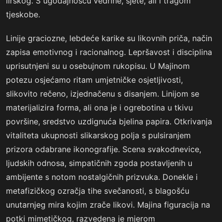
lirskog. S ugođajnošću vedrine, sjete, ali i tragom
tjeskobe.
Linije graciozne, lebdeće karike su likovnih priča, način
zapisa emotivnog i racionalnog. Lepršavost i disciplina
uprisutnjeni su u osebujnom rukopisu. U Majinom
potezu osjećamo ritam umjetničke osjetljivosti,
slikovito rečeno, izjednačenu s disanjem. Linijom se
materijalizira forma, ali ona je i ogrebotina u tkivu
površine, sredstvo uzdignuća bjelina papira. Otkrivanja
vitaliteta ukupnosti slikarskog polja s pulsiranjem
prizora odabrane ikonografije. Scena svakodnevice,
ljudskih odnosa, simpatičnih zgoda postavljenih u
ambijente s notom nostalgičnih prizvuka. Donekle i
metafizičkog ozračja tihe svečanosti, s blagošću
unutarnjeg mira kojim zrače likovi. Majina figuracija na
potki mimetičkog, razvedena je mjerom