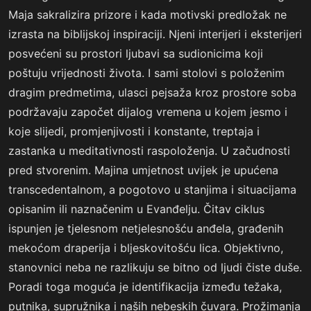
Maja sakralizira prizore i kada motivski predložak ne
izrasta na biblijskoj inspiraciji. Njeni interijeri i eksterijeri
posvećeni su prostori ljubavi sa sudionicima koji
poštuju vrijednosti života. I sami stolovi s položenim
dragim predmetima, ulasci pejsaža kroz prostore soba
podržavaju započet dijalog vremena u kojem jesmo i
koje slijedi, promjenjivosti i konstante, treptaja i
zastanka u meditativnosti raspoloženja. U začudnosti
pred stvorenim. Majina umjetnost uvijek je upućena
transcedentalnom, a pogotovo u stanjima i situacijama
opisanim ili naznačenim u Evanđelju. Čitav ciklus
ispunjen je tjelesnom netjelesnošću anđela, građenih
mekoćom draperija i bljeskovitošću lica. Objektivno,
stanovnici neba ne razlikuju se bitno od ljudi čiste duše.
Poradi toga moguća je identifikacija između težaka,
putnika, supružnika i naših nebeskih čuvara. Prožimanja