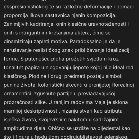
ekspresionističkog te su razložne deformacije i pomaci
proporcija likova sastavnica njenih kompozicija.
Zanimljivih kadriranja, onih klasične uravnoteženosti i
onih s intrigantnim kretanjima aktera, čime se
dinamiziraju zapleti motiva. Paradoksalno je da je
narušavanje realističkog znak približavanja idealizaciji
forme. S putenošću ploha prožetih svjetlom kroz
tonalitet papira u njegovanju ljepote kojoj nije ideal red
klasičnog. Plodine i drugi predmeti postaju simboli
punine života, koloristički akcenti u prenijetoj florealnoj
ornamentici, zgusnute partije u prevladavajućoj
prozračnosti slike. U ranijim radovima Maja je sklona
marnijoj deskriptivnosti, nizanju stvari kao atributa
isječka života, svojevrsnim nakitom u sadržajnim
amplitudima djela. Obično se uzdiže na pijedestal kao
što i figure u hodu tlom dodirujublistavost edenskog.