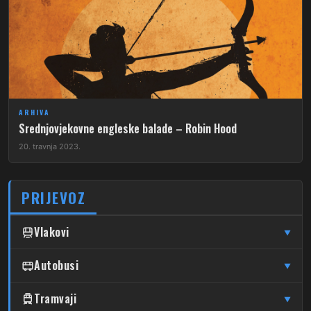
ARHIVA
Srednjovjekovne engleske balade – Robin Hood
20. travnja 2023.
PRIJEVOZ
Vlakovi
▼
↦
↦
Čulinec
Autobusi
Čulinec
Glavni Kolodvor
▼
↦
↦
Trnava
Trnava
Glavni Kolodvor
DUBRAVA
Tramvaji
▼