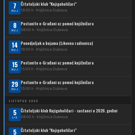
Čitateljski klub "Knjigoholičari"
7
DUBEC
16:00 h · Knjižnica Dubrava
RUJ
212
Dubec – Sesvete
Postanite e-Građani uz pomoć knjižničara
8
08:00 h · Knjižnica Dubrava
223
RUJ
Dubec – Trnovčica – Dubrava
Ponedjeljak u bojama (Likovna radionica)
14
224
Dubec – Novoselec
16:00 h · Knjižnica Dubrava
RUJ
231
Dubec – Borongaj
Postanite e-Građani uz pomoć knjižničara
15
261
15:00 h · Knjižnica Dubrava
RUJ
Dubec – Sesvete – Goranec
Postanite e-Građani uz pomoć knjižničara
262
29
Dubec – Sesvete – Planina Donja
15:00 h · Knjižnica Dubrava
RUJ
263
Dubec – Sesvete–Kašina – Pl.Gornja
LISTOPAD 2026
264
Dubec – Sesvete – Jesenovec
Čitateljski klub Knjigoholičari - sastanci u 2026. godini
5
08:00 h · Knjižnica Dubrava
LIS
267
Dubec – Markovo Polje
Čitateljski klub "Knjigoholičari"
5
270
Dubec – Sesvete – Blaguša