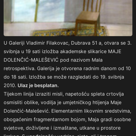
U Galeriji Vladimir Filakovac, Dubrava 51 a, otvara se 3.
svibnja u 19 sati izložba akademske slikarice MAJE
DOLENČIĆ-MALEŠEVIĆ pod nazivom Mala
retrospektiva. Galerija je otvorena radnim danom od 10
do 18 sati. Izložba se može razgledati do 19. svibnja
2010.
Ulaz je besplatan.
Tijekom linija izraziti misli, napetošću spleta crtovlja
osmisliti oblike, vodilja je umjetničkog htijenja Maje
Dolenčić-Malešević. Elementarnim likovnim sredstvima,
obogaćenim fragmentarnom bojom, Maja gradi osobne
svjetove, doživljene i izmaštane, utkane u prostore