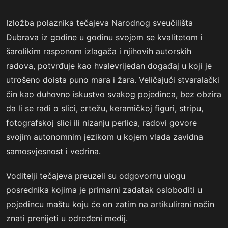
Izložba polaznika tečajeva Narodnog sveučilišta
Dubrava iz godine u godinu svojom se kvalitetom i
šarolikim rasponom izlagača i njihovih autorskih
radova, potvrđuje kao hvalevrijedan događaj u koji je
utrošeno doista puno mara i žara. Veličajući stvaralački
čin kao duhovno iskustvo svakog pojedinca, bez obzira
da li se radi o slici, crtežu, keramičkoj figuri, stripu,
fotografskoj slici ili nizanju perlica, radovi govore
svojim autonomnim jezikom u kojem vlada zavidna
samosvjesnost i vedrina.
Voditelji tečajeva preuzeli su odgovornu ulogu
posrednika kojima je primarni zadatak osloboditi u
pojedincu maštu koju će on zatim na artikulirani način
znati prenijeti u određeni medij.