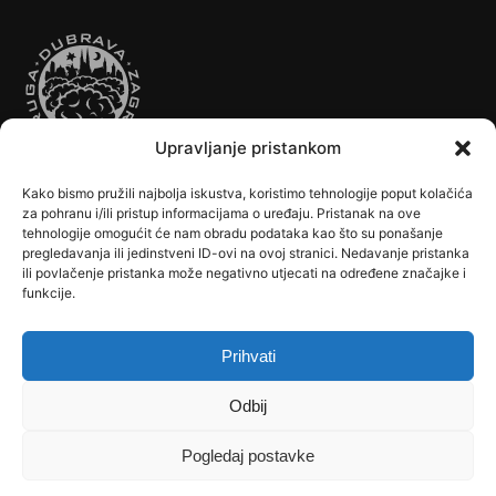
Upravljanje pristankom
Kako bismo pružili najbolja iskustva, koristimo tehnologije poput kolačića
Autobusi
Automobilizam
Biciklizam
Borilački Sportovi
za pohranu i/ili pristup informacijama o uređaju. Pristanak na ove
Cookie Policy (EU)
Crkve, samostani i župni uredi
Dječji vrtići
tehnologije omogućit će nam obradu podataka kao što su ponašanje
pregledavanja ili jedinstveni ID-ovi na ovoj stranici. Nedavanje pristanka
Drugi sportovi
Društva, klubovi, savezi, udruge
Dubrava u Srcu
ili povlačenje pristanka može negativno utjecati na određene značajke i
Edukacija
Galerije
Humanitarne i socijalne institucije
funkcije.
Javne Službe
Kalendar
Karta Kvarta
Kazalište
Knjižnica
Kontakt
Košarka
Nogomet
Osnovne škole
Ples
Povijest
Prihvati
Reciklažno dvorište - Zeleni otok
Rekreacija
Rukomet
Srednje škole
Stanovništvo
Tramvaji
Uprava
Odbij
Uvjeti korištenja
Vlakovi
Zemljopis
Pogledaj postavke
Copyright © 2026 dubrava.hr – sva prava pridržana | Theme by
Dubrava