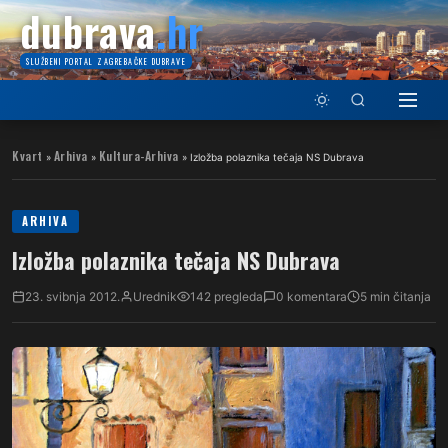
dubrava
.hr
SLUŽBENI PORTAL ZAGREBAČKE DUBRAVE
Kvart
Arhiva
Kultura-Arhiva
»
»
»
Izložba polaznika tečaja NS Dubrava
ARHIVA
Izložba polaznika tečaja NS Dubrava
23. svibnja 2012.
Urednik
142 pregleda
0 komentara
5 min čitanja