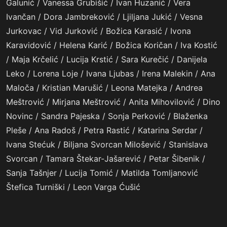
Galunić / Vanessa Grubišić / Ivan Huzanić / Vera
Ivančan / Dora Jambreković / Ljiljana Jukić / Vesna
Jurkovac / Vid Jurković / Božica Karasić / Ivona
Karavidović / Helena Karić / Božica Koričan / Iva Kostić
/ Maja Krčelić / Lucija Krstić / Sara Kurečić / Danijela
Leko / Lorena Loje / Ivana Ljubas / Irena Malekin / Ana
Maloča / Kristian Marušić / Leona Matejka / Andrea
Meštrović / Mirjana Meštrović / Anita Mihovilović / Dino
Novinc / Sandra Pajeska / Sonja Perković / Blaženka
Pleše / Ana Radoš / Petra Rastić / Katarina Serdar /
Ivana Stećuk / Biljana Svorcan Milošević / Stanislava
Svorcan / Tamara Štekar-Jašarević / Petar Šibenik /
Sanja Tašnjer / Lucija Tomić / Matilda Tomljanović
Štefica Turniški / Leon Varga Ćušić