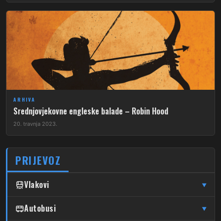
ARHIVA
Srednjovjekovne engleske balade – Robin Hood
20. travnja 2023.
PRIJEVOZ
Vlakovi
▼
↦
↦
Čulinec
Autobusi
Čulinec
Glavni Kolodvor
▼