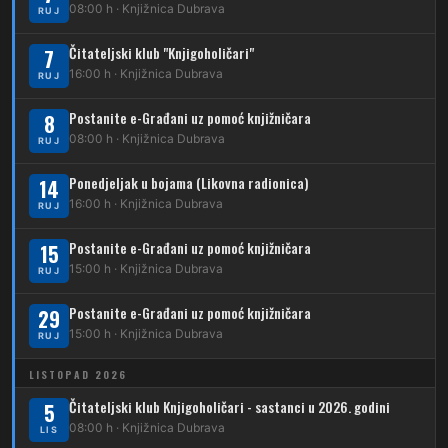
08:00 h · Knjižnica Dubrava
RUJ
269
Borongaj – Ses. Kraljevec
Čitateljski klub "Knjigoholičari"
7
DUBEC
16:00 h · Knjižnica Dubrava
RUJ
212
Dubec – Sesvete
Postanite e-Građani uz pomoć knjižničara
8
08:00 h · Knjižnica Dubrava
223
RUJ
Dubec – Trnovčica – Dubrava
Ponedjeljak u bojama (Likovna radionica)
14
224
Dubec – Novoselec
16:00 h · Knjižnica Dubrava
RUJ
231
Dubec – Borongaj
Postanite e-Građani uz pomoć knjižničara
15
261
15:00 h · Knjižnica Dubrava
RUJ
Dubec – Sesvete – Goranec
Postanite e-Građani uz pomoć knjižničara
262
29
Dubec – Sesvete – Planina Donja
15:00 h · Knjižnica Dubrava
RUJ
263
Dubec – Sesvete–Kašina – Pl.Gornja
LISTOPAD 2026
264
Dubec – Sesvete – Jesenovec
Čitateljski klub Knjigoholičari - sastanci u 2026. godini
5
08:00 h · Knjižnica Dubrava
LIS
267
Dubec – Markovo Polje