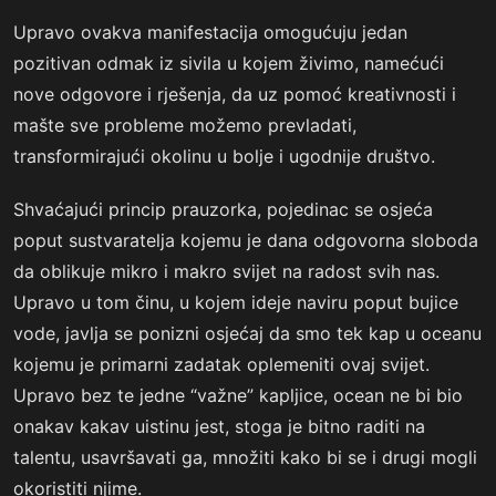
Upravo ovakva manifestacija omogućuju jedan
pozitivan odmak iz sivila u kojem živimo, namećući
nove odgovore i rješenja, da uz pomoć kreativnosti i
mašte sve probleme možemo prevladati,
transformirajući okolinu u bolje i ugodnije društvo.
Shvaćajući princip prauzorka, pojedinac se osjeća
poput sustvaratelja kojemu je dana odgovorna sloboda
da oblikuje mikro i makro svijet na radost svih nas.
Upravo u tom činu, u kojem ideje naviru poput bujice
vode, javlja se ponizni osjećaj da smo tek kap u oceanu
kojemu je primarni zadatak oplemeniti ovaj svijet.
Upravo bez te jedne “važne” kapljice, ocean ne bi bio
onakav kakav uistinu jest, stoga je bitno raditi na
talentu, usavršavati ga, množiti kako bi se i drugi mogli
okoristiti njime.