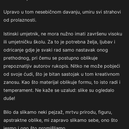
Upravo u tom nesebičnom davanju, umiru svi strahovi
od prolaznosti.
Istinski umjetnik, ne mora nužno imati završenu visoku
ili umjetničku školu. Za to je potrebna želja, ljubav i
odricanje gdje je svaki rad samo nastavak onog
prethodnog, pri čemu se postupno oblikuje
prepoznatljiv autorov rukopis. Nitko ne može pobjeći
od svoje ćudi, što je bitan sastojak u tom kreativnom
zanosu. Kao što materijal oblikuje formu, to isto radi i
temperament. Ne kaže se uzalud: slike su ogledalo
duše!
Bilo da slikamo neki pejzaž, mrtvu prirodu, figuru,
apstraktne oblike, mi zapravo slikamo sebe, ono što
jesmo i ono što promišljamo.