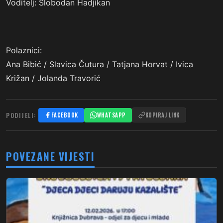
Voditelj: Slobodan Hadjikan
Polaznici:
Ana Bibić / Slavica Čutura / Tatjana Horvat / Ivica
Križan / Jolanda Travorić
PODIJELI:
FACEBOOK
WHATSAPP
KOPIRAJ LINK
POVEZANE VIJESTI