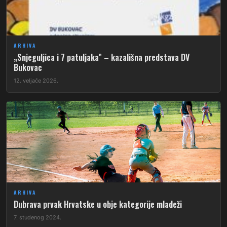
ARHIVA
„Snjeguljica i 7 patuljaka” – kazališna predstava DV
Bukovac
12. veljače 2026.
ARHIVA
Dubrava prvak Hrvatske u obje kategorije mladeži
7. studenog 2024.