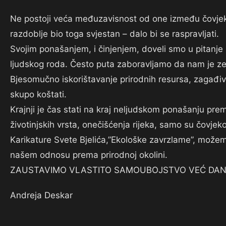
Ne postoji veća međuzavisnost od one između čovjeka
razdoblje bio toga svjestan – dalo bi se raspravljati.
Svojim ponašanjem, i činjenjem, doveli smo u pitanje
ljudskog roda. Često puta zaboravljamo da nam je zem
Bjesomučno iskorištavanje prirodnih resursa, zagađiva
skupo koštati.
Krajnji je čas stati na kraj neljudskom ponašanju prema
životinjskih vrsta, onečišćenja rijeka, samo su čovjek
Karikature Svete Bjelića,”Ekološke zavrzlame”, može
našem odnosu prema prirodnoj okolini.
ZAUSTAVIMO VLASTITO SAMOUBOJSTVO VEĆ DAN
Andreja Deskar