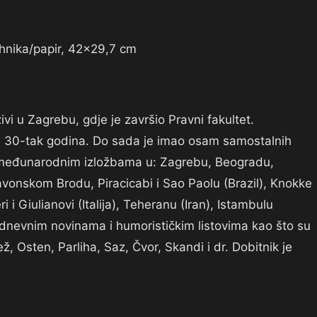
ehnika/papir, 42×29,7 cm
i u Zagrebu, gdje je završio Pravni fakultet.
bavi 30-tak godina. Do sada je imao osam samostalnih
i međunarodnim izložbama u: Zagrebu, Beogradu,
lavonskom Brodu, Piracicabi i Sao Paolu (Brazil), Knokke
i i Giulianovi (Italija), Teheranu (Iran), Istambulu
m dnevnim novinama i humorističkim listovima kao što su
ež, Osten, Parliha, Saz, Čvor, Skandi i dr. Dobitnik je