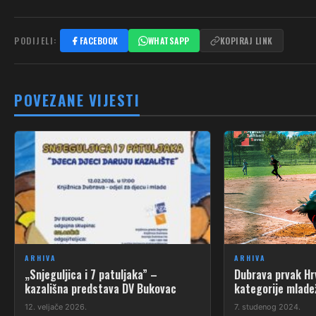
PODIJELI:
FACEBOOK
WHATSAPP
KOPIRAJ LINK
POVEZANE VIJESTI
ARHIVA
ARHIVA
„Snjeguljica i 7 patuljaka” –
Dubrava prvak Hr
kazališna predstava DV Bukovac
kategorije mlade
12. veljače 2026.
7. studenog 2024.