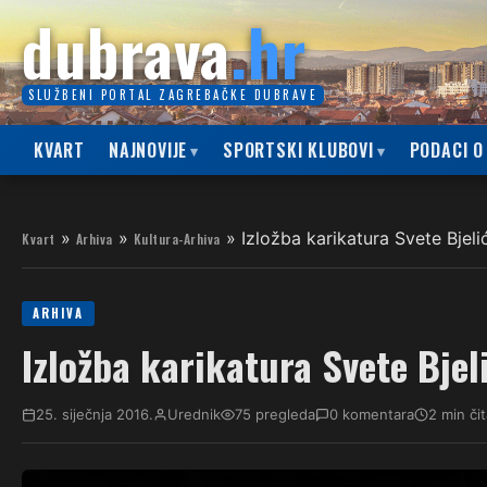
dubrava
.hr
SLUŽBENI PORTAL ZAGREBAČKE DUBRAVE
KVART
NAJNOVIJE
SPORTSKI KLUBOVI
PODACI O
»
»
»
Izložba karikatura Svete Bjeli
Kvart
Arhiva
Kultura-Arhiva
ARHIVA
Izložba karikatura Svete Bjel
25. siječnja 2016.
Urednik
75 pregleda
0 komentara
2 min čit