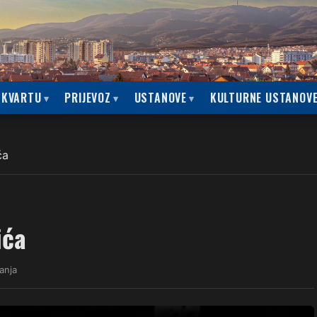
 KVARTU
PRIJEVOZ
USTANOVE
KULTURNE USTANOV
ća
ića
anja