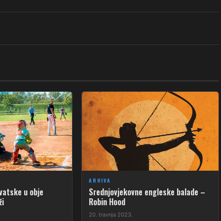
ARHIVA
vatske u obje
Srednjovjekovne engleske balade –
ži
Robin Hood
20. travnja 2023.