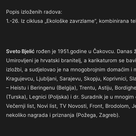
Popis izloženih radova:
1.-26. Iz ciklusa „Ekološke zavrzlame“, kombinirana t
Sveto Bjelić
rođen je 1951.godine u Čakovcu. Danas živ
Umirovljeni je hrvatski branitelj, a karikaturom se 
izložbi, a sudjelovao je na mnogobrojnim domaćim 
Kragujevcu, Ljubljani, Sarajevu, Skopju, Koprivnici, S
– Heistu i Beringenu (Belgija), Trentu, Astiju, Bordigher
(Turska), Legnici (Poljska) i dr. Suradnik je u mnogi
Večernji list, Novi list, TV Novosti, Front, Brodolom, J
nekoliko nagrada i priznanja (Požega, Zagreb).