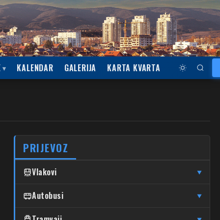
E
KALENDAR
GALERIJA
KARTA KVARTA
PRIJEVOZ
Vlakovi
▼
↦
↦
Čulinec
Autobusi
Čulinec
Glavni Kolodvor
▼
↦
↦
Trnava
Trnava
Glavni Kolodvor
DUBRAVA
Tramvaji
▼