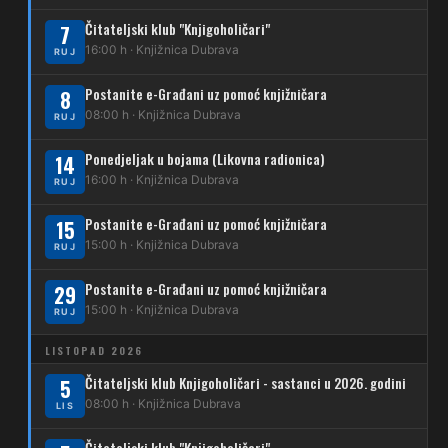
269
Borongaj – Ses. Kraljevec
Čitateljski klub "Knjigoholičari"
7
DUBEC
16:00 h · Knjižnica Dubrava
RUJ
212
Dubec – Sesvete
Postanite e-Građani uz pomoć knjižničara
8
08:00 h · Knjižnica Dubrava
223
RUJ
Dubec – Trnovčica – Dubrava
Ponedjeljak u bojama (Likovna radionica)
14
224
Dubec – Novoselec
16:00 h · Knjižnica Dubrava
RUJ
231
Dubec – Borongaj
Postanite e-Građani uz pomoć knjižničara
15
261
15:00 h · Knjižnica Dubrava
RUJ
Dubec – Sesvete – Goranec
Postanite e-Građani uz pomoć knjižničara
262
29
Dubec – Sesvete – Planina Donja
15:00 h · Knjižnica Dubrava
RUJ
263
Dubec – Sesvete–Kašina – Pl.Gornja
LISTOPAD 2026
264
Dubec – Sesvete – Jesenovec
Čitateljski klub Knjigoholičari - sastanci u 2026. godini
5
08:00 h · Knjižnica Dubrava
LIS
267
Dubec – Markovo Polje
Čitateljski klub "Knjigoholičari"