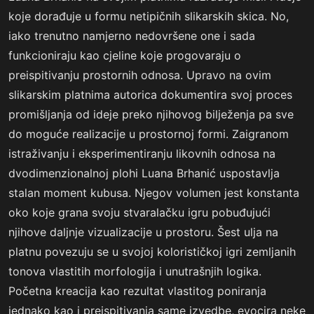
koje dorađuje u formu netipičnih slikarskih skica. No,
iako trenutno namjerno nedovršene one i sada
funkcioniraju kao cjeline koje progovaraju o
preispitivanju prostornih odnosa. Upravo na ovim
slikarskim platnima autorica dokumentira svoj proces
promišljanja od ideje preko njihovog bilježenja pa sve
do moguće realizacije u prostornoj formi. Zaigranom
istraživanju i eksperimentiranju likovnih odnosa na
dvodimenzionalnoj plohi Luana Brhanić uspostavlja
stalan moment kubusa. Njegov volumen jest konstanta
oko koje grana svoju stvaralačku igru pobuđujući
njihove daljnje vizualizacije u prostoru. Šest ulja na
platnu povezuju se u svojoj kolorističkoj igri zemljanih
tonova vlastitih morfologija i unutrašnjih logika.
Početna kreacija kao rezultat vlastitog poniranja
jednako kao i preispitivanja same izvedbe, evocira neke