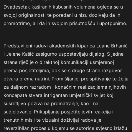
Dvadesetak kaširanih kubusnih volumena ogleda se u
svojoj originalnosti te poredani u nizu dozivaju da ih
promotrimo, ali da ih svojom prisutnošću i upotpunimo.
Predstavljeni radovi akademskih kiparica Luane Brhanić
i Jelene Kašić zasigurno uspostavljaju dijalog. S jedne
strane riječ je o direktnoj komunikaciji usmjerenoj
prema posjetiteljima, dok se s druge strane razgovor
otvara prema nutrini. Promišljanje, preispitivanje te želja
za daljnom razradom i konačnim realizacijama njihovih
koncepata stvara intrigantan umjetnički svijet koji
susretljivo poziva na promatranje, kao i na
sudjelovanje. Prikupljanje posjetiteljevih reakcija i
trenutnih misli te vizualni doživljaj radova je
reverzibilan proces u kojemu se autorice svjesno izlažu