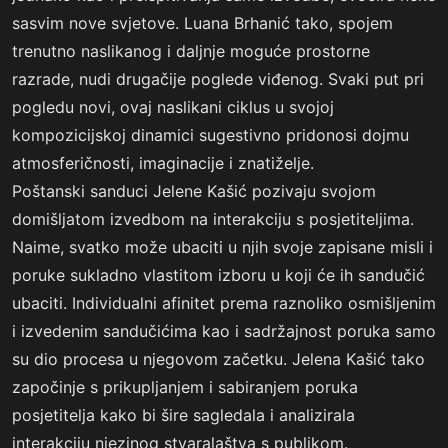
sasvim nove svjetove. Luana Brhanić tako, spojem
trenutno naslikanog i daljnje moguće prostorne
razrade, nudi drugačije poglede viđenog. Svaki put pri
pogledu novi, ovaj naslikani ciklus u svojoj
kompozicijskoj dinamici sugestivno pridonosi dojmu
atmosferičnosti, imaginacije i znatiželje.
Poštanski sanduci Jelene Kašić pozivaju svojom
domišljatom izvedbom na interakciju s posjetiteljima.
Naime, svatko može ubaciti u njih svoje zapisane misli i
poruke sukladno vlastitom izboru u koji će ih sandučić
ubaciti. Individualni afinitet prema raznoliko osmišljenim
i izvedenim sandučićima kao i sadržajnost poruka samo
su dio procesa u njegovom začetku. Jelena Kašić tako
započinje s prikupljanjem i sabiranjem poruka
posjetitelja kako bi šire sagledala i analizirala
interakciju njezinog stvaralaštva s publikom.