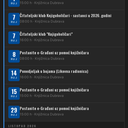
230
15:00 h · Knjižnica Dubrava
Dubrava – Granešinski Novaki
RUJ
232
Čitateljski klub Knjigoholičari - sastanci u 2026. godini
Dubrava – Jazbina
7
08:00 h · Knjižnica Dubrava
RUJ
269
Borongaj – Ses. Kraljevec
Čitateljski klub "Knjigoholičari"
7
DUBEC
16:00 h · Knjižnica Dubrava
RUJ
212
Dubec – Sesvete
Postanite e-Građani uz pomoć knjižničara
8
08:00 h · Knjižnica Dubrava
223
RUJ
Dubec – Trnovčica – Dubrava
Ponedjeljak u bojama (Likovna radionica)
14
224
Dubec – Novoselec
16:00 h · Knjižnica Dubrava
RUJ
231
Dubec – Borongaj
Postanite e-Građani uz pomoć knjižničara
15
261
15:00 h · Knjižnica Dubrava
RUJ
Dubec – Sesvete – Goranec
Postanite e-Građani uz pomoć knjižničara
262
29
Dubec – Sesvete – Planina Donja
15:00 h · Knjižnica Dubrava
RUJ
263
Dubec – Sesvete–Kašina – Pl.Gornja
LISTOPAD 2026