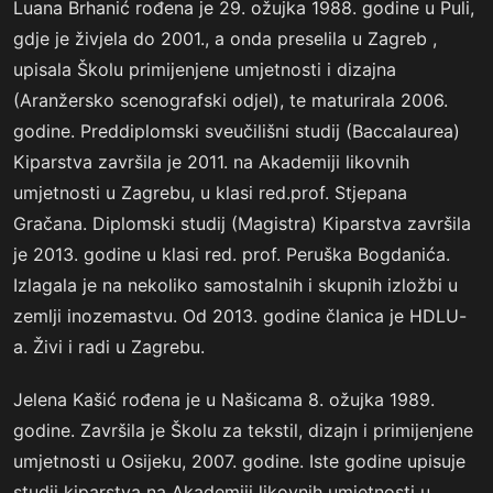
Luana Brhanić rođena je 29. ožujka 1988. godine u Puli,
gdje je živjela do 2001., a onda preselila u Zagreb ,
upisala Školu primijenjene umjetnosti i dizajna
(Aranžersko scenografski odjel), te maturirala 2006.
godine. Preddiplomski sveučilišni studij (Baccalaurea)
Kiparstva završila je 2011. na Akademiji likovnih
umjetnosti u Zagrebu, u klasi red.prof. Stjepana
Gračana. Diplomski studij (Magistra) Kiparstva završila
je 2013. godine u klasi red. prof. Peruška Bogdanića.
Izlagala je na nekoliko samostalnih i skupnih izložbi u
zemlji inozemastvu. Od 2013. godine članica je HDLU-
a. Živi i radi u Zagrebu.
Jelena Kašić rođena je u Našicama 8. ožujka 1989.
godine. Završila je Školu za tekstil, dizajn i primijenjene
umjetnosti u Osijeku, 2007. godine. Iste godine upisuje
studij kiparstva na Akademiji likovnih umjetnosti u