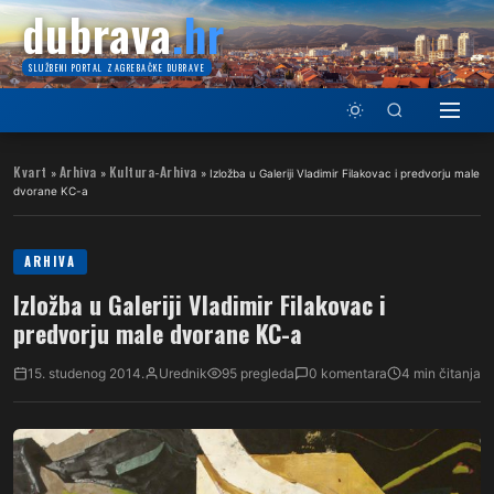
dubrava
.hr
SLUŽBENI PORTAL ZAGREBAČKE DUBRAVE
Kvart
Arhiva
Kultura-Arhiva
»
»
»
Izložba u Galeriji Vladimir Filakovac i predvorju male
dvorane KC-a
ARHIVA
Izložba u Galeriji Vladimir Filakovac i
predvorju male dvorane KC-a
15. studenog 2014.
Urednik
95 pregleda
0 komentara
4 min čitanja