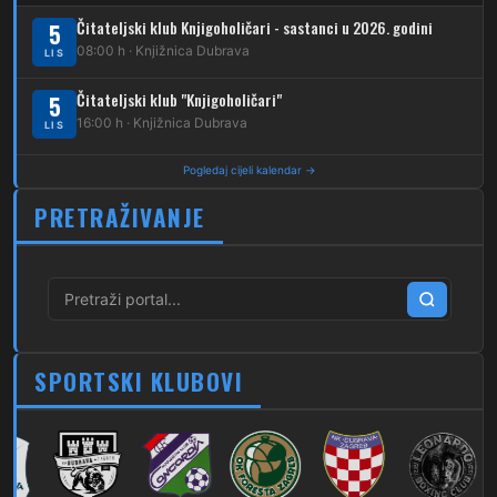
264
Dubec – Sesvete – Jesenovec
Čitateljski klub Knjigoholičari - sastanci u 2026. godini
5
08:00 h · Knjižnica Dubrava
LIS
267
Dubec – Markovo Polje
Čitateljski klub "Knjigoholičari"
5
270
Dubec – Sesvete – Blaguša
16:00 h · Knjižnica Dubrava
LIS
271
Dubec – Sesvete – Glavnica Donja
Pogledaj cijeli kalendar →
272
Dubec – Sesvete – Moravče
PRETRAŽIVANJE
273
Dubec – Sesvete – Lužan
274
Dubec – Sesvete – Laktec
279
Dubec – Novi Jelkovec
SPORTSKI KLUBOVI
280
Dubec – Sesvete – Šimuncevec
212
Noćna – Dubec – Sesvete