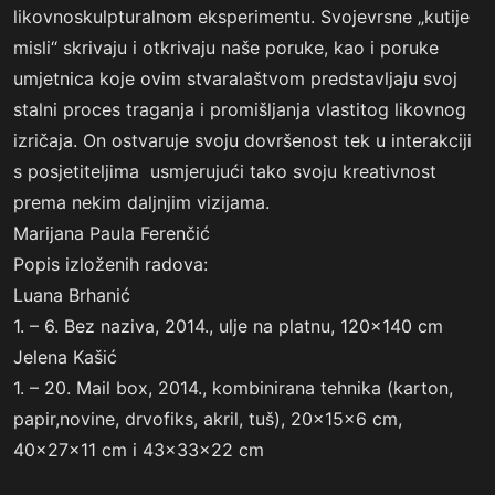
likovnoskulpturalnom eksperimentu. Svojevrsne „kutije
misli“ skrivaju i otkrivaju naše poruke, kao i poruke
umjetnica koje ovim stvaralaštvom predstavljaju svoj
stalni proces traganja i promišljanja vlastitog likovnog
izričaja. On ostvaruje svoju dovršenost tek u interakciji
s posjetiteljima usmjerujući tako svoju kreativnost
prema nekim daljnjim vizijama.
Marijana Paula Ferenčić
Popis izloženih radova:
Luana Brhanić
1. – 6. Bez naziva, 2014., ulje na platnu, 120×140 cm
Jelena Kašić
1. – 20. Mail box, 2014., kombinirana tehnika (karton,
papir,novine, drvofiks, akril, tuš), 20x15x6 cm,
40x27x11 cm i 43x33x22 cm