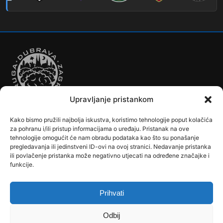
Upravljanje pristankom
Kako bismo pružili najbolja iskustva, koristimo tehnologije poput kolačića
Autobusi
Automobilizam
Biciklizam
Borilački Sportovi
za pohranu i/ili pristup informacijama o uređaju. Pristanak na ove
Cookie Policy (EU)
Crkve, samostani i župni uredi
Dječji vrtići
tehnologije omogućit će nam obradu podataka kao što su ponašanje
pregledavanja ili jedinstveni ID-ovi na ovoj stranici. Nedavanje pristanka
Drugi sportovi
Društva, klubovi, savezi, udruge
Dubrava u Srcu
ili povlačenje pristanka može negativno utjecati na određene značajke i
Edukacija
Galerije
Humanitarne i socijalne institucije
funkcije.
Javne Službe
Kalendar
Karta Kvarta
Kazalište
Knjižnica
Kontakt
Košarka
Nogomet
Osnovne škole
Ples
Povijest
Prihvati
Reciklažno dvorište - Zeleni otok
Rekreacija
Rukomet
Srednje škole
Stanovništvo
Tramvaji
Uprava
Odbij