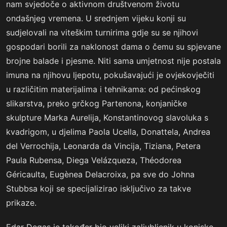
nam svjedoče o aktivnom društvenom životu
ondašnjeg vremena. U srednjem vijeku konji su
sudjelovali na viteškim turnirima gdje su se njihovi
gospodari borili za naklonost dama o čemu su spjevane
brojne balade i pjesme. Niti sama umjetnost nije postala
imuna na njihovu ljepotu, pokušavajući je ovjekovječiti
u različitim materijalima i tehnikama: od pećinskog
slikarstva, preko grčkog Partenona, konjaničke
skulpture Marka Aurelija, Konstantinovog slavoluka s
kvadrigom, u djelima Paola Ucella, Donattela, Andrea
del Verrochija, Leonarda da Vincija, Tiziana, Petera
Paula Rubensa, Diega Velázqueza, Théodorea
Géricaulta, Eugènea Delacroixa, pa sve do Johna
Stubbsa koji se specijalizirao isključivo za takve
prikaze.