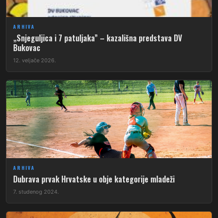
ARHIVA
„Snjeguljica i 7 patuljaka” – kazališna predstava DV
Bukovac
12. veljače 2026.
ARHIVA
Dubrava prvak Hrvatske u obje kategorije mladeži
7. studenog 2024.