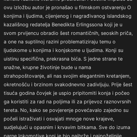
ovu izložbu autor je pronašao u filmskom ostvarenju O
konjima i ljudima, cijenjenog i nagrađivanog islandskog
kazališnog redatelja Benedikta Erlingssona koji je u
svom prvijencu obradio šest romantičnih, seoskih priča,
a one na suptilnoj razini problematiziraju temu o
ljudskome u konjima i konjskome u ljudima. Konji su
uistinu specifična, prekrasna bića. S jedne strane te
snažne, krupne životinje bude u nama
strahopoštovanje, ali nas svojim elegantnim kretanjem,
okretnošću i brzinom svakodnevno zadivljuju. Prije šest
tisuća godina čovjek je uspio pripitomiti konja i počeo
ga koristiti za rad na poljima ili za prijevoz raznovrsnih
tereta. No, kako se povjerenje povećavalo zajedno su
počeli istraživati i osvajati mnoge nove krajeve,
sudjelujući u opasnim i krvavim bitkama. Sve do izuma
parne lokomotive konj je bio najbrže i najpoželjnije