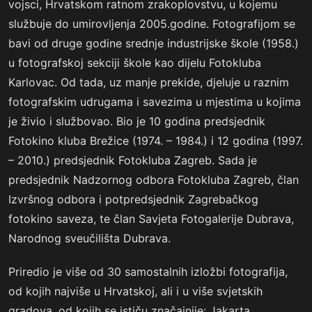
vojsci, Hrvatskom ratnom zrakoplovstvu, u kojemu
službuje do umirovljenja 2005.godine. Fotografijom se
bavi od druge godine srednje industrijske škole (1958.)
u fotografskoj sekciji škole kao dijelu Fotokluba
Karlovac. Od tada, uz manje prekide, djeluje u raznim
fotografskim udrugama i savezima u mjestima u kojima
je živio i službovao. Bio je 10 godina predsjednik
Fotokino kluba Brežice (1974. – 1984.) i 12 godina (1997.
– 2010.) predsjednik Fotokluba Zagreb. Sada je
predsjednik Nadzornog odbora Fotokluba Zagreb, član
Izvršnog odbora i potpredsjednik Zagrebačkog
fotokino saveza, te član Savjeta Fotogalerije Dubrava,
Narodnog sveučilišta Dubrava.
Priredio je više od 30 samostalnih izložbi fotografija,
od kojih najviše u Hrvatskoj, ali i u više svjetskih
gradova, od kojih se ističu značajnije: Jakarta