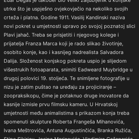
Edar Degas je također bio veliki zaljubljenik u konjske
utrke što je uspješno ovjekovječio na nekoliko svojih
crteža i platna. Godine 1911. Vasilij Kandinski naziva
novi pokret u umjetnosti upravo po svojoj poznatoj slici
Plavi jahač. Treba se prisjetiti i njegovog kolege i
prijatelja Franza Marca koji je rado slikao životinje,
osobito konje, kao i kasnijeg nadrealista Salvadora
Dalija. Složenost konjskog pokreta uspio je slijedom
višestrukih fotoaparata, snimiti Eadweard Muybridge u
drugoj polovici 19. stoljeća. Te snimljene fotografije u
nizu je zatim puštao na uređaju za projiciranje –
zoopraksikopu, čime je potaknuo druge inovatore da
kasnije izmisle prvu filmsku kameru. U Hrvatskoj
umjetnosti među animalistima s prikazom konja treba
spomenuti skulpture Roberta Frangeša Mihanovića,
Ivana Meštrovića, Antuna Augustinčića, Branka Ružića,