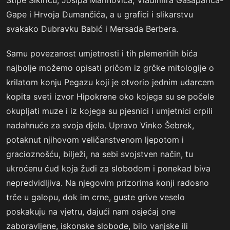
Stipe Sikiricu, Josipa Marinovića, Vladimira Gašaparića-
Gape i Hrvoja Dumančića, a u grafici i slikarstvu
svakako Dubravku Babić i Mersada Berbera.
Samu povezanost umjetnosti i tih plemenitih bića
najbolje možemo opisati pričom iz grčke mitologije o
krilatom konju Pegazu koji je otvorio jednim udarcem
kopita sveti izvor Hipokrene oko kojega su se počele
okupljati muze i iz kojega su pjesnici i umjetnici crpili
nadahnuće za svoja djela. Upravo Vinko Šebrek,
potaknut njihovom veličanstvenom ljepotom i
gracioznošću, bilježi, na sebi svojstven način, tu
ukroćenu ćud koja žudi za slobodom i ponekad biva
nepredvidljiva. Na njegovim prizorima konji radosno
trče u galopu, dok im crne, guste grive veselo
poskakuju na vjetru, dajući nam osjećaj one
zaboravljene, iskonske slobode, bilo vanjske ili