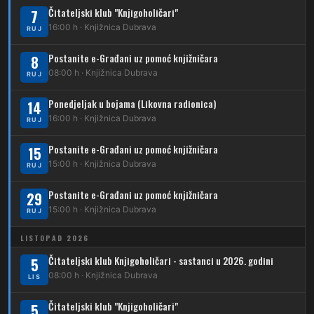
Čitateljski klub "Knjigoholičari"
7
DUBEC
16:00 h · Knjižnica Dubrava
RUJ
212
Dubec – Sesvete
Postanite e-Građani uz pomoć knjižničara
8
08:00 h · Knjižnica Dubrava
223
RUJ
Dubec – Trnovčica – Dubrava
Ponedjeljak u bojama (Likovna radionica)
14
224
Dubec – Novoselec
16:00 h · Knjižnica Dubrava
RUJ
231
Dubec – Borongaj
Postanite e-Građani uz pomoć knjižničara
15
261
15:00 h · Knjižnica Dubrava
RUJ
Dubec – Sesvete – Goranec
Postanite e-Građani uz pomoć knjižničara
262
29
Dubec – Sesvete – Planina Donja
15:00 h · Knjižnica Dubrava
RUJ
263
Dubec – Sesvete–Kašina – Pl.Gornja
LISTOPAD 2026
264
Dubec – Sesvete – Jesenovec
Čitateljski klub Knjigoholičari - sastanci u 2026. godini
5
08:00 h · Knjižnica Dubrava
LIS
267
Dubec – Markovo Polje
Čitateljski klub "Knjigoholičari"
5
270