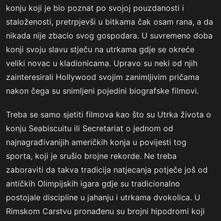
konju koji je bio poznat po svojoj pouzdanosti i
staloženosti, pretrpjevši u bitkama čak osam rana, a da
nikada nije zbacio svog gospodara. U suvremeno doba
konji svoju slavu stječu na utrkama gdje se okreće
veliki novac u kladionicama. Upravo su neki od njih
zainteresirali Hollywood svojim zanimljivim pričama
nakon čega su snimljeni pojedini biografske filmovi.
Treba se samo sjetiti filmova kao što su Utrka života o
konju Seabiscuitu ili Secretariat o jednom od
najnagrađivanijih američkih konja u povijesti tog
sporta, koji je srušio brojne rekorde. Ne treba
zaboraviti da takva tradicija natjecanja potječe još od
antičkih Olimpijskih igara gdje su tradicionalno
postojale discipline u jahanju i utrkama dvokolica. U
Rimskom Carstvu pronađenu su brojni hipodromi koji