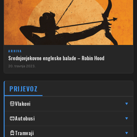
ARHIVA
Srednjovjekovne engleske balade – Robin Hood
20. travnja 2023.
PRIJEVOZ
Vlakovi
▼
↦
↦
Čulinec
Autobusi
Čulinec
Glavni Kolodvor
▼
↦
↦
Trnava
Trnava
Glavni Kolodvor
DUBRAVA
Tramvaji
▼