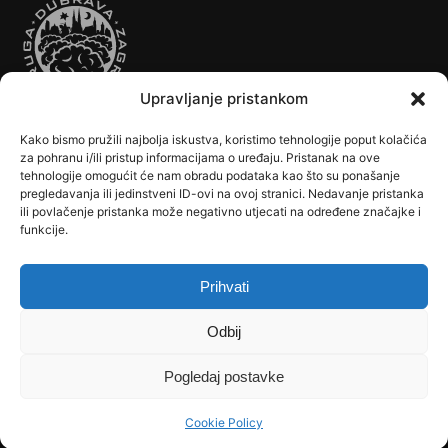
Upravljanje pristankom
Kako bismo pružili najbolja iskustva, koristimo tehnologije poput kolačića
Autobusi
Automobilizam
Biciklizam
Borilački Sportovi
za pohranu i/ili pristup informacijama o uređaju. Pristanak na ove
Cookie Policy (EU)
Crkve, samostani i župni uredi
Dječji vrtići
tehnologije omogućit će nam obradu podataka kao što su ponašanje
pregledavanja ili jedinstveni ID-ovi na ovoj stranici. Nedavanje pristanka
Drugi sportovi
Društva, klubovi, savezi, udruge
Dubrava u Srcu
ili povlačenje pristanka može negativno utjecati na određene značajke i
Edukacija
Galerije
Humanitarne i socijalne institucije
funkcije.
Javne Službe
Kalendar
Karta Kvarta
Kazalište
Knjižnica
Kontakt
Košarka
Nogomet
Osnovne škole
Ples
Povijest
Prihvati
Reciklažno dvorište - Zeleni otok
Rekreacija
Rukomet
Srednje škole
Stanovništvo
Tramvaji
Uprava
Odbij
Uvjeti korištenja
Vlakovi
Zemljopis
Pogledaj postavke
Copyright © 2026 dubrava.hr – sva prava pridržana | Theme by
Dubrava
Development Team
.
Cookie Policy