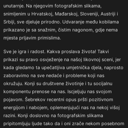
unutarnje. Na njegovim fotografskim slikama,
snimljenim u Hrvatskoj, Mađarskoj, Sloveniji, Austriji i
Srbiji, sve djeluje prirodno. Udvaranje među kobilama
prikazano je sa snažnim, čistim nagonom, gdje nema
mjesta prljavim primislima.
Sve je igra i radost. Kakva proslava života! Takvi
prikazi su pravo osvježenje na našoj likovnoj sceni, jer
kada gledamo ta upečatljiva umjetnička djela, naprosto
zaboravimo na sve nedaće i probleme koji nas
okružuju. Konji su društvene životinje i tu socijalnu
komponentu prenose na nas. Iscjeljuju nas svojom
pojavom. Šebrekov recentni opus pršti pozitivnom
energijom i nabojem, oplemenjujući nas na nekoj višoj
razini. Konji doslovno na fotografskim slikama
pripitomljuju ljude tako da i oni zrače nekom posebnom