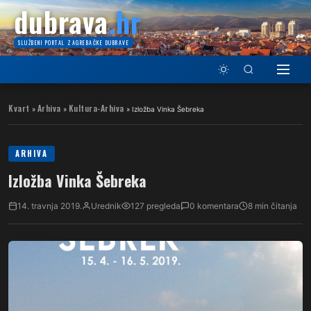
dubrava
.hr
SLUŽBENI PORTAL ZAGREBAČKE DUBRAVE
Kvart
Arhiva
Kultura-Arhiva
»
»
»
Izložba Vinka Šebreka
ARHIVA
Izložba Vinka Šebreka
14. travnja 2019.
Urednik
127 pregleda
0 komentara
8 min čitanja