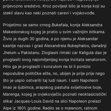
prijevozno sredstvo. Kroz povijest bilo je konja koji su
stekli slavu kao neki poznati carevi i vojskovođe.
Prisjetimo se samo crnog Bukefala, konja Aleksandra
Makedonskog kojeg je pratio u svim važnijim bitkama.
Živio je dugih 30 godina, a po njemu je Aleksandar
kasnije nazvao i grad Alexandreia Bukephalos, današnji
Jhelum u Pakistanu. Zloglasni rimski car Kaligula dao je
proglasiti svog najomiljenijeg konja Incitata senatorom.
Htio ga je proglasiti i konzulom ne bi li ponizio
neposlušne političke elite, no, ubijen je prije prije nego
što je uspio ostvariti taj ludi naum. I sam Napoleon
imao je ljubimca, arapskog pastuha svijetlosive boje,
Marenga, kojeg je ovjekovječio poznati neoklasicistički
slikar Jacques-Louis David na slici Napoleon prelazi
Alpe iz 1801. godine. Radilo se o malenom, ratnom