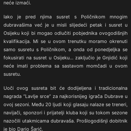
neće izmaći.
Iako je pred njima susret s Poličnikom mnogim
dubravašima već je u misli slijedeći petak i susret u
Osijeku koji bi mogao odlučiti pobjednika ovogodišnjih
kvalifikacija. Mi se u ovom trenutku moramo okrenuti
samo susretu s Poličnikom, a onda od ponedjeljka se
fokusirati na susret u Osijeku… zaključio je Gnjidić koji
neće imati problema sa sastavom momčadi u ovom
susretu.
Uoči ovog susreta bit će dodijeljena i tradicionalna
nagrada ”Lavlje srce” za najkorisnijeg igrača Dubrave u
ovoj sezoni. Među 20 ljudi koji glasaju nalaze se treneri,
navijači, sponzori i prijatelji kluba koji su tokom sezone
nazočili utakmicama dubravaša. Prošlogodišnji dobitnik
je bio Dario Šarić.