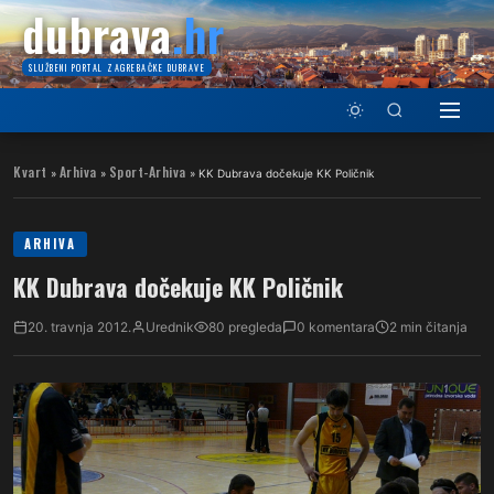
dubrava
.hr
SLUŽBENI PORTAL ZAGREBAČKE DUBRAVE
Kvart
Arhiva
Sport-Arhiva
»
»
»
KK Dubrava dočekuje KK Poličnik
ARHIVA
KK Dubrava dočekuje KK Poličnik
20. travnja 2012.
Urednik
80 pregleda
0 komentara
2 min čitanja