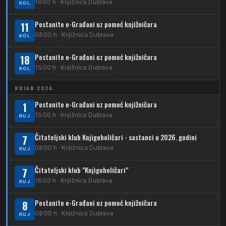
16:00 h · Knjižnica Dubrava
KOL
209
Dubrava – Čučerje – G. Čučerje
12
Dubrava – Ljubljanica
Postanite e-Građani uz pomoć knjižničara
11
210
Dubrava – Stud. grad – Klin
34
08:00 h · Knjižnica Dubrava
Dubec – Ljubljanica – Noćna linija
KOL
213
Dubrava – Jalševec
Postanite e-Građani uz pomoć knjižničara
Karta tramvajskih linija
18
15:00 h · Knjižnica Dubrava
KOL
214
Koledinečka – Resnički gaj
RUJAN 2026
223
Dubrava – Trnovčica – Dubec
Postanite e-Građani uz pomoć knjižničara
1
230
15:00 h · Knjižnica Dubrava
Dubrava – Granešinski Novaki
RUJ
232
Čitateljski klub Knjigoholičari - sastanci u 2026. godini
Dubrava – Jazbina
7
08:00 h · Knjižnica Dubrava
RUJ
269
Borongaj – Ses. Kraljevec
Čitateljski klub "Knjigoholičari"
7
DUBEC
16:00 h · Knjižnica Dubrava
RUJ
212
Dubec – Sesvete
Postanite e-Građani uz pomoć knjižničara
8
08:00 h · Knjižnica Dubrava
223
RUJ
Dubec – Trnovčica – Dubrava