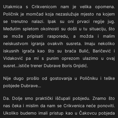
Utakmica s Crikvenicom nam je velika opomena.
Poličnik je momčad koja nezaslužuje mjesto na kojem
se trenutno nalazi. Ipak su oni prvaci regije jug.
Međutim spletom okolnosti su došli u tu situaciju, što
se može pripisati rasporedu, a možda i malim
neiskustvom igranja ovakvih susreta. Imaju nekoliko
iskusnih igrača kao što su braća Bulić, Baričević i
Vidaković pa mi s punim oprezom ulazimo u ovaj
susret…ističe trener Dubrave Boris Gnjidić.
Nije dugo prošlo od gostovanja u Poličniku i teške
pobjede Dubrave…
Da. Dolje smo praktički iščupali pobjedu. Znamo što
nas čeka i mislim da nam se Crikvenica neće ponoviti.
Ukoliko budemo imali pristup kao u Čakovcu pobjeda