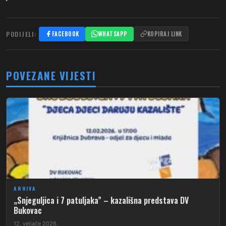
PODIJELI:
FACEBOOK
WHATSAPP
KOPIRAJ LINK
POVEZANE VIJESTI
ARHIVA
„Snjeguljica i 7 patuljaka” – kazališna predstava DV
Bukovac
12. veljače 2026.