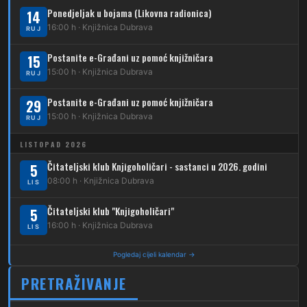
Ponedjeljak u bojama (Likovna radionica)
14
224
Dubec – Novoselec
16:00 h · Knjižnica Dubrava
RUJ
231
Dubec – Borongaj
Postanite e-Građani uz pomoć knjižničara
15
261
15:00 h · Knjižnica Dubrava
RUJ
Dubec – Sesvete – Goranec
Postanite e-Građani uz pomoć knjižničara
262
29
Dubec – Sesvete – Planina Donja
15:00 h · Knjižnica Dubrava
RUJ
263
Dubec – Sesvete–Kašina – Pl.Gornja
LISTOPAD 2026
264
Dubec – Sesvete – Jesenovec
Čitateljski klub Knjigoholičari - sastanci u 2026. godini
5
08:00 h · Knjižnica Dubrava
LIS
267
Dubec – Markovo Polje
Čitateljski klub "Knjigoholičari"
5
270
Dubec – Sesvete – Blaguša
16:00 h · Knjižnica Dubrava
LIS
271
Dubec – Sesvete – Glavnica Donja
Pogledaj cijeli kalendar →
272
Dubec – Sesvete – Moravče
PRETRAŽIVANJE
273
Dubec – Sesvete – Lužan