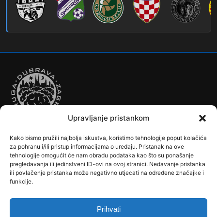
280
Dubec – Sesvete – Šimuncevec
212
Noćna – Dubec – Sesvete
Upravljanje pristankom
Kako bismo pružili najbolja iskustva, koristimo tehnologije poput kolačića
Autobusi
Automobilizam
Biciklizam
Borilački Sportovi
za pohranu i/ili pristup informacijama o uređaju. Pristanak na ove
Cookie Policy (EU)
Crkve, samostani i župni uredi
Dječji vrtići
tehnologije omogućit će nam obradu podataka kao što su ponašanje
pregledavanja ili jedinstveni ID-ovi na ovoj stranici. Nedavanje pristanka
Drugi sportovi
Društva, klubovi, savezi, udruge
Dubrava u Srcu
ili povlačenje pristanka može negativno utjecati na određene značajke i
Edukacija
Galerije
Humanitarne i socijalne institucije
funkcije.
Javne Službe
Kalendar
Karta Kvarta
Kazalište
Knjižnica
Kontakt
Košarka
Nogomet
Osnovne škole
Ples
Povijest
Prihvati
Reciklažno dvorište - Zeleni otok
Rekreacija
Rukomet