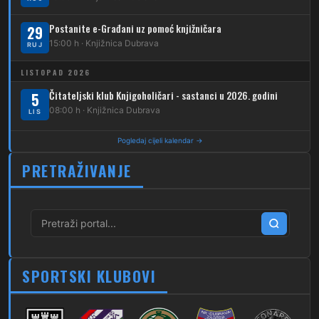
261
Dubec – Sesvete – Goranec
Postanite e-Građani uz pomoć knjižničara
262
29
Dubec – Sesvete – Planina Donja
15:00 h · Knjižnica Dubrava
RUJ
263
Dubec – Sesvete–Kašina – Pl.Gornja
LISTOPAD 2026
264
Dubec – Sesvete – Jesenovec
Čitateljski klub Knjigoholičari - sastanci u 2026. godini
5
08:00 h · Knjižnica Dubrava
LIS
267
Dubec – Markovo Polje
Pogledaj cijeli kalendar →
270
Dubec – Sesvete – Blaguša
PRETRAŽIVANJE
271
Dubec – Sesvete – Glavnica Donja
272
Dubec – Sesvete – Moravče
273
Dubec – Sesvete – Lužan
274
Dubec – Sesvete – Laktec
SPORTSKI KLUBOVI
279
Dubec – Novi Jelkovec