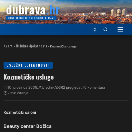
dubrava
.hr
SLUŽBENI PORTAL ZAGREBAČKE DUBRAVE
Kvart
Uslužne djelatnosti
»
»
Kozmetičke usluge
USLUŽNE DJELATNOSTI
Kozmetičke usluge
10. prosinca 2009.
Urednik
362 pregleda
0 komentara
2 min čitanja
Kozmetički saloni
Beauty centar Božica