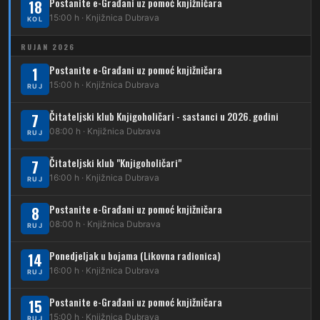
Postanite e-Građani uz pomoć knjižničara
Karta tramvajskih linija
18
15:00 h · Knjižnica Dubrava
KOL
214
Koledinečka – Resnički gaj
RUJAN 2026
223
Dubrava – Trnovčica – Dubec
Postanite e-Građani uz pomoć knjižničara
1
230
15:00 h · Knjižnica Dubrava
Dubrava – Granešinski Novaki
RUJ
232
Čitateljski klub Knjigoholičari - sastanci u 2026. godini
Dubrava – Jazbina
7
08:00 h · Knjižnica Dubrava
RUJ
269
Borongaj – Ses. Kraljevec
Čitateljski klub "Knjigoholičari"
7
DUBEC
16:00 h · Knjižnica Dubrava
RUJ
212
Dubec – Sesvete
Postanite e-Građani uz pomoć knjižničara
8
08:00 h · Knjižnica Dubrava
223
RUJ
Dubec – Trnovčica – Dubrava
Ponedjeljak u bojama (Likovna radionica)
14
224
Dubec – Novoselec
16:00 h · Knjižnica Dubrava
RUJ
231
Dubec – Borongaj
Postanite e-Građani uz pomoć knjižničara
15
15:00 h · Knjižnica Dubrava
RUJ