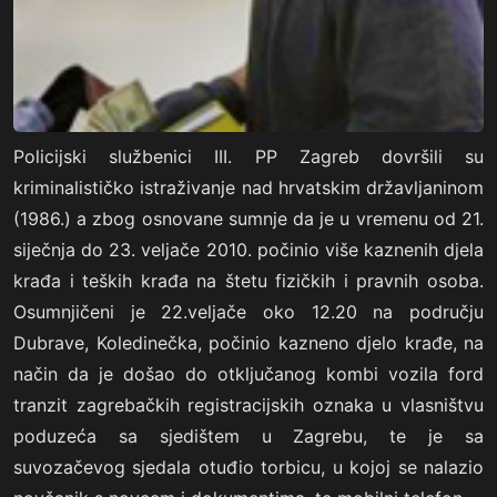
Policijski službenici III. PP Zagreb dovršili su
kriminalističko istraživanje nad hrvatskim državljaninom
(1986.) a zbog osnovane sumnje da je u vremenu od 21.
siječnja do 23. veljače 2010. počinio više kaznenih djela
krađa i teških krađa na štetu fizičkih i pravnih osoba.
Osumnjičeni je 22.veljače oko 12.20 na području
Dubrave, Koledinečka, počinio kazneno djelo krađe, na
način da je došao do otključanog kombi vozila ford
tranzit zagrebačkih registracijskih oznaka u vlasništvu
poduzeća sa sjedištem u Zagrebu, te je sa
suvozačevog sjedala otuđio torbicu, u kojoj se nalazio