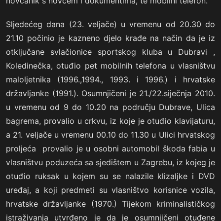
novčanik s novcem i dokumentima, te mobilni telefon.
Sljedećeg dana (23. veljače) u vremenu od 20.30 do
21.10 počinio je kazneno djelo krađe na način da je iz
otključane svlačionice sportskog kluba u Dubravi ,
Koledinečka, otuđio pet mobilnih telefona u vlasništvu
maloljetnika (1996.,1994., 1993. i 1996.) i hrvatske
državljanke (1991.). Osumnjičeni je 21./22.siječnja 2010.
u vremenu od 9 do 10.20 na području Dubrave, Ulica
bagrema, provalio u crkvu, iz koje je otuđio klavijaturu,
a 21. veljače u vremenu 00.10 do 11.30 u Ulici hrvatskog
proljeća provalio je u osobni automobil škoda fabia u
vlasništvu poduzeća sa sjedištem u Zagrebu, iz kojeg je
otuđio ruksak u kojem su se nalazile klizaljke i DVD
uređaj, a koji predmeti su vlasništvo korisnice vozila,
hrvatske državljanke (1970.) Tijekom kriminalističkog
istraživanja utvrđeno je da je osumnjičeni otuđene