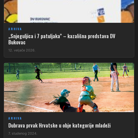
ARHIVA
„Snjeguljica i 7 patuljaka” – kazališna predstava DV
Bukovac
12. veljače 2026.
ARHIVA
Dubrava prvak Hrvatske u obje kategorije mladeži
7. studenog 2024.