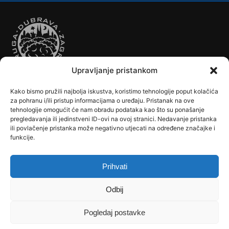
Upravljanje pristankom
Kako bismo pružili najbolja iskustva, koristimo tehnologije poput kolačića
Autobusi
Automobilizam
Biciklizam
Borilački Sportovi
za pohranu i/ili pristup informacijama o uređaju. Pristanak na ove
Cookie Policy (EU)
Crkve, samostani i župni uredi
Dječji vrtići
tehnologije omogućit će nam obradu podataka kao što su ponašanje
pregledavanja ili jedinstveni ID-ovi na ovoj stranici. Nedavanje pristanka
Drugi sportovi
Društva, klubovi, savezi, udruge
Dubrava u Srcu
ili povlačenje pristanka može negativno utjecati na određene značajke i
Edukacija
Galerije
Humanitarne i socijalne institucije
funkcije.
Javne Službe
Kalendar
Karta Kvarta
Kazalište
Knjižnica
Kontakt
Košarka
Nogomet
Osnovne škole
Ples
Povijest
Prihvati
Reciklažno dvorište - Zeleni otok
Rekreacija
Rukomet
Srednje škole
Stanovništvo
Tramvaji
Uprava
Odbij
Uvjeti korištenja
Vlakovi
Zemljopis
Pogledaj postavke
Copyright © 2026 dubrava.hr – sva prava pridržana | Theme by
Dubrava