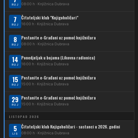
08:00 h · Knjižnica Dubrava
RUJ
269
Borongaj – Ses. Kraljevec
Čitateljski klub "Knjigoholičari"
7
DUBEC
16:00 h · Knjižnica Dubrava
RUJ
212
Dubec – Sesvete
Postanite e-Građani uz pomoć knjižničara
8
08:00 h · Knjižnica Dubrava
223
RUJ
Dubec – Trnovčica – Dubrava
Ponedjeljak u bojama (Likovna radionica)
14
224
Dubec – Novoselec
16:00 h · Knjižnica Dubrava
RUJ
231
Dubec – Borongaj
Postanite e-Građani uz pomoć knjižničara
15
261
15:00 h · Knjižnica Dubrava
RUJ
Dubec – Sesvete – Goranec
Postanite e-Građani uz pomoć knjižničara
262
29
Dubec – Sesvete – Planina Donja
15:00 h · Knjižnica Dubrava
RUJ
263
Dubec – Sesvete–Kašina – Pl.Gornja
LISTOPAD 2026
264
Dubec – Sesvete – Jesenovec
Čitateljski klub Knjigoholičari - sastanci u 2026. godini
5
08:00 h · Knjižnica Dubrava
LIS
267
Dubec – Markovo Polje