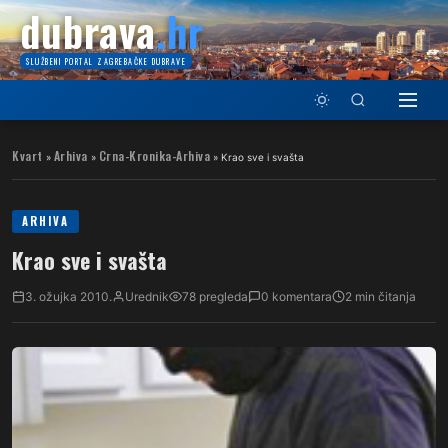
dubrava
.hr
SLUŽBENI PORTAL ZAGREBAČKE DUBRAVE
Kvart
Arhiva
Crna-Kronika-Arhiva
»
»
»
Krao sve i svašta
ARHIVA
Krao sve i svašta
3. ožujka 2010.
Urednik
78 pregleda
0 komentara
2 min čitanja