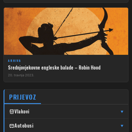
ARHIVA
Srednjovjekovne engleske balade – Robin Hood
20. travnja 2023.
PRIJEVOZ
Vlakovi
▼
↦
↦
Čulinec
Autobusi
Čulinec
Glavni Kolodvor
▼