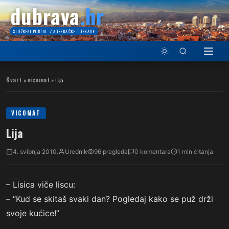
dubrava
.hr
SLUŽBENI PORTAL ZAGREBAČKE DUBRAVE
Kvart
vicomat
»
»
Lija
VICOMAT
Lija
4. svibnja 2010.
Urednik
96 pregleda
0 komentara
1 min čitanja
– Lisica viče liscu:
– “Kud se skitaš svaki dan? Pogledaj kako se puž drži
svoje kućice!”