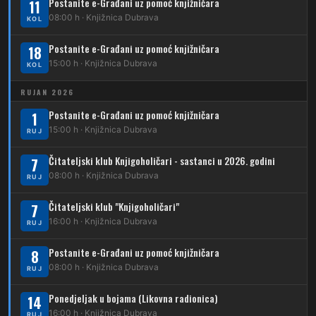
Postanite e-Građani uz pomoć knjižničara
11
210
Dubrava – Stud. grad – Klin
34
08:00 h · Knjižnica Dubrava
Dubec – Ljubljanica – Noćna linija
KOL
213
Dubrava – Jalševec
Postanite e-Građani uz pomoć knjižničara
Karta tramvajskih linija
18
15:00 h · Knjižnica Dubrava
KOL
214
Koledinečka – Resnički gaj
RUJAN 2026
223
Dubrava – Trnovčica – Dubec
Postanite e-Građani uz pomoć knjižničara
1
230
15:00 h · Knjižnica Dubrava
Dubrava – Granešinski Novaki
RUJ
232
Čitateljski klub Knjigoholičari - sastanci u 2026. godini
Dubrava – Jazbina
7
08:00 h · Knjižnica Dubrava
RUJ
269
Borongaj – Ses. Kraljevec
Čitateljski klub "Knjigoholičari"
7
DUBEC
16:00 h · Knjižnica Dubrava
RUJ
212
Dubec – Sesvete
Postanite e-Građani uz pomoć knjižničara
8
08:00 h · Knjižnica Dubrava
223
RUJ
Dubec – Trnovčica – Dubrava
Ponedjeljak u bojama (Likovna radionica)
14
224
Dubec – Novoselec
16:00 h · Knjižnica Dubrava
RUJ