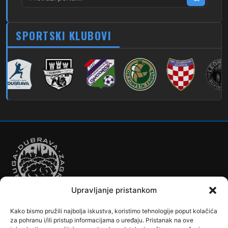
279
Dubec – Novi Jelkovec
SPORTSKI KLUBOVI
280
Dubec – Sesvete – Šimuncevec
212
Noćna – Dubec – Sesvete
Upravljanje pristankom
Kako bismo pružili najbolja iskustva, koristimo tehnologije poput kolačića
Autobusi
Automobilizam
Biciklizam
Borilački Sportovi
za pohranu i/ili pristup informacijama o uređaju. Pristanak na ove