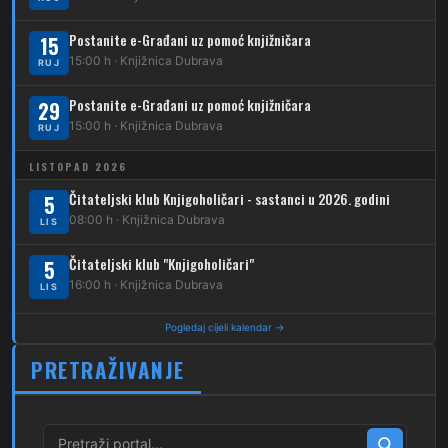
231
Dubec – Borongaj
Postanite e-Građani uz pomoć knjižničara
15
261
15:00 h · Knjižnica Dubrava
RUJ
Dubec – Sesvete – Goranec
Postanite e-Građani uz pomoć knjižničara
262
29
Dubec – Sesvete – Planina Donja
15:00 h · Knjižnica Dubrava
RUJ
263
Dubec – Sesvete–Kašina – Pl.Gornja
LISTOPAD 2026
264
Dubec – Sesvete – Jesenovec
Čitateljski klub Knjigoholičari - sastanci u 2026. godini
5
08:00 h · Knjižnica Dubrava
LIS
267
Dubec – Markovo Polje
Čitateljski klub "Knjigoholičari"
5
270
Dubec – Sesvete – Blaguša
16:00 h · Knjižnica Dubrava
LIS
271
Dubec – Sesvete – Glavnica Donja
Pogledaj cijeli kalendar →
272
Dubec – Sesvete – Moravče
PRETRAŽIVANJE
273
Dubec – Sesvete – Lužan
274
Dubec – Sesvete – Laktec