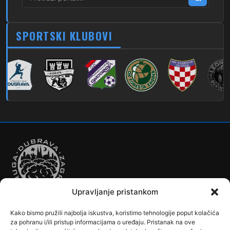
279
Dubec – Novi Jelkovec
SPORTSKI KLUBOVI
280
Dubec – Sesvete – Šimuncevec
212
Noćna – Dubec – Sesvete
Upravljanje pristankom
Kako bismo pružili najbolja iskustva, koristimo tehnologije poput kolačića
Autobusi
Automobilizam
Biciklizam
Borilački Sportovi
za pohranu i/ili pristup informacijama o uređaju. Pristanak na ove