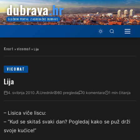
dubrava
.hr
SLUŽBENI PORTAL ZAGREBAČKE DUBRAVE
Kvart
vicomat
»
»
Lija
VICOMAT
Lija
4. svibnja 2010.
Urednik
80 pregleda
0 komentara
1 min čitanja
– Lisica viče liscu:
– “Kud se skitaš svaki dan? Pogledaj kako se puž drži
svoje kućice!”