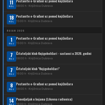
Postanite e-Građani uz pomoć knjižničara
11
210
Dubrava – Stud. grad – Klin
34
08:00 h · Knjižnica Dubrava
Dubec – Ljubljanica – Noćna linija
KOL
213
Dubrava – Jalševec
Postanite e-Građani uz pomoć knjižničara
Karta tramvajskih linija
18
15:00 h · Knjižnica Dubrava
KOL
214
Koledinečka – Resnički gaj
RUJAN 2026
223
Dubrava – Trnovčica – Dubec
Postanite e-Građani uz pomoć knjižničara
1
230
15:00 h · Knjižnica Dubrava
Dubrava – Granešinski Novaki
RUJ
232
Čitateljski klub Knjigoholičari - sastanci u 2026. godini
Dubrava – Jazbina
7
08:00 h · Knjižnica Dubrava
RUJ
269
Borongaj – Ses. Kraljevec
Čitateljski klub "Knjigoholičari"
7
DUBEC
16:00 h · Knjižnica Dubrava
RUJ
212
Dubec – Sesvete
Postanite e-Građani uz pomoć knjižničara
8
08:00 h · Knjižnica Dubrava
223
RUJ
Dubec – Trnovčica – Dubrava
Ponedjeljak u bojama (Likovna radionica)
14
224
Dubec – Novoselec
16:00 h · Knjižnica Dubrava
RUJ