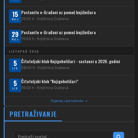
231
Dubec – Borongaj
Postanite e-Građani uz pomoć knjižničara
15
261
15:00 h · Knjižnica Dubrava
RUJ
Dubec – Sesvete – Goranec
Postanite e-Građani uz pomoć knjižničara
262
29
Dubec – Sesvete – Planina Donja
15:00 h · Knjižnica Dubrava
RUJ
263
Dubec – Sesvete–Kašina – Pl.Gornja
LISTOPAD 2026
264
Dubec – Sesvete – Jesenovec
Čitateljski klub Knjigoholičari - sastanci u 2026. godini
5
08:00 h · Knjižnica Dubrava
LIS
267
Dubec – Markovo Polje
Čitateljski klub "Knjigoholičari"
5
270
Dubec – Sesvete – Blaguša
16:00 h · Knjižnica Dubrava
LIS
271
Dubec – Sesvete – Glavnica Donja
Pogledaj cijeli kalendar →
272
Dubec – Sesvete – Moravče
PRETRAŽIVANJE
273
Dubec – Sesvete – Lužan
274
Dubec – Sesvete – Laktec