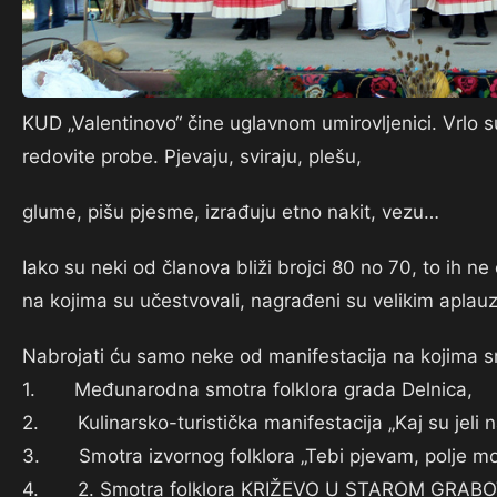
KUD „Valentinovo“ čine uglavnom umirovljenici. Vrlo s
redovite probe. Pjevaju, sviraju, plešu,
glume, pišu pjesme, izrađuju etno nakit, vezu…
Iako su neki od članova bliži brojci 80 no 70, to ih
na kojima su učestvovali, nagrađeni su velikim aplau
Nabrojati ću samo neke od manifestacija na kojima s
1. Međunarodna smotra folklora grada Delnica,
2. Kulinarsko-turistička manifestacija „Kaj su jeli n
3. Smotra izvornog folklora „Tebi pjevam, polje moj
4. 2. Smotra folklora KRIŽEVO U STAROM GRAB