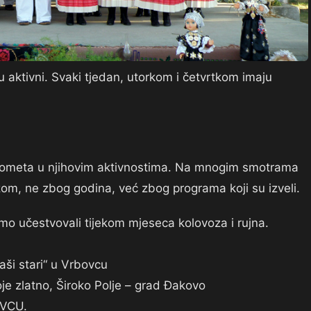
u aktivni. Svaki tjedan, utorkom i četvrtkom imaju
 ne ometa u njihovim aktivnostima. Na mnogim smotrama
zom, ne zbog godina, već zbog programa koji su izveli.
mo učestvovali tijekom mjeseca kolovoza i rujna.
aši stari“ u Vrbovcu
e zlatno, Široko Polje – grad Đakovo
OVCU.