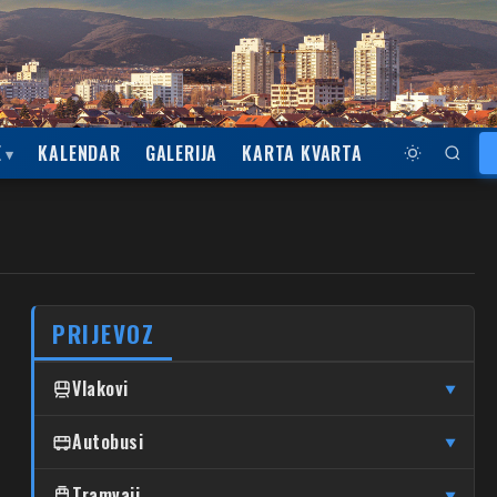
E
KALENDAR
GALERIJA
KARTA KVARTA
PRIJEVOZ
Vlakovi
▼
↦
↦
Čulinec
Autobusi
Čulinec
Glavni Kolodvor
▼
↦
↦
Trnava
Trnava
Glavni Kolodvor
DUBRAVA
Tramvaji
▼