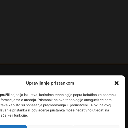
Upravljanje pristankom
ružili najbolja iskustva, koristimo tehnologije poput kolačića za pohranu
p informacijama o uređaju. Pristanak na ove tehnologije omogućit će nam
aka kao što su ponašanje pregledavanja ili jedinstveni ID-ovi na ovoj
davanje pristanka ili povlačenje pristanka može negativno utjecati na
ačajke i funkcije.
štva, klubovi, savezi, udruge
Dubrava u Srcu
Edukacija
Galerije
le
Ples
Povijest
Reciklažno dvorište - Zeleni otok
Rekreacija