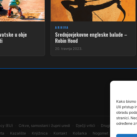
ARHIVA
vatske u obje
Srednjovjekovne engleske balade –
ži
Robin Hood
20. travnja 2023.
Kako bismo p
i/ili pristu
obradu podat
stranici. Ne
određene zn
icy (EU)
Crkve, samostani i župni uredi
Dječji vrtići
Drugi sportovi
Dru
rta
Kazalište
Knjižnica
Kontakt
Košarka
Nogomet
Osnovne ško