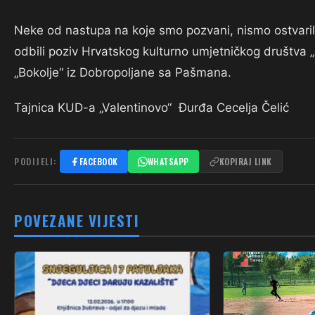
Neke od nastupa na koje smo pozvani, nismo ostvaril
odbili poziv Hrvatskog kulturno umjetničkog društva „
„Bokolje“ iz Dobropoljane sa Pašmana.
Tajnica KUD-a „Valentinovo“ Đurđa Cecelja Čelić
PODIJELI:
FACEBOOK
WHATSAPP
KOPIRAJ LINK
POVEZANE VIJESTI