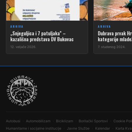
ARHIVA
ARHIVA
„Snjeguljica i 7 patuljaka” –
Dubrava prvak Hr
kazališna predstava DV Bukovac
kategorije mlade
12. veljače 2026.
7. studenog 2024.
Autobusi
Automobilizam
Biciklizam
Borilački Sportovi
Cookie Pol
Humanitarne i socijalne institucije
Javne Službe
Kalendar
Karta Kva