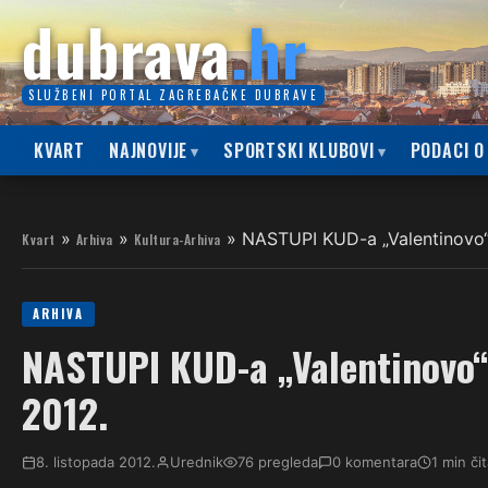
dubrava
.hr
SLUŽBENI PORTAL ZAGREBAČKE DUBRAVE
KVART
NAJNOVIJE
SPORTSKI KLUBOVI
PODACI O
»
»
»
NASTUPI KUD-a „Valentinovo“ 
Kvart
Arhiva
Kultura-Arhiva
ARHIVA
NASTUPI KUD-a „Valentinovo“ 
2012.
8. listopada 2012.
Urednik
76 pregleda
0 komentara
1 min či