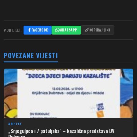
PODIJELI:
FACEBOOK
WHATSAPP
KOPIRAJ LINK
POVEZANE VIJESTI
ARHIVA
„Snjeguljica i 7 patuljaka” – kazališna predstava DV