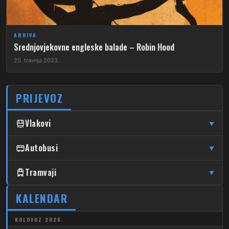
ARHIVA
Srednjovjekovne engleske balade – Robin Hood
20. travnja 2023.
PRIJEVOZ
Vlakovi
▼
↦
↦
Čulinec
Autobusi
Čulinec
Glavni Kolodvor
▼
↦
↦
Trnava
Trnava
Glavni Kolodvor
DUBRAVA
Tramvaji
▼
205
↦
↦
Dubrava – Markuševec – Bidrovec
Čulinec
Čulinec
Sesvete
4
KALENDAR
Dubec – Savski Most
206
Dubrava – Miroševec
↦
↦
Trnava
Trnava
Sesvete
7
Dubrava – Savski Most
KOLOVOZ 2026