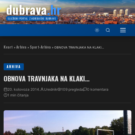
dubrava
.hr
SLUŽBENI PORTAL ZAGREBAČKE DUBRAVE
Kvart
Arhiva
Sport-Arhiva
»
»
»
OBNOVA TRAVNJAKA NA KLAKI…
ARHIVA
OBNOVA TRAVNJAKA NA KLAKI…
20. kolovoza 2014.
Urednik
109 pregleda
0 komentara
1 min čitanja