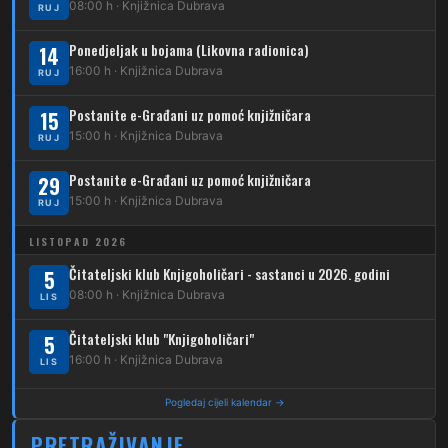
08:00 h · Knjižnica Dubrava
223
RUJ
Dubec – Trnovčica – Dubrava
Ponedjeljak u bojama (Likovna radionica)
14
224
Dubec – Novoselec
16:00 h · Knjižnica Dubrava
RUJ
231
Dubec – Borongaj
Postanite e-Građani uz pomoć knjižničara
15
261
15:00 h · Knjižnica Dubrava
RUJ
Dubec – Sesvete – Goranec
Postanite e-Građani uz pomoć knjižničara
262
29
Dubec – Sesvete – Planina Donja
15:00 h · Knjižnica Dubrava
RUJ
263
Dubec – Sesvete–Kašina – Pl.Gornja
LISTOPAD 2026
264
Dubec – Sesvete – Jesenovec
Čitateljski klub Knjigoholičari - sastanci u 2026. godini
5
08:00 h · Knjižnica Dubrava
LIS
267
Dubec – Markovo Polje
Čitateljski klub "Knjigoholičari"
5
270
Dubec – Sesvete – Blaguša
16:00 h · Knjižnica Dubrava
LIS
271
Dubec – Sesvete – Glavnica Donja
Pogledaj cijeli kalendar →
272
Dubec – Sesvete – Moravče
PRETRAŽIVANJE