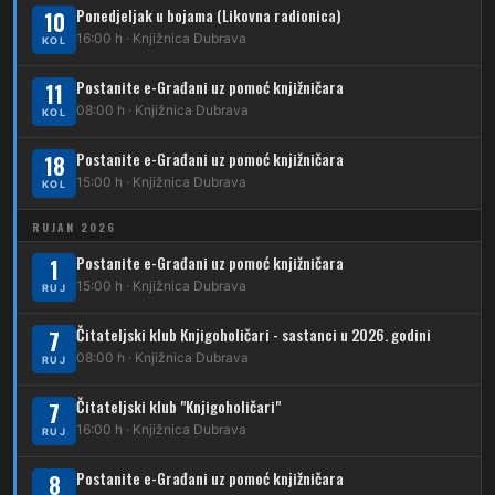
208
Dubrava – Vidovec
Ponedjeljak u bojama (Likovna radionica)
11
10
Kliknite stanicu za prikaz voznog reda
Dubec – Črnomerec
16:00 h · Knjižnica Dubrava
KOL
209
Dubrava – Čučerje – G. Čučerje
12
Dubrava – Ljubljanica
Postanite e-Građani uz pomoć knjižničara
11
210
Dubrava – Stud. grad – Klin
34
08:00 h · Knjižnica Dubrava
Dubec – Ljubljanica – Noćna linija
KOL
213
Dubrava – Jalševec
Postanite e-Građani uz pomoć knjižničara
Karta tramvajskih linija
18
15:00 h · Knjižnica Dubrava
KOL
214
Koledinečka – Resnički gaj
RUJAN 2026
223
Dubrava – Trnovčica – Dubec
Postanite e-Građani uz pomoć knjižničara
1
230
15:00 h · Knjižnica Dubrava
Dubrava – Granešinski Novaki
RUJ
232
Čitateljski klub Knjigoholičari - sastanci u 2026. godini
Dubrava – Jazbina
7
08:00 h · Knjižnica Dubrava
RUJ
269
Borongaj – Ses. Kraljevec
Čitateljski klub "Knjigoholičari"
7
DUBEC
16:00 h · Knjižnica Dubrava
RUJ
212
Dubec – Sesvete
Postanite e-Građani uz pomoć knjižničara
8