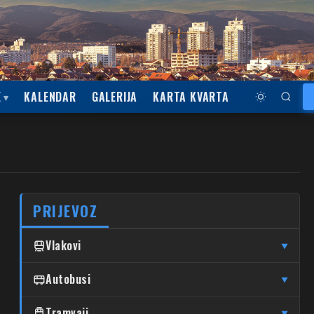
E
KALENDAR
GALERIJA
KARTA KVARTA
PRIJEVOZ
Vlakovi
▼
↦
↦
Čulinec
Autobusi
Čulinec
Glavni Kolodvor
▼
↦
↦
Trnava
Trnava
Glavni Kolodvor
DUBRAVA
Tramvaji
▼