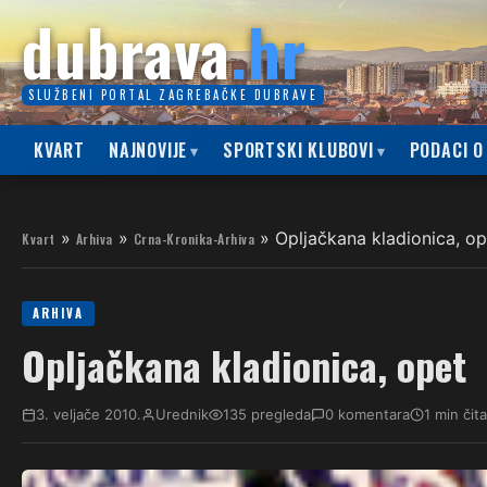
dubrava
.hr
SLUŽBENI PORTAL ZAGREBAČKE DUBRAVE
KVART
NAJNOVIJE
SPORTSKI KLUBOVI
PODACI O
»
»
»
Opljačkana kladionica, op
Kvart
Arhiva
Crna-Kronika-Arhiva
ARHIVA
Opljačkana kladionica, opet
3. veljače 2010.
Urednik
135 pregleda
0 komentara
1 min čit