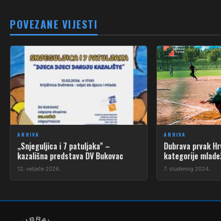
POVEZANE VIJESTI
ARHIVA
ARHIVA
„Snjeguljica i 7 patuljaka” –
Dubrava prvak Hr
kazališna predstava DV Bukovac
kategorije mlade
12. veljače 2026.
7. studenog 2024.