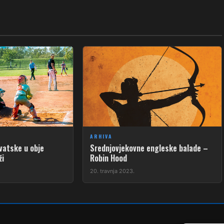
ARHIVA
vatske u obje
Srednjovjekovne engleske balade –
ži
Robin Hood
20. travnja 2023.