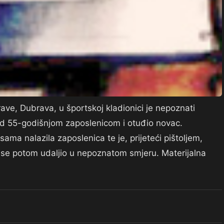
rave, Dubrava, u športskoj kladionici je nepoznati
o nad 55-godišnjom zaposlenicom i otuđio novac.
sama nalazila zaposlenica te je, prijeteći pištoljem,
on se potom udaljio u nepoznatom smjeru. Materijalna