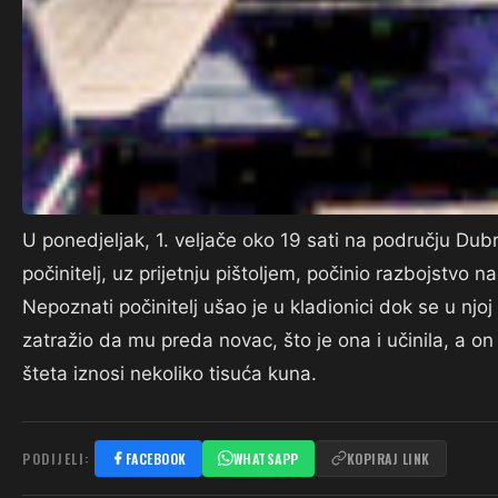
U ponedjeljak, 1. veljače oko 19 sati na području Dub
počinitelj, uz prijetnju pištoljem, počinio razbojstv
Nepoznati počinitelj ušao je u kladionici dok se u njoj 
zatražio da mu preda novac, što je ona i učinila, a 
šteta iznosi nekoliko tisuća kuna.
PODIJELI:
FACEBOOK
WHATSAPP
KOPIRAJ LINK