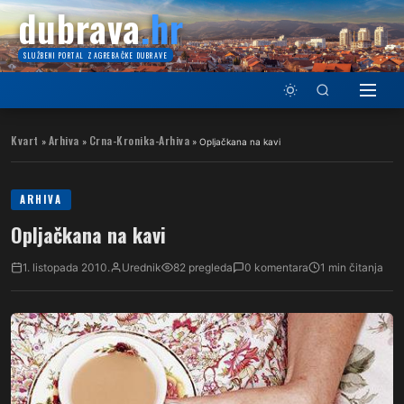
dubrava
.hr
SLUŽBENI PORTAL ZAGREBAČKE DUBRAVE
Kvart
Arhiva
Crna-Kronika-Arhiva
»
»
»
Opljačkana na kavi
ARHIVA
Opljačkana na kavi
1. listopada 2010.
Urednik
82 pregleda
0 komentara
1 min čitanja