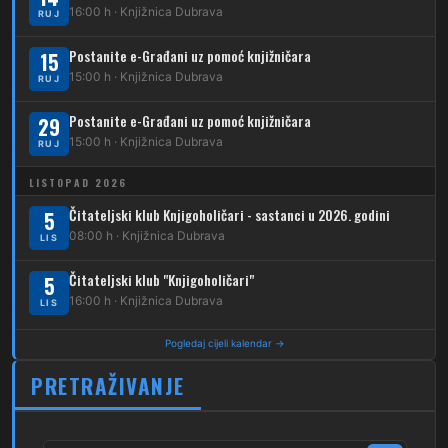
16:00 h · Knjižnica Dubrava
RUJ
231
Dubec – Borongaj
Postanite e-Građani uz pomoć knjižničara
15
261
15:00 h · Knjižnica Dubrava
RUJ
Dubec – Sesvete – Goranec
Postanite e-Građani uz pomoć knjižničara
262
29
Dubec – Sesvete – Planina Donja
15:00 h · Knjižnica Dubrava
RUJ
263
Dubec – Sesvete–Kašina – Pl.Gornja
LISTOPAD 2026
264
Dubec – Sesvete – Jesenovec
Čitateljski klub Knjigoholičari - sastanci u 2026. godini
5
08:00 h · Knjižnica Dubrava
LIS
267
Dubec – Markovo Polje
Čitateljski klub "Knjigoholičari"
5
270
Dubec – Sesvete – Blaguša
16:00 h · Knjižnica Dubrava
LIS
271
Dubec – Sesvete – Glavnica Donja
Pogledaj cijeli kalendar →
272
Dubec – Sesvete – Moravče
PRETRAŽIVANJE
273
Dubec – Sesvete – Lužan