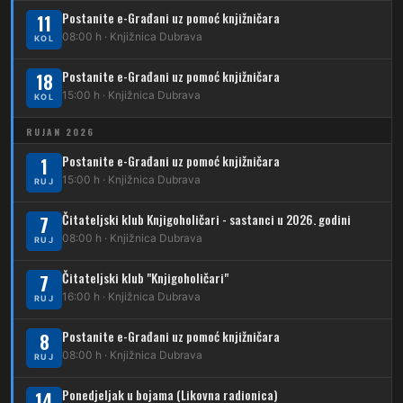
12
Dubrava – Ljubljanica
Postanite e-Građani uz pomoć knjižničara
11
210
Dubrava – Stud. grad – Klin
34
08:00 h · Knjižnica Dubrava
Dubec – Ljubljanica – Noćna linija
KOL
213
Dubrava – Jalševec
Postanite e-Građani uz pomoć knjižničara
Karta tramvajskih linija
18
15:00 h · Knjižnica Dubrava
KOL
214
Koledinečka – Resnički gaj
RUJAN 2026
223
Dubrava – Trnovčica – Dubec
Postanite e-Građani uz pomoć knjižničara
1
230
15:00 h · Knjižnica Dubrava
Dubrava – Granešinski Novaki
RUJ
232
Čitateljski klub Knjigoholičari - sastanci u 2026. godini
Dubrava – Jazbina
7
08:00 h · Knjižnica Dubrava
RUJ
269
Borongaj – Ses. Kraljevec
Čitateljski klub "Knjigoholičari"
7
DUBEC
16:00 h · Knjižnica Dubrava
RUJ
212
Dubec – Sesvete
Postanite e-Građani uz pomoć knjižničara
8
08:00 h · Knjižnica Dubrava
223
RUJ
Dubec – Trnovčica – Dubrava
Ponedjeljak u bojama (Likovna radionica)
14
224
Dubec – Novoselec