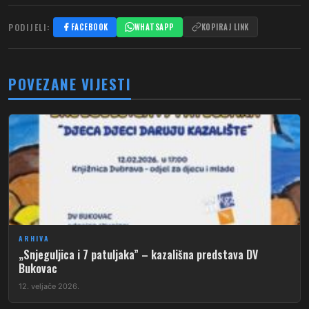
PODIJELI:
FACEBOOK
WHATSAPP
KOPIRAJ LINK
POVEZANE VIJESTI
ARHIVA
„Snjeguljica i 7 patuljaka” – kazališna predstava DV
Bukovac
12. veljače 2026.