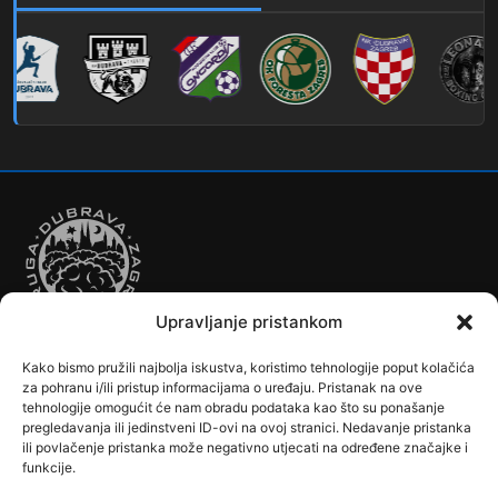
212
Noćna – Dubec – Sesvete
Upravljanje pristankom
Kako bismo pružili najbolja iskustva, koristimo tehnologije poput kolačića
Autobusi
Automobilizam
Biciklizam
Borilački Sportovi
za pohranu i/ili pristup informacijama o uređaju. Pristanak na ove
Cookie Policy (EU)
Crkve, samostani i župni uredi
Dječji vrtići
tehnologije omogućit će nam obradu podataka kao što su ponašanje
pregledavanja ili jedinstveni ID-ovi na ovoj stranici. Nedavanje pristanka
Drugi sportovi
Društva, klubovi, savezi, udruge
Dubrava u Srcu
ili povlačenje pristanka može negativno utjecati na određene značajke i
Edukacija
Galerije
Humanitarne i socijalne institucije
funkcije.
Javne Službe
Kalendar
Karta Kvarta
Kazalište
Knjižnica