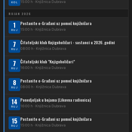
15:00 h · Knjižnica Dubrava
KOL
214
Koledinečka – Resnički gaj
RUJAN 2026
223
Dubrava – Trnovčica – Dubec
Postanite e-Građani uz pomoć knjižničara
1
230
15:00 h · Knjižnica Dubrava
Dubrava – Granešinski Novaki
RUJ
232
Čitateljski klub Knjigoholičari - sastanci u 2026. godini
Dubrava – Jazbina
7
08:00 h · Knjižnica Dubrava
RUJ
269
Borongaj – Ses. Kraljevec
Čitateljski klub "Knjigoholičari"
7
DUBEC
16:00 h · Knjižnica Dubrava
RUJ
212
Dubec – Sesvete
Postanite e-Građani uz pomoć knjižničara
8
08:00 h · Knjižnica Dubrava
223
RUJ
Dubec – Trnovčica – Dubrava
Ponedjeljak u bojama (Likovna radionica)
14
224
Dubec – Novoselec
16:00 h · Knjižnica Dubrava
RUJ
231
Dubec – Borongaj
Postanite e-Građani uz pomoć knjižničara
15
261
15:00 h · Knjižnica Dubrava
RUJ
Dubec – Sesvete – Goranec