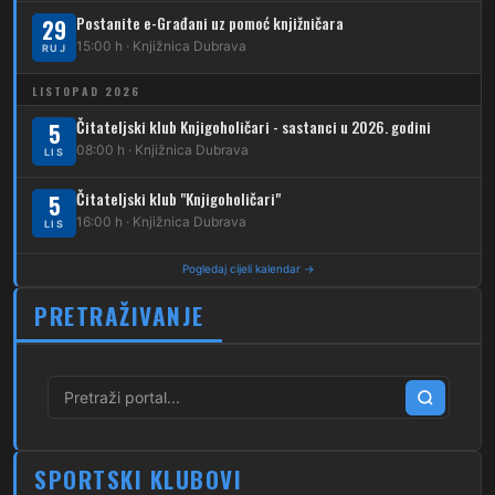
Postanite e-Građani uz pomoć knjižničara
262
29
Dubec – Sesvete – Planina Donja
15:00 h · Knjižnica Dubrava
RUJ
263
Dubec – Sesvete–Kašina – Pl.Gornja
LISTOPAD 2026
264
Dubec – Sesvete – Jesenovec
Čitateljski klub Knjigoholičari - sastanci u 2026. godini
5
08:00 h · Knjižnica Dubrava
LIS
267
Dubec – Markovo Polje
Čitateljski klub "Knjigoholičari"
5
270
Dubec – Sesvete – Blaguša
16:00 h · Knjižnica Dubrava
LIS
271
Dubec – Sesvete – Glavnica Donja
Pogledaj cijeli kalendar →
272
Dubec – Sesvete – Moravče
PRETRAŽIVANJE
273
Dubec – Sesvete – Lužan
274
Dubec – Sesvete – Laktec
279
Dubec – Novi Jelkovec
SPORTSKI KLUBOVI
280
Dubec – Sesvete – Šimuncevec