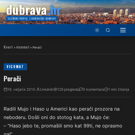
dubrava
.hr
SLUŽBENI PORTAL ZAGREBAČKE DUBRAVE
Kvart
vicomat
»
»
Perači
VICOMAT
Perači
16. veljače 2010.
Urednik
129 pregleda
0 komentara
1 min čitanja
Radili Mujo i Haso u Americi kao perači prozora na
neboderu. Došli oni do stotog kata, a Mujo će:
– “Haso jebo te, promašili smo kat 99ti, ne oprasmo
ga!”