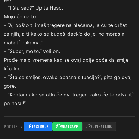
– “I šta sad?” Upita Haso.
Mujo će na to:
– “Aj pošto ti imaš tregere na hlačama, ja ću te držat`
za njih, a ti kako se budeš klack’o dolje, ne moraš ni
mahat` rukama.”
– “Super, može.” veli on.
Prođe malo vremena kad se ovaj dolje poče da smije
k`o lud.
– “Šta se smijes, ovako opasna situacija?”, pita ga ovaj
gore.
– “Kontam ako se otkače ovi tregeri kako će te odvalit`
po nosu!”
PODIJELI:
FACEBOOK
WHATSAPP
KOPIRAJ LINK