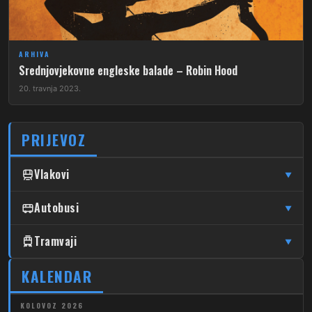
ARHIVA
Srednjovjekovne engleske balade – Robin Hood
20. travnja 2023.
PRIJEVOZ
Vlakovi
▼
↦
↦
Čulinec
Autobusi
Čulinec
Glavni Kolodvor
▼
↦
↦
Trnava
Trnava
Glavni Kolodvor
DUBRAVA
Tramvaji
▼
205
↦
↦
Dubrava – Markuševec – Bidrovec
Čulinec
Čulinec
Sesvete
4
KALENDAR
Dubec – Savski Most
206
Dubrava – Miroševec
↦
↦
Trnava
Trnava
Sesvete
7
Dubrava – Savski Most
KOLOVOZ 2026