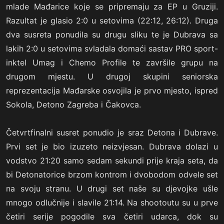
mlade Mađarice koje se pripremaju za EP u Gruziji.
Razultat je glasio 2:0 u setovima (22:12, 26:12). Druga
dva susreta ponudila su drugu sliku te je Dubrava sa
lakih 2:0 u setovima svladala domaći sastav PRO sport-
inktel Umag i Chemo Profile te završile grupu na
drugom mjestu. U drugoj skupini seniorska
reprezentacija Mađarske osvojila je prvo mjesto, ispred
Sokola, Detono Zagreba i Čakovca.
Četvrtfinalni susret ponudio je sraz Detona i Dubrave.
Prvi set je bio izuzeto neizvjesan. Dubrava dolazi u
vodstvo 21:20 samo sedam sekundi prije kraja seta, da
bi Detonatorice brzom kontrom i dvobodom odvele set
na svoju stranu. U drugi set naše su djevojke ušle
mnogo odlučnije i slavile 21:14. Na shootoutu su u prve
četiri serije pogodile sva četiri udarca, dok su