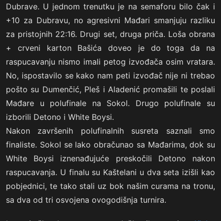
Dubrave. U jednom trenutku je na semaforu bilo čak i
+10 za Dubravu, no agresivni Mađari smanjuju razliku
za pristojnih 22:16. Drugi set, druga priča. Loša obrana
+ crveni karton Bašića doveo je do toga da na
raspucavanju nismo imali petog izvođača osim vratara.
No, ispostavilo se kako nam peti izvođač nije ni trebao
pošto su Dumenčić, Pleš i Aladenić promašili te poslali
Mađare u polufinale na Sokol. Drugo polufinale su
izborili Detono i White Boysi.
Nakon završenih polufinalnih susreta saznali smo
finaliste. Sokol se lako obračunao sa Mađarima, dok su
White Boysi iznenađujuće preskočili Detono nakon
raspucavanja. U finalu su Kaštelani u dva seta izišli kao
pobjednici, te tako stali uz bok našim curama na tronu,
sa dva od tri osvojena ovogodišnja turnira.