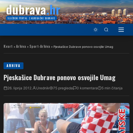
dubrava
.hr
SLUŽBENI PORTAL ZAGREBAČKE DUBRAVE
Kvart
Arhiva
Sport-Arhiva
»
»
»
Pjeskašice Dubrave ponovo osvojile Umag
ARHIVA
Pjeskašice Dubrave ponovo osvojile Umag
26. lipnja 2012.
Urednik
75 pregleda
0 komentara
5 min čitanja