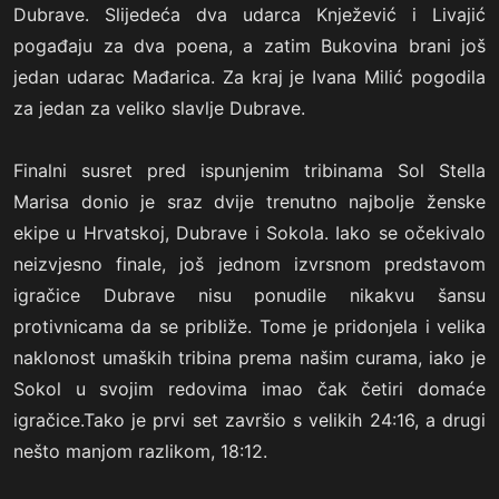
Dubrave. Slijedeća dva udarca Knježević i Livajić
pogađaju za dva poena, a zatim Bukovina brani još
jedan udarac Mađarica. Za kraj je Ivana Milić pogodila
za jedan za veliko slavlje Dubrave.
Finalni susret pred ispunjenim tribinama Sol Stella
Marisa donio je sraz dvije trenutno najbolje ženske
ekipe u Hrvatskoj, Dubrave i Sokola. Iako se očekivalo
neizvjesno finale, još jednom izvrsnom predstavom
igračice Dubrave nisu ponudile nikakvu šansu
protivnicama da se približe. Tome je pridonjela i velika
naklonost umaških tribina prema našim curama, iako je
Sokol u svojim redovima imao čak četiri domaće
igračice.Tako je prvi set završio s velikih 24:16, a drugi
nešto manjom razlikom, 18:12.