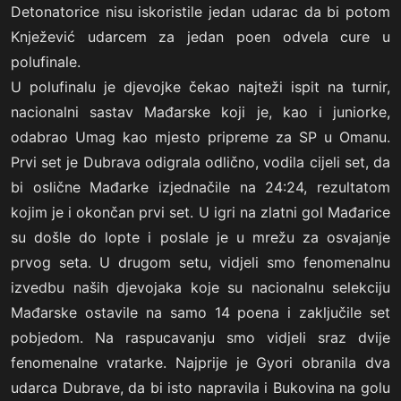
Detonatorice nisu iskoristile jedan udarac da bi potom
Knježević udarcem za jedan poen odvela cure u
polufinale.
U polufinalu je djevojke čekao najteži ispit na turnir,
nacionalni sastav Mađarske koji je, kao i juniorke,
odabrao Umag kao mjesto pripreme za SP u Omanu.
Prvi set je Dubrava odigrala odlično, vodila cijeli set, da
bi oslične Mađarke izjednačile na 24:24, rezultatom
kojim je i okončan prvi set. U igri na zlatni gol Mađarice
su došle do lopte i poslale je u mrežu za osvajanje
prvog seta. U drugom setu, vidjeli smo fenomenalnu
izvedbu naših djevojaka koje su nacionalnu selekciju
Mađarske ostavile na samo 14 poena i zaključile set
pobjedom. Na raspucavanju smo vidjeli sraz dvije
fenomenalne vratarke. Najprije je Gyori obranila dva
udarca Dubrave, da bi isto napravila i Bukovina na golu