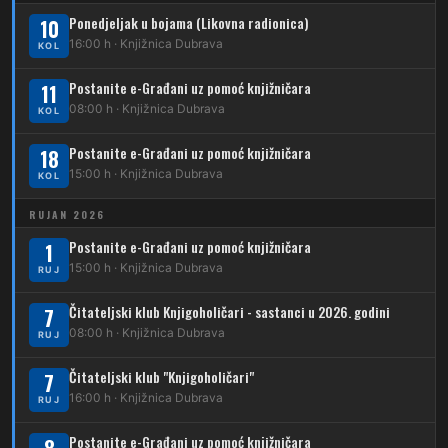
208
Dubrava – Vidovec
Ponedjeljak u bojama (Likovna radionica)
11
10
Kliknite stanicu za prikaz voznog reda
Dubec – Črnomerec
16:00 h · Knjižnica Dubrava
KOL
209
Dubrava – Čučerje – G. Čučerje
12
Dubrava – Ljubljanica
Postanite e-Građani uz pomoć knjižničara
11
210
Dubrava – Stud. grad – Klin
34
08:00 h · Knjižnica Dubrava
Dubec – Ljubljanica – Noćna linija
KOL
213
Dubrava – Jalševec
Postanite e-Građani uz pomoć knjižničara
Karta tramvajskih linija
18
15:00 h · Knjižnica Dubrava
KOL
214
Koledinečka – Resnički gaj
RUJAN 2026
223
Dubrava – Trnovčica – Dubec
Postanite e-Građani uz pomoć knjižničara
1
230
15:00 h · Knjižnica Dubrava
Dubrava – Granešinski Novaki
RUJ
232
Čitateljski klub Knjigoholičari - sastanci u 2026. godini
Dubrava – Jazbina
7
08:00 h · Knjižnica Dubrava
RUJ
269
Borongaj – Ses. Kraljevec
Čitateljski klub "Knjigoholičari"
7
DUBEC
16:00 h · Knjižnica Dubrava
RUJ
212
Dubec – Sesvete
Postanite e-Građani uz pomoć knjižničara