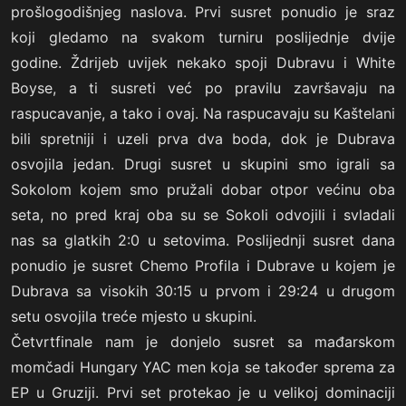
prošlogodišnjeg naslova. Prvi susret ponudio je sraz
koji gledamo na svakom turniru poslijednje dvije
godine. Ždrijeb uvijek nekako spoji Dubravu i White
Boyse, a ti susreti već po pravilu završavaju na
raspucavanje, a tako i ovaj. Na raspucavaju su Kaštelani
bili spretniji i uzeli prva dva boda, dok je Dubrava
osvojila jedan. Drugi susret u skupini smo igrali sa
Sokolom kojem smo pružali dobar otpor većinu oba
seta, no pred kraj oba su se Sokoli odvojili i svladali
nas sa glatkih 2:0 u setovima. Poslijednji susret dana
ponudio je susret Chemo Profila i Dubrave u kojem je
Dubrava sa visokih 30:15 u prvom i 29:24 u drugom
setu osvojila treće mjesto u skupini.
Četvrtfinale nam je donjelo susret sa mađarskom
momčadi Hungary YAC men koja se također sprema za
EP u Gruziji. Prvi set protekao je u velikoj dominaciji