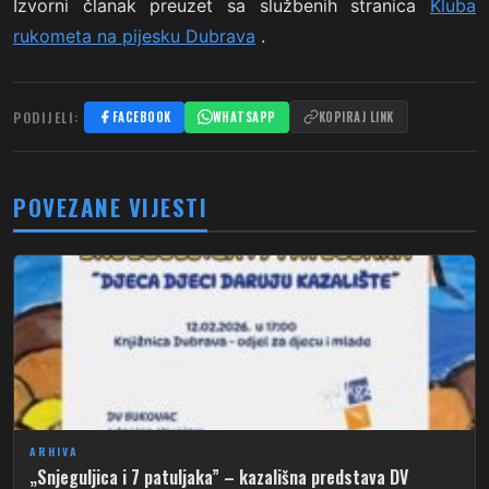
Izvorni članak preuzet sa službenih stranica
Kluba
rukometa na pijesku Dubrava
.
PODIJELI:
FACEBOOK
WHATSAPP
KOPIRAJ LINK
POVEZANE VIJESTI
ARHIVA
„Snjeguljica i 7 patuljaka” – kazališna predstava DV