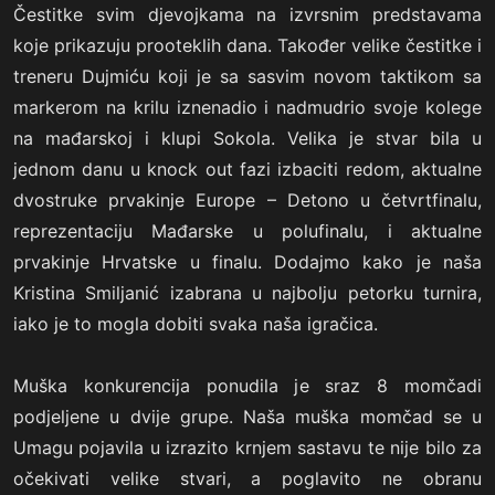
Čestitke svim djevojkama na izvrsnim predstavama
koje prikazuju prooteklih dana. Također velike čestitke i
treneru Dujmiću koji je sa sasvim novom taktikom sa
markerom na krilu iznenadio i nadmudrio svoje kolege
na mađarskoj i klupi Sokola. Velika je stvar bila u
jednom danu u knock out fazi izbaciti redom, aktualne
dvostruke prvakinje Europe – Detono u četvrtfinalu,
reprezentaciju Mađarske u polufinalu, i aktualne
prvakinje Hrvatske u finalu. Dodajmo kako je naša
Kristina Smiljanić izabrana u najbolju petorku turnira,
iako je to mogla dobiti svaka naša igračica.
Muška konkurencija ponudila je sraz 8 momčadi
podjeljene u dvije grupe. Naša muška momčad se u
Umagu pojavila u izrazito krnjem sastavu te nije bilo za
očekivati velike stvari, a poglavito ne obranu