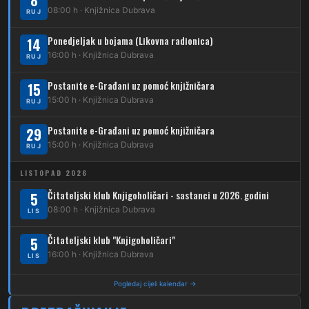
8
08:00 h · Knjižnica Dubrava
223
RUJ
Dubec – Trnovčica – Dubrava
Ponedjeljak u bojama (Likovna radionica)
14
224
Dubec – Novoselec
16:00 h · Knjižnica Dubrava
RUJ
231
Dubec – Borongaj
Postanite e-Građani uz pomoć knjižničara
15
261
15:00 h · Knjižnica Dubrava
RUJ
Dubec – Sesvete – Goranec
Postanite e-Građani uz pomoć knjižničara
262
29
Dubec – Sesvete – Planina Donja
15:00 h · Knjižnica Dubrava
RUJ
263
Dubec – Sesvete–Kašina – Pl.Gornja
LISTOPAD 2026
264
Dubec – Sesvete – Jesenovec
Čitateljski klub Knjigoholičari - sastanci u 2026. godini
5
08:00 h · Knjižnica Dubrava
LIS
267
Dubec – Markovo Polje
Čitateljski klub "Knjigoholičari"
5
270
Dubec – Sesvete – Blaguša
16:00 h · Knjižnica Dubrava
LIS
271
Dubec – Sesvete – Glavnica Donja
Pogledaj cijeli kalendar →
272
Dubec – Sesvete – Moravče