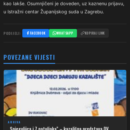
kao lakše. Osumnjičeni je doveden, uz kaznenu prijavu,
u Istražni centar Županijskog suda u Zagrebu.
PODIJELI:
FACEBOOK
WHATSAPP
KOPIRAJ LINK
POVEZANE VIJESTI
ARHIVA
„Snjeguljica i 7 patuljaka” – kazališna predstava DV