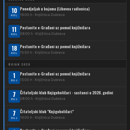
208
Dubrava – Vidovec
Ponedjeljak u bojama (Likovna radionica)
11
10
Kliknite stanicu za prikaz voznog reda
Dubec – Črnomerec
16:00 h · Knjižnica Dubrava
KOL
209
Dubrava – Čučerje – G. Čučerje
12
Dubrava – Ljubljanica
Postanite e-Građani uz pomoć knjižničara
11
210
Dubrava – Stud. grad – Klin
34
08:00 h · Knjižnica Dubrava
Dubec – Ljubljanica – Noćna linija
KOL
213
Dubrava – Jalševec
Postanite e-Građani uz pomoć knjižničara
Karta tramvajskih linija
18
15:00 h · Knjižnica Dubrava
KOL
214
Koledinečka – Resnički gaj
RUJAN 2026
223
Dubrava – Trnovčica – Dubec
Postanite e-Građani uz pomoć knjižničara
1
230
15:00 h · Knjižnica Dubrava
Dubrava – Granešinski Novaki
RUJ
232
Čitateljski klub Knjigoholičari - sastanci u 2026. godini
Dubrava – Jazbina
7
08:00 h · Knjižnica Dubrava
RUJ
269
Borongaj – Ses. Kraljevec
Čitateljski klub "Knjigoholičari"
7
DUBEC
16:00 h · Knjižnica Dubrava
RUJ
212
Dubec – Sesvete