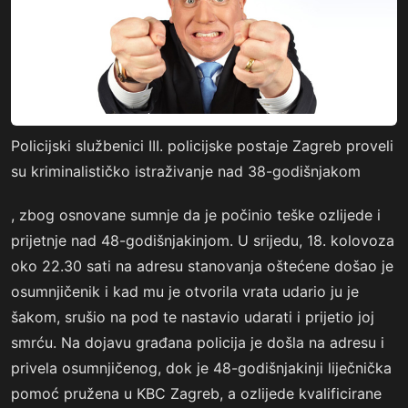
Policijski službenici III. policijske postaje Zagreb proveli
su kriminalističko istraživanje nad 38-godišnjakom
, zbog osnovane sumnje da je počinio teške ozlijede i
prijetnje nad 48-godišnjakinjom. U srijedu, 18. kolovoza
oko 22.30 sati na adresu stanovanja oštećene došao je
osumnjičenik i kad mu je otvorila vrata udario ju je
šakom, srušio na pod te nastavio udarati i prijetio joj
smrću. Na dojavu građana policija je došla na adresu i
privela osumnjičenog, dok je 48-godišnjakinji liječnička
pomoć pružena u KBC Zagreb, a ozlijede kvalificirane