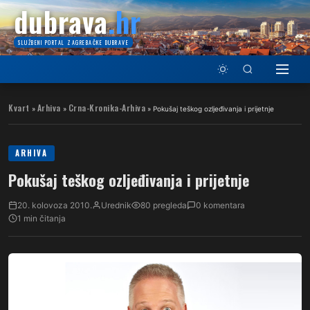
dubrava
.hr
SLUŽBENI PORTAL ZAGREBAČKE DUBRAVE
Kvart
Arhiva
Crna-Kronika-Arhiva
»
»
»
Pokušaj teškog ozljeđivanja i prijetnje
ARHIVA
Pokušaj teškog ozljeđivanja i prijetnje
20. kolovoza 2010.
Urednik
80 pregleda
0 komentara
1 min čitanja