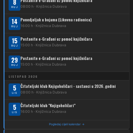
Postanite e-Građani uz pomoć knjižničara
8
08:00 h · Knjižnica Dubrava
223
RUJ
Dubec – Trnovčica – Dubrava
Ponedjeljak u bojama (Likovna radionica)
14
224
Dubec – Novoselec
16:00 h · Knjižnica Dubrava
RUJ
231
Dubec – Borongaj
Postanite e-Građani uz pomoć knjižničara
15
261
15:00 h · Knjižnica Dubrava
RUJ
Dubec – Sesvete – Goranec
Postanite e-Građani uz pomoć knjižničara
262
29
Dubec – Sesvete – Planina Donja
15:00 h · Knjižnica Dubrava
RUJ
263
Dubec – Sesvete–Kašina – Pl.Gornja
LISTOPAD 2026
264
Dubec – Sesvete – Jesenovec
Čitateljski klub Knjigoholičari - sastanci u 2026. godini
5
08:00 h · Knjižnica Dubrava
LIS
267
Dubec – Markovo Polje
Čitateljski klub "Knjigoholičari"
5
270
Dubec – Sesvete – Blaguša
16:00 h · Knjižnica Dubrava
LIS
271
Dubec – Sesvete – Glavnica Donja
Pogledaj cijeli kalendar →