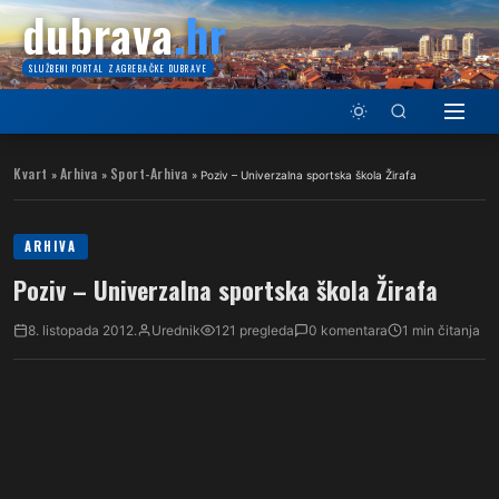
dubrava
.hr
SLUŽBENI PORTAL ZAGREBAČKE DUBRAVE
Kvart
Arhiva
Sport-Arhiva
»
»
»
Poziv – Univerzalna sportska škola Žirafa
ARHIVA
Poziv – Univerzalna sportska škola Žirafa
8. listopada 2012.
Urednik
121 pregleda
0 komentara
1 min čitanja