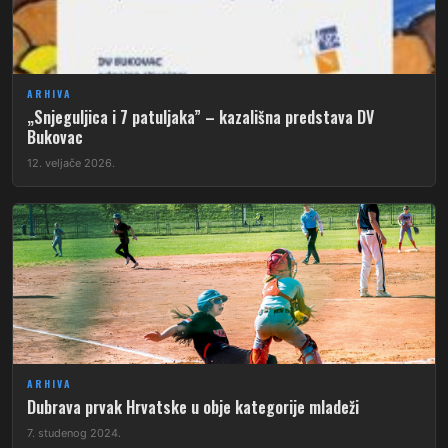
ARHIVA
„Snjeguljica i 7 patuljaka” – kazališna predstava DV
Bukovac
12. veljače 2026.
ARHIVA
Dubrava prvak Hrvatske u obje kategorije mladeži
7. studenog 2024.