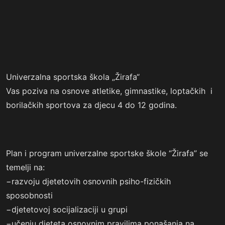
Univerzalna sportska škola „Žirafa“
Vas poziva na osnove atletike, gimnastike, loptačkih i
borilačkih sportova za djecu 4 do 12 godina.
Plan i program univerzalne sportske škole “Žirafa” se
temelji na:
−razvoju djetetovih osnovnih psiho-fizičkih
sposobnosti
−djetetovoj socijalizaciji u grupi
−učenju djeteta osnovnim pravilima ponašanja na