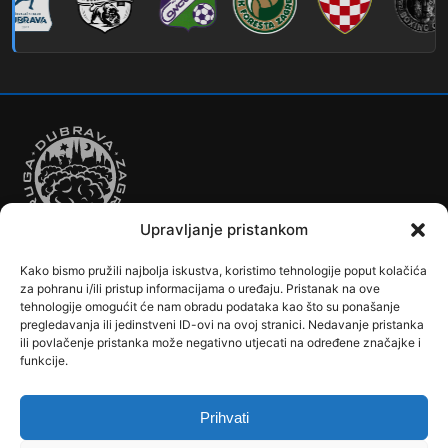
269
Borongaj – Ses. Kraljevec
DUBEC
212
Dubec – Sesvete
223
Dubec – Trnovčica – Dubrava
224
Dubec – Novoselec
Upravljanje pristankom
231
Dubec – Borongaj
Kako bismo pružili najbolja iskustva, koristimo tehnologije poput kolačića
261
Dubec – Sesvete – Goranec
Autobusi
Automobilizam
Biciklizam
Borilački Sportovi
za pohranu i/ili pristup informacijama o uređaju. Pristanak na ove
Cookie Policy (EU)
Crkve, samostani i župni uredi
Dječji vrtići
tehnologije omogućit će nam obradu podataka kao što su ponašanje
262
Dubec – Sesvete – Planina Donja
pregledavanja ili jedinstveni ID-ovi na ovoj stranici. Nedavanje pristanka
Drugi sportovi
Društva, klubovi, savezi, udruge
Dubrava u Srcu
ili povlačenje pristanka može negativno utjecati na određene značajke i
Edukacija
Galerije
Humanitarne i socijalne institucije
263
funkcije.
Dubec – Sesvete–Kašina – Pl.Gornja
Javne Službe
Kalendar
Karta Kvarta
Kazalište
Knjižnica
264
Dubec – Sesvete – Jesenovec
Kontakt
Košarka
Nogomet
Osnovne škole
Ples
Povijest
Prihvati
Reciklažno dvorište - Zeleni otok
Rekreacija
Rukomet
267
Dubec – Markovo Polje