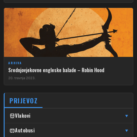
ARHIVA
Srednjovjekovne engleske balade – Robin Hood
20. travnja 2023.
PRIJEVOZ
Vlakovi
▼
↦
↦
Čulinec
Autobusi
Čulinec
Glavni Kolodvor
▼