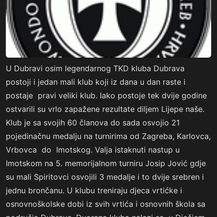
U Dubravi osim legendarnog TKD kluba Dubrava
postoji i jedan mali klub koji iz dana u dan raste i
postaje pravi veliki klub. Iako postoje tek dvije godine
ostvarili su vrlo zapažene rezultate diljem Lijepe naše.
Klub je sa svojih 60 članova do sada osvojio 21
pojedinačnu medalju na turnirima od Zagreba, Karlovca,
Vrbovca do Imotskog. Valja istaknuti nastup u
Imotskom na 5. memorijalnom turniru Josip Jović gdje
su mali Spiritovci osvojili 3 medalje i to dvije srebren i
jednu brončanu. U klubu treniraju djeca vrtićke i
osnovnoškolske dobi iz svih vrtića i osnovnih škola sa