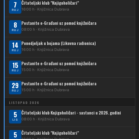
Čitateljski klub "Knjigoholičari"
7
DUBEC
16:00 h · Knjižnica Dubrava
RUJ
212
Dubec – Sesvete
Postanite e-Građani uz pomoć knjižničara
8
08:00 h · Knjižnica Dubrava
223
RUJ
Dubec – Trnovčica – Dubrava
Ponedjeljak u bojama (Likovna radionica)
14
224
Dubec – Novoselec
16:00 h · Knjižnica Dubrava
RUJ
231
Dubec – Borongaj
Postanite e-Građani uz pomoć knjižničara
15
261
15:00 h · Knjižnica Dubrava
RUJ
Dubec – Sesvete – Goranec
Postanite e-Građani uz pomoć knjižničara
262
29
Dubec – Sesvete – Planina Donja
15:00 h · Knjižnica Dubrava
RUJ
263
Dubec – Sesvete–Kašina – Pl.Gornja
LISTOPAD 2026
264
Dubec – Sesvete – Jesenovec
Čitateljski klub Knjigoholičari - sastanci u 2026. godini
5
08:00 h · Knjižnica Dubrava
LIS
267
Dubec – Markovo Polje
Čitateljski klub "Knjigoholičari"
5
270
Dubec – Sesvete – Blaguša