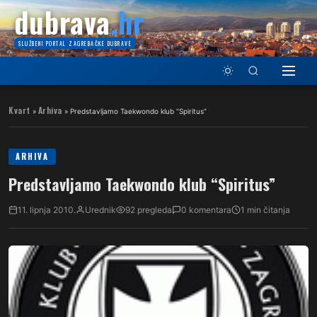
dubrava
.hr
SLUŽBENI PORTAL ZAGREBAČKE DUBRAVE
Kvart
Arhiva
»
»
Predstavljamo Taekwondo klub “Spiritus”
ARHIVA
Predstavljamo Taekwondo klub “Spiritus”
11. lipnja 2010.
Urednik
92 pregleda
0 komentara
1 min čitanja