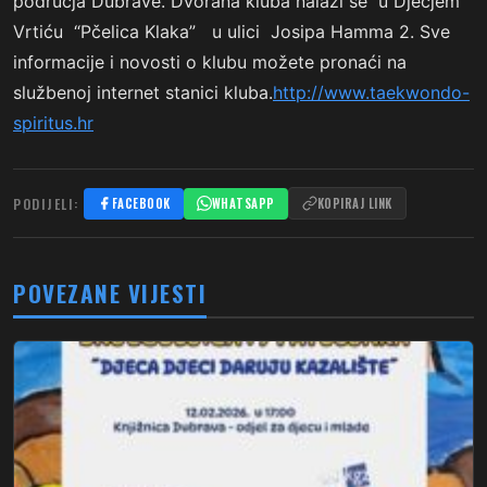
područja Dubrave. Dvorana kluba nalazi se u Dječjem
Vrtiću “Pčelica Klaka” u ulici Josipa Hamma 2. Sve
informacije i novosti o klubu možete pronaći na
službenoj internet stanici kluba.
http://www.taekwondo-
spiritus.hr
PODIJELI:
FACEBOOK
WHATSAPP
KOPIRAJ LINK
POVEZANE VIJESTI