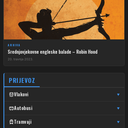
ARHIVA
Srednjovjekovne engleske balade – Robin Hood
20. travnja 2023.
PRIJEVOZ
Vlakovi
▼
↦
↦
Čulinec
Autobusi
Čulinec
Glavni Kolodvor
▼
↦
↦
Trnava
Trnava
Glavni Kolodvor
DUBRAVA
Tramvaji
▼