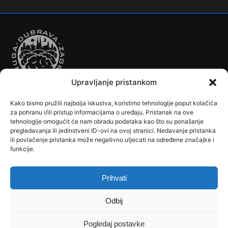
Upravljanje pristankom
Kako bismo pružili najbolja iskustva, koristimo tehnologije poput kolačića
Autobusi
Automobilizam
Biciklizam
Borilački Sportovi
za pohranu i/ili pristup informacijama o uređaju. Pristanak na ove
Cookie Policy (EU)
Crkve, samostani i župni uredi
Dječji vrtići
tehnologije omogućit će nam obradu podataka kao što su ponašanje
pregledavanja ili jedinstveni ID-ovi na ovoj stranici. Nedavanje pristanka
Drugi sportovi
Društva, klubovi, savezi, udruge
Dubrava u Srcu
ili povlačenje pristanka može negativno utjecati na određene značajke i
Edukacija
Galerije
Humanitarne i socijalne institucije
funkcije.
Javne Službe
Kalendar
Karta Kvarta
Kazalište
Knjižnica
Kontakt
Košarka
Nogomet
Osnovne škole
Ples
Povijest
Prihvati
Reciklažno dvorište - Zeleni otok
Rekreacija
Rukomet
Srednje škole
Stanovništvo
Tramvaji
Uprava
Odbij
Uvjeti korištenja
Vlakovi
Zemljopis
Pogledaj postavke