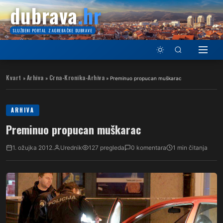
dubrava
.hr
SLUŽBENI PORTAL ZAGREBAČKE DUBRAVE
Kvart
Arhiva
Crna-Kronika-Arhiva
»
»
»
Preminuo propucan muškarac
ARHIVA
Preminuo propucan muškarac
1. ožujka 2012.
Urednik
127 pregleda
0 komentara
1 min čitanja