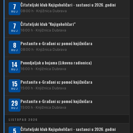
232
Čitateljski klub Knjigoholičari - sastanci u 2026. godini
Dubrava – Jazbina
7
08:00 h · Knjižnica Dubrava
RUJ
269
Borongaj – Ses. Kraljevec
Čitateljski klub "Knjigoholičari"
7
DUBEC
16:00 h · Knjižnica Dubrava
RUJ
212
Dubec – Sesvete
Postanite e-Građani uz pomoć knjižničara
8
08:00 h · Knjižnica Dubrava
223
RUJ
Dubec – Trnovčica – Dubrava
Ponedjeljak u bojama (Likovna radionica)
14
224
Dubec – Novoselec
16:00 h · Knjižnica Dubrava
RUJ
231
Dubec – Borongaj
Postanite e-Građani uz pomoć knjižničara
15
261
15:00 h · Knjižnica Dubrava
RUJ
Dubec – Sesvete – Goranec
Postanite e-Građani uz pomoć knjižničara
262
29
Dubec – Sesvete – Planina Donja
15:00 h · Knjižnica Dubrava
RUJ
263
Dubec – Sesvete–Kašina – Pl.Gornja
LISTOPAD 2026
264
Dubec – Sesvete – Jesenovec
Čitateljski klub Knjigoholičari - sastanci u 2026. godini
5