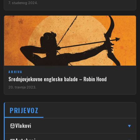
7. studenog 2024.
ARHIVA
Srednjovjekovne engleske balade – Robin Hood
20. travnja 2023.
PRIJEVOZ
Vlakovi
▼
Glavni Kolodvor