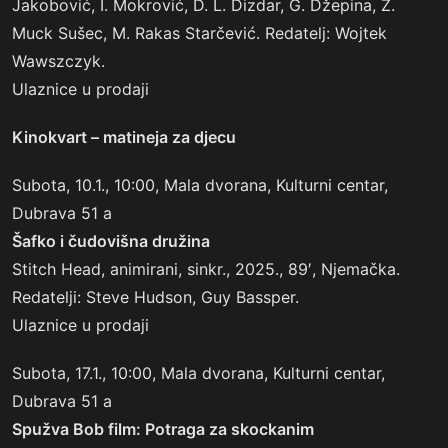
Jakobović, I. Mokrović, D. L. Dizdar, G. Džepina, Z.
Muck Sušec, M. Rakas Starčević. Redatelj: Wojtek
Wawszczyk.
Ulaznice u prodaji
Kinokvart
– matineja za djecu
Subota, 10.1., 10:00, Mala dvorana, Kulturni centar,
Dubrava 51 a
Šafko i čudovišna družina
Stitch Head, animirani, sinkr., 2025., 89′, Njemačka.
Redatelji: Steve Hudson, Guy Bassper.
Ulaznice u prodaji
Subota, 17.1., 10:00, Mala dvorana, Kulturni centar,
Dubrava 51 a
Spu
žva Bob film: Potraga za skockanim