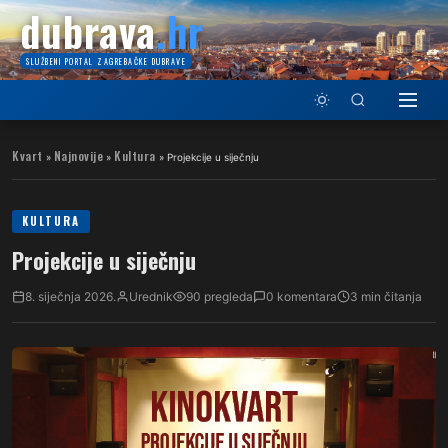
dubrava
.hr
SLUŽBENI PORTAL ZAGREBAČKE DUBRAVE
Kvart
Najnovije
Kultura
»
»
»
Projekcije u siječnju
KULTURA
Projekcije u siječnju
8. siječnja 2026.
Urednik
90 pregleda
0 komentara
3 min čitanja