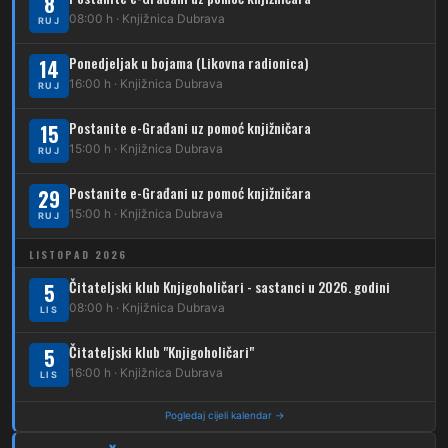
8
08:00 h · Knjižnica Dubrava
223
RUJ
Dubec – Trnovčica – Dubrava
Ponedjeljak u bojama (Likovna radionica)
14
224
Dubec – Novoselec
16:00 h · Knjižnica Dubrava
RUJ
231
Dubec – Borongaj
Postanite e-Građani uz pomoć knjižničara
15
261
15:00 h · Knjižnica Dubrava
RUJ
Dubec – Sesvete – Goranec
Postanite e-Građani uz pomoć knjižničara
262
29
Dubec – Sesvete – Planina Donja
15:00 h · Knjižnica Dubrava
RUJ
263
Dubec – Sesvete–Kašina – Pl.Gornja
LISTOPAD 2026
264
Dubec – Sesvete – Jesenovec
Čitateljski klub Knjigoholičari - sastanci u 2026. godini
5
08:00 h · Knjižnica Dubrava
LIS
267
Dubec – Markovo Polje
Čitateljski klub "Knjigoholičari"
5
270
Dubec – Sesvete – Blaguša
16:00 h · Knjižnica Dubrava
LIS
271
Dubec – Sesvete – Glavnica Donja
Pogledaj cijeli kalendar →
272
Dubec – Sesvete – Moravče