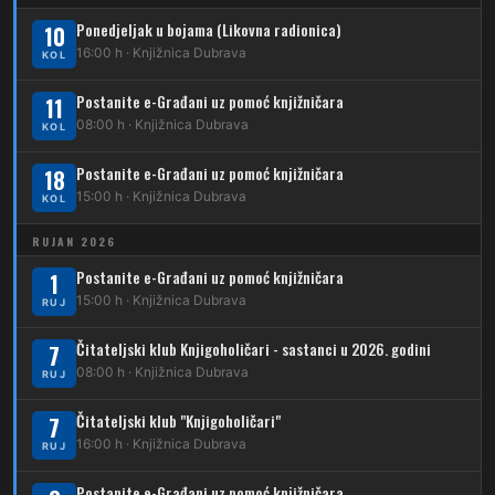
208
Dubrava – Vidovec
Ponedjeljak u bojama (Likovna radionica)
11
10
Kliknite stanicu za prikaz voznog reda
Dubec – Črnomerec
16:00 h · Knjižnica Dubrava
KOL
209
Dubrava – Čučerje – G. Čučerje
12
Dubrava – Ljubljanica
Postanite e-Građani uz pomoć knjižničara
11
210
Dubrava – Stud. grad – Klin
34
08:00 h · Knjižnica Dubrava
Dubec – Ljubljanica – Noćna linija
KOL
213
Dubrava – Jalševec
Postanite e-Građani uz pomoć knjižničara
Karta tramvajskih linija
18
15:00 h · Knjižnica Dubrava
KOL
214
Koledinečka – Resnički gaj
RUJAN 2026
223
Dubrava – Trnovčica – Dubec
Postanite e-Građani uz pomoć knjižničara
1
230
15:00 h · Knjižnica Dubrava
Dubrava – Granešinski Novaki
RUJ
232
Čitateljski klub Knjigoholičari - sastanci u 2026. godini
Dubrava – Jazbina
7
08:00 h · Knjižnica Dubrava
RUJ
269
Borongaj – Ses. Kraljevec
Čitateljski klub "Knjigoholičari"
7
DUBEC
16:00 h · Knjižnica Dubrava
RUJ
212
Dubec – Sesvete
Postanite e-Građani uz pomoć knjižničara