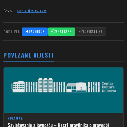
Izvor:
ck-dubrava.hr
PODIJELI:
FACEBOOK
WHATSAPP
KOPIRAJ LINK
POVEZANE VIJESTI
KULTURA
Savjetovanje s javnošću – Nacrt pravilnika o provedbi