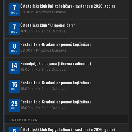
232
Čitateljski klub Knjigoholičari - sastanci u 2026. godini
Dubrava – Jazbina
7
08:00 h · Knjižnica Dubrava
RUJ
269
Borongaj – Ses. Kraljevec
Čitateljski klub "Knjigoholičari"
7
DUBEC
16:00 h · Knjižnica Dubrava
RUJ
212
Dubec – Sesvete
Postanite e-Građani uz pomoć knjižničara
8
08:00 h · Knjižnica Dubrava
223
RUJ
Dubec – Trnovčica – Dubrava
Ponedjeljak u bojama (Likovna radionica)
14
224
Dubec – Novoselec
16:00 h · Knjižnica Dubrava
RUJ
231
Dubec – Borongaj
Postanite e-Građani uz pomoć knjižničara
15
261
15:00 h · Knjižnica Dubrava
RUJ
Dubec – Sesvete – Goranec
Postanite e-Građani uz pomoć knjižničara
262
29
Dubec – Sesvete – Planina Donja
15:00 h · Knjižnica Dubrava
RUJ
263
Dubec – Sesvete–Kašina – Pl.Gornja
LISTOPAD 2026
264
Dubec – Sesvete – Jesenovec
Čitateljski klub Knjigoholičari - sastanci u 2026. godini
5