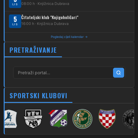
08:00 h · Knjižnica Dubrava
LIS
267
Dubec – Markovo Polje
Čitateljski klub "Knjigoholičari"
5
270
Dubec – Sesvete – Blaguša
16:00 h · Knjižnica Dubrava
LIS
271
Dubec – Sesvete – Glavnica Donja
Pogledaj cijeli kalendar →
272
Dubec – Sesvete – Moravče
PRETRAŽIVANJE
273
Dubec – Sesvete – Lužan
274
Dubec – Sesvete – Laktec
279
Dubec – Novi Jelkovec
SPORTSKI KLUBOVI
280
Dubec – Sesvete – Šimuncevec
212
Noćna – Dubec – Sesvete