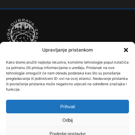
Upravljanje pristankom
Kako bismo pružili najbolja iskustva, koristimo tehnologije poput kolačića
Autobusi
Automobilizam
Biciklizam
Borilački Sportovi
za pohranu i/ili pristup informacijama o uređaju. Pristanak na ove
Cookie Policy (EU)
Crkve, samostani i župni uredi
Dječji vrtići
tehnologije omogućit će nam obradu podataka kao što su ponašanje
pregledavanja ili jedinstveni ID-ovi na ovoj stranici. Nedavanje pristanka
Drugi sportovi
Društva, klubovi, savezi, udruge
Dubrava u Srcu
ili povlačenje pristanka može negativno utjecati na određene značajke i
Edukacija
Galerije
Humanitarne i socijalne institucije
funkcije.
Javne Službe
Kalendar
Karta Kvarta
Kazalište
Knjižnica
Kontakt
Košarka
Nogomet
Osnovne škole
Ples
Povijest
Prihvati
Reciklažno dvorište - Zeleni otok
Rekreacija
Rukomet
Srednje škole
Stanovništvo
Tramvaji
Uprava
Odbij
Uvjeti korištenja
Vlakovi
Zemljopis
Pogledaj postavke