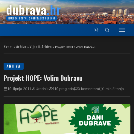
dubrava
.hr
SLUŽBENI PORTAL ZAGREBAČKE DUBRAVE
Kvart
Arhiva
Vijesti-Arhiva
»
»
»
Projekt HOPE: Volim Dubravu
ARHIVA
Projekt HOPE: Volim Dubravu
19. lipnja 2011.
Urednik
119 pregleda
0 komentara
1 min čitanja