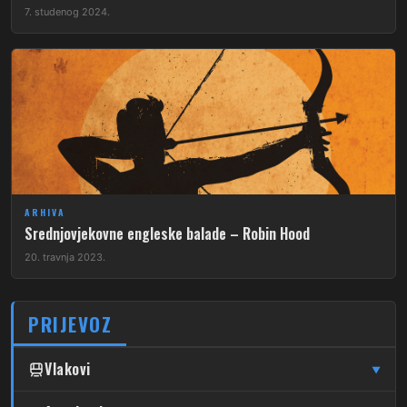
7. studenog 2024.
ARHIVA
Srednjovjekovne engleske balade – Robin Hood
20. travnja 2023.
PRIJEVOZ
Vlakovi
▼