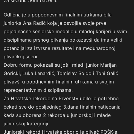
za sezonu 50m bazena.
Odlična je u popodnevnim finalnim utrkama bila
juniorka Ana Radić koja je osvojila svoje prve
pojedinačne seniorske medalje u mladoj karijeri u svim
disciplinama prsnog plivanja pokazavši da ima veliki
potencijal za izvrsne rezultate i na međunarodnoj
plivačkoj sceni.
Dobru formu pokazali su još i mlađi junior Marijan
Gorički, Luka Lenardić, Tomislav Soldo i Toni Galić
plivavši u popdnevnim finalnim utrkama u svojim
reprezentativnim disciplinama.
Za Hrvatske rekorde na Prvenstvu bilo je potrebno
čekati sve do posljednjeg 3.dana finalnih natjecanja
kada su oborena 2 rekorda u juniorskoj i mlađe
juniorskoj kategoriji.
Juniorski rekord Hrvatske oborio je plivač POŠK-a,