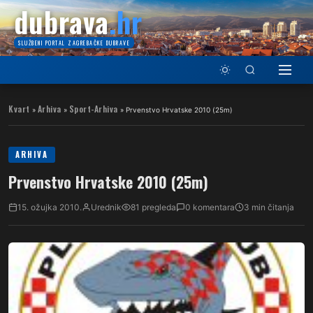
dubrava
.hr
SLUŽBENI PORTAL ZAGREBAČKE DUBRAVE
Kvart
Arhiva
Sport-Arhiva
»
»
»
Prvenstvo Hrvatske 2010 (25m)
ARHIVA
Prvenstvo Hrvatske 2010 (25m)
15. ožujka 2010.
Urednik
81 pregleda
0 komentara
3 min čitanja