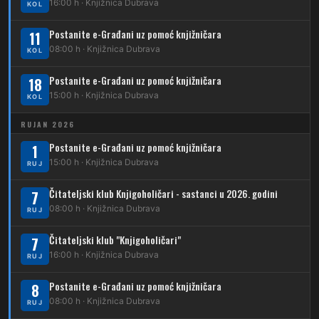
16:00 h · Knjižnica Dubrava
KOL
209
Dubrava – Čučerje – G. Čučerje
12
Dubrava – Ljubljanica
Postanite e-Građani uz pomoć knjižničara
11
210
Dubrava – Stud. grad – Klin
34
08:00 h · Knjižnica Dubrava
Dubec – Ljubljanica – Noćna linija
KOL
213
Dubrava – Jalševec
Postanite e-Građani uz pomoć knjižničara
Karta tramvajskih linija
18
15:00 h · Knjižnica Dubrava
KOL
214
Koledinečka – Resnički gaj
RUJAN 2026
223
Dubrava – Trnovčica – Dubec
Postanite e-Građani uz pomoć knjižničara
1
230
15:00 h · Knjižnica Dubrava
Dubrava – Granešinski Novaki
RUJ
232
Čitateljski klub Knjigoholičari - sastanci u 2026. godini
Dubrava – Jazbina
7
08:00 h · Knjižnica Dubrava
RUJ
269
Borongaj – Ses. Kraljevec
Čitateljski klub "Knjigoholičari"
7
DUBEC
16:00 h · Knjižnica Dubrava
RUJ
212
Dubec – Sesvete
Postanite e-Građani uz pomoć knjižničara
8
08:00 h · Knjižnica Dubrava
223
RUJ
Dubec – Trnovčica – Dubrava