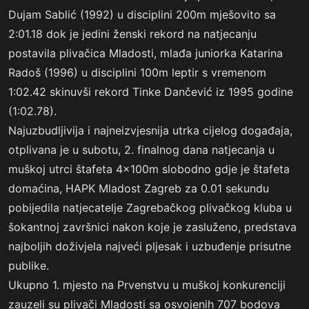
Dujam Sablić (1992) u disciplini 200m mješovito sa
2:01.18 dok je jedini ženski rekord na natjecanju
postavila plivačica Mladosti, mlađa juniorka Katarina
Radoš (1996) u disciplini 100m leptir s vremenom
1:02.42 skinuvši rekord Tinke Dančević iz 1995 godine
(1:02.78).
Najuzbudljivija i najneizvjesnija utrka cijelog događaja,
otplivana je u subotu, 2. finalnog dana natjecanja u
muškoj utrci štafeta 4x100m slobodno gdje je štafeta
domaćina, HAPK Mladost Zagreb za 0.01 sekundu
pobijedila natjecatelje Zagrebačkog plivačkog kluba u
šokantnoj završnici nakon koje je zasluženo, predstava
najboljih doživjela najveći pljesak i uzbuđenje prisutne
publike.
Ukupno 1. mjesto na Prvenstvu u muškoj konkurenciji
zauzeli su plivači Mladosti sa osvojenih 707 bodova