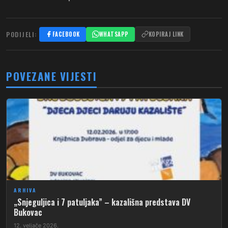
PODIJELI:
FACEBOOK
WHATSAPP
KOPIRAJ LINK
POVEZANE VIJESTI
ARHIVA
„Snjeguljica i 7 patuljaka” – kazališna predstava DV
Bukovac
12. veljače 2026.