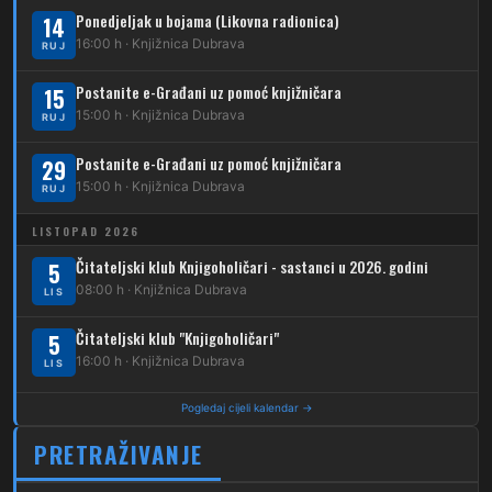
Ponedjeljak u bojama (Likovna radionica)
14
224
Dubec – Novoselec
16:00 h · Knjižnica Dubrava
RUJ
231
Dubec – Borongaj
Postanite e-Građani uz pomoć knjižničara
15
261
15:00 h · Knjižnica Dubrava
RUJ
Dubec – Sesvete – Goranec
Postanite e-Građani uz pomoć knjižničara
262
29
Dubec – Sesvete – Planina Donja
15:00 h · Knjižnica Dubrava
RUJ
263
Dubec – Sesvete–Kašina – Pl.Gornja
LISTOPAD 2026
264
Dubec – Sesvete – Jesenovec
Čitateljski klub Knjigoholičari - sastanci u 2026. godini
5
08:00 h · Knjižnica Dubrava
LIS
267
Dubec – Markovo Polje
Čitateljski klub "Knjigoholičari"
5
270
Dubec – Sesvete – Blaguša
16:00 h · Knjižnica Dubrava
LIS
271
Dubec – Sesvete – Glavnica Donja
Pogledaj cijeli kalendar →
272
Dubec – Sesvete – Moravče
PRETRAŽIVANJE
273
Dubec – Sesvete – Lužan