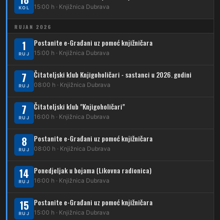
15:00 h · Knjižnica Dubrava
KOL
214
Koledinečka – Resnički gaj
RUJAN 2026
223
Dubrava – Trnovčica – Dubec
Postanite e-Građani uz pomoć knjižničara
1
230
15:00 h · Knjižnica Dubrava
Dubrava – Granešinski Novaki
RUJ
232
Čitateljski klub Knjigoholičari - sastanci u 2026. godini
Dubrava – Jazbina
7
08:00 h · Knjižnica Dubrava
RUJ
269
Borongaj – Ses. Kraljevec
Čitateljski klub "Knjigoholičari"
7
DUBEC
16:00 h · Knjižnica Dubrava
RUJ
212
Dubec – Sesvete
Postanite e-Građani uz pomoć knjižničara
8
08:00 h · Knjižnica Dubrava
223
RUJ
Dubec – Trnovčica – Dubrava
Ponedjeljak u bojama (Likovna radionica)
14
224
Dubec – Novoselec
16:00 h · Knjižnica Dubrava
RUJ
231
Dubec – Borongaj
Postanite e-Građani uz pomoć knjižničara
15
261
15:00 h · Knjižnica Dubrava
RUJ
Dubec – Sesvete – Goranec