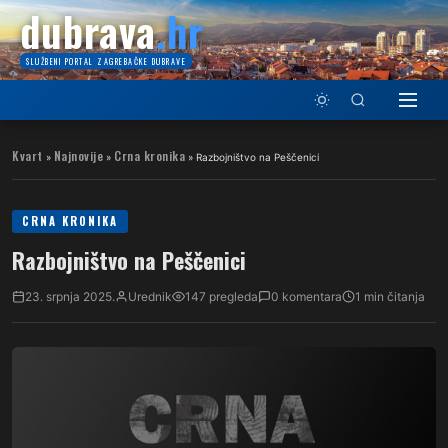
dubrava
.hr
SLUŽBENI PORTAL ZAGREBAČKE DUBRAVE
Kvart
Najnovije
Crna kronika
»
»
»
Razbojništvo na Peščenici
CRNA KRONIKA
Razbojništvo na Peščenici
23. srpnja 2025.
Urednik
147 pregleda
0 komentara
1 min čitanja