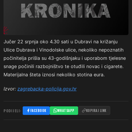
Jučer 22 srpnja oko 4.30 sati u Dubravi na križanju
Ulice Dubrava i Vinodolske ulice, nekoliko nepoznatih
počinitelja prišla su 43-godišnjaku i uporabom tjelesne
snage počinili razbojništvo te otuđili novac i cigarete.
Materijalna šteta iznosi nekoliko stotina eura.
Izvor:
zagrebacka-policija.gov.hr
PODIJELI:
FACEBOOK
WHATSAPP
KOPIRAJ LINK