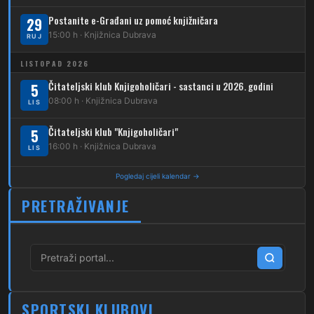
Postanite e-Građani uz pomoć knjižničara
262
29
Dubec – Sesvete – Planina Donja
15:00 h · Knjižnica Dubrava
RUJ
263
Dubec – Sesvete–Kašina – Pl.Gornja
LISTOPAD 2026
264
Dubec – Sesvete – Jesenovec
Čitateljski klub Knjigoholičari - sastanci u 2026. godini
5
08:00 h · Knjižnica Dubrava
LIS
267
Dubec – Markovo Polje
Čitateljski klub "Knjigoholičari"
5
270
Dubec – Sesvete – Blaguša
16:00 h · Knjižnica Dubrava
LIS
271
Dubec – Sesvete – Glavnica Donja
Pogledaj cijeli kalendar →
272
Dubec – Sesvete – Moravče
PRETRAŽIVANJE
273
Dubec – Sesvete – Lužan
274
Dubec – Sesvete – Laktec
279
Dubec – Novi Jelkovec
SPORTSKI KLUBOVI