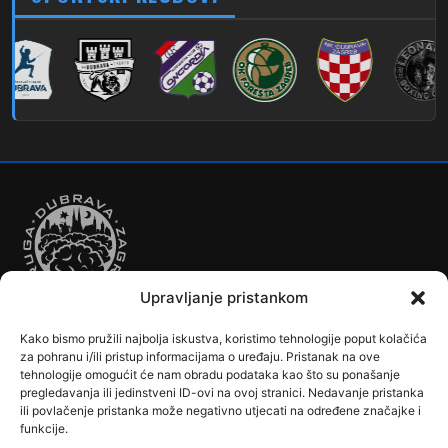
280
Dubec – Sesvete – Šimuncevec
212
Noćna – Dubec – Sesvete
Upravljanje pristankom
Kako bismo pružili najbolja iskustva, koristimo tehnologije poput kolačića
Autobusi
Automobilizam
Biciklizam
Borilački Sportovi
za pohranu i/ili pristup informacijama o uređaju. Pristanak na ove
Cookie Policy (EU)
Crkve, samostani i župni uredi
Dječji vrtići
tehnologije omogućit će nam obradu podataka kao što su ponašanje
pregledavanja ili jedinstveni ID-ovi na ovoj stranici. Nedavanje pristanka
Drugi sportovi
Društva, klubovi, savezi, udruge
Dubrava u Srcu
ili povlačenje pristanka može negativno utjecati na određene značajke i
Edukacija
Galerije
Humanitarne i socijalne institucije
funkcije.