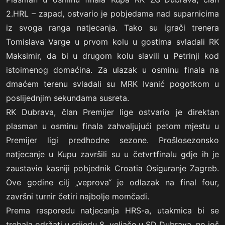
2.HRL – zapad, ostvario je pobjedama nad suparnicima
iz svoga ranga natjecanja. Tako su igrači trenera
Tomislava Varge u prvom kolu u gostima svladali RK
Maksimir, da bi u drugom kolu slavili u Petrinji kod
istoimenog domaćina. Za ulazak u osminu finala na
dmaćem terenu svladali su MRK Ivanić pogotkom u
poslijednjim sekundama susreta.
RK Dubrava, član Premijer lige ostvario je direktan
plasman u osminu finala zahvaljujući petom mjestu u
Premijer ligi predhodne sezone. Prošlosezonsko
natjecanje u Kupu završili su u četvrtfinalu gdje ih je
zaustavio kasniji pobjednik Croatia Osiguranje Zagreb.
Ove godine cilj „veprova“ je odlazak na final four,
završni turnir četiri najbolje momčadi.
Prema rasporedu natjecanja HRS-a, utakmica bi se
trebala održati u srijedu 8. veljače u SD Dubrava, no još