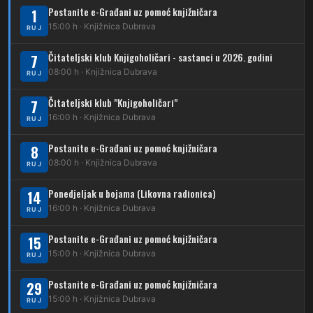
Postanite e-Građani uz pomoć knjižničara
1
230
15:00 h · Knjižnica Dubrava
Dubrava – Granešinski Novaki
RUJ
232
Čitateljski klub Knjigoholičari - sastanci u 2026. godini
Dubrava – Jazbina
7
08:00 h · Knjižnica Dubrava
RUJ
269
Borongaj – Ses. Kraljevec
Čitateljski klub "Knjigoholičari"
7
DUBEC
16:00 h · Knjižnica Dubrava
RUJ
212
Dubec – Sesvete
Postanite e-Građani uz pomoć knjižničara
8
08:00 h · Knjižnica Dubrava
223
RUJ
Dubec – Trnovčica – Dubrava
Ponedjeljak u bojama (Likovna radionica)
14
224
Dubec – Novoselec
16:00 h · Knjižnica Dubrava
RUJ
231
Dubec – Borongaj
Postanite e-Građani uz pomoć knjižničara
15
261
15:00 h · Knjižnica Dubrava
RUJ
Dubec – Sesvete – Goranec
Postanite e-Građani uz pomoć knjižničara
262
29
Dubec – Sesvete – Planina Donja
15:00 h · Knjižnica Dubrava
RUJ