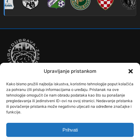
Upravljanje pristankom
Kako bismo pružili najbolja iskustva, koristimo tehnologije poput kolačića
Autobusi
Automobilizam
Biciklizam
Borilački Sportovi
za pohranu i/ili pristup informacijama o uređaju. Pristanak na ove
Cookie Policy (EU)
Crkve, samostani i župni uredi
Dječji vrtići
tehnologije omogućit će nam obradu podataka kao što su ponašanje
pregledavanja ili jedinstveni ID-ovi na ovoj stranici. Nedavanje pristanka
Drugi sportovi
Društva, klubovi, savezi, udruge
Dubrava u Srcu
ili povlačenje pristanka može negativno utjecati na određene značajke i
Edukacija
Galerije
Humanitarne i socijalne institucije
funkcije.
Javne Službe
Kalendar
Karta Kvarta
Kazalište
Knjižnica
Kontakt
Košarka
Nogomet
Osnovne škole
Ples
Povijest
Prihvati
Reciklažno dvorište - Zeleni otok
Rekreacija
Rukomet