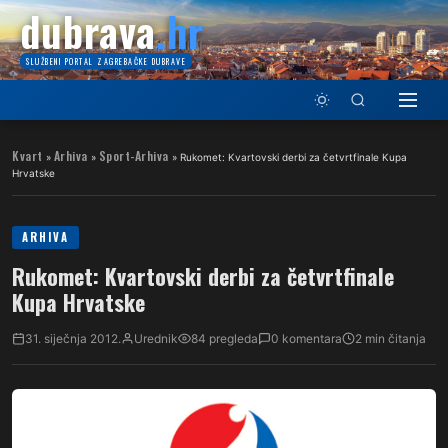
dubrava
.hr
SLUŽBENI PORTAL ZAGREBAČKE DUBRAVE
Kvart
Arhiva
Sport-Arhiva
»
»
»
Rukomet: Kvartovski derbi za četvrtfinale Kupa
Hrvatske
ARHIVA
Rukomet: Kvartovski derbi za četvrtfinale
Kupa Hrvatske
31. siječnja 2012.
Urednik
84 pregleda
0 komentara
2 min čitanja