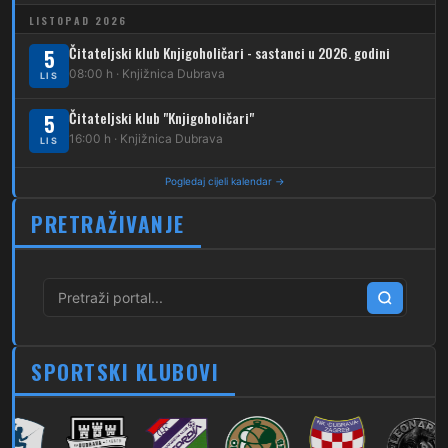
263
Dubec – Sesvete–Kašina – Pl.Gornja
LISTOPAD 2026
264
Dubec – Sesvete – Jesenovec
Čitateljski klub Knjigoholičari - sastanci u 2026. godini
5
08:00 h · Knjižnica Dubrava
LIS
267
Dubec – Markovo Polje
Čitateljski klub "Knjigoholičari"
5
270
Dubec – Sesvete – Blaguša
16:00 h · Knjižnica Dubrava
LIS
271
Dubec – Sesvete – Glavnica Donja
Pogledaj cijeli kalendar →
272
Dubec – Sesvete – Moravče
PRETRAŽIVANJE
273
Dubec – Sesvete – Lužan
274
Dubec – Sesvete – Laktec
279
Dubec – Novi Jelkovec
SPORTSKI KLUBOVI
280
Dubec – Sesvete – Šimuncevec
212
Noćna – Dubec – Sesvete