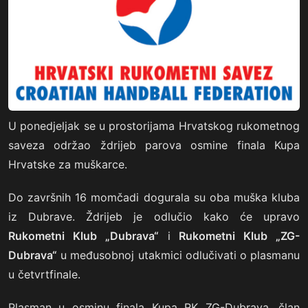
U ponedjeljak se u prostorijama Hrvatskog rukometnog
saveza održao ždrijeb parova osmine finala Kupa
Hrvatske za muškarce.
Do završnih 16 momčadi dogurala su oba muška kluba
iz Dubrave. Ždrijeb je odlučio kako će upravo
Rukometni Klub „Dubrava“
i
Rukometni Klub „ZG-
Dubrava“
u međusobnoj utakmici odlučivati o plasmanu
u četvrtfinale.
Plasman u osminu finala Kupa RK ZG-Dubrava, član