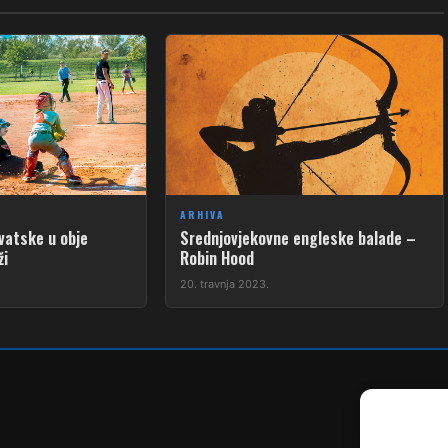
ARHIVA
vatske u obje
Srednjovjekovne engleske balade –
ži
Robin Hood
20. travnja 2023.