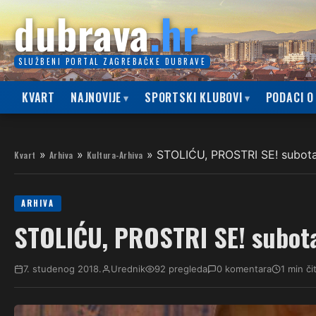
dubrava
.hr
SLUŽBENI PORTAL ZAGREBAČKE DUBRAVE
KVART
NAJNOVIJE
SPORTSKI KLUBOVI
PODACI O
»
»
»
STOLIĆU, PROSTRI SE! subota,
Kvart
Arhiva
Kultura-Arhiva
ARHIVA
STOLIĆU, PROSTRI SE! subota,
7. studenog 2018.
Urednik
92 pregleda
0 komentara
1 min či