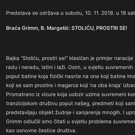
Predstava se održava u subotu, 10. 11. 2018. u 18 sat
Braća Grimm, B. Margetić: STOLIĆU, PROSTRI SE!
Bajka “Stoliću, prostri se!” klasičan je primjer naraci
radu i neradu, istini i laži. Osim, u svjetlu suvremenih
poput batine koja fizički nasrće na one koji batine i
koji se sam prostire i magarca koji ‘na oba kraja’ izba
Promatrano iz vizure koja uobzir uzima suvremeni kon
tranzicijskom društvu poput našeg, predmeti koji s
predstavljaju objekt žudnje i sanjarenja mnogih. I upra
Grimm odlučili smo čitati u svjetlu problema suvremene
kao osnovne čestice društva.