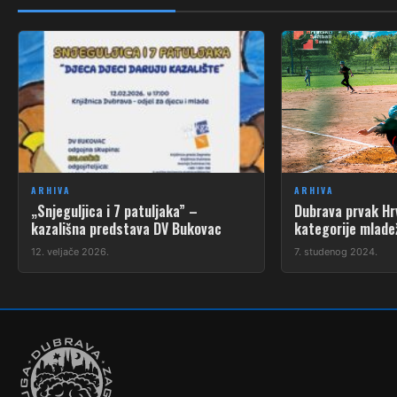
ARHIVA
ARHIVA
„Snjeguljica i 7 patuljaka” –
Dubrava prvak Hr
kazališna predstava DV Bukovac
kategorije mlade
12. veljače 2026.
7. studenog 2024.