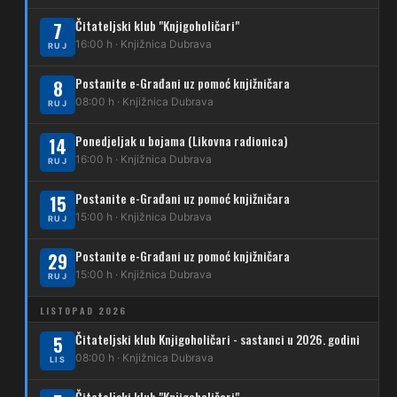
269
Borongaj – Ses. Kraljevec
Čitateljski klub "Knjigoholičari"
7
DUBEC
16:00 h · Knjižnica Dubrava
RUJ
212
Dubec – Sesvete
Postanite e-Građani uz pomoć knjižničara
8
08:00 h · Knjižnica Dubrava
223
RUJ
Dubec – Trnovčica – Dubrava
Ponedjeljak u bojama (Likovna radionica)
14
224
Dubec – Novoselec
16:00 h · Knjižnica Dubrava
RUJ
231
Dubec – Borongaj
Postanite e-Građani uz pomoć knjižničara
15
261
15:00 h · Knjižnica Dubrava
RUJ
Dubec – Sesvete – Goranec
Postanite e-Građani uz pomoć knjižničara
262
29
Dubec – Sesvete – Planina Donja
15:00 h · Knjižnica Dubrava
RUJ
263
Dubec – Sesvete–Kašina – Pl.Gornja
LISTOPAD 2026
264
Dubec – Sesvete – Jesenovec
Čitateljski klub Knjigoholičari - sastanci u 2026. godini
5
08:00 h · Knjižnica Dubrava
LIS
267
Dubec – Markovo Polje
Čitateljski klub "Knjigoholičari"