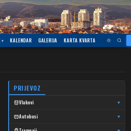
E
KALENDAR
GALERIJA
KARTA KVARTA
PRIJEVOZ
Vlakovi
▼
↦
↦
Čulinec
Autobusi
Čulinec
Glavni Kolodvor
▼
↦
↦
Trnava
Trnava
Glavni Kolodvor
DUBRAVA
Tramvaji
▼