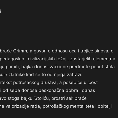
i
je braće Grimm, a govori o odnosu oca i trojice sinova, o
 pedagoških i civilizacijskih težnji, zastarjelih elemenata
maju primiti, bajka donosi začudne predmete poput stola
cuje zlatnike kad se to od njega zatraži.
tekst potrošačkog društva, a posebice u ‘post’
ami od sebe donose beskonačna dobra i danas
vo stoga bajku ‘Stoliću, prostri se!’ braće
 valorizacije rada, potrošačkog mentaliteta i obitelji