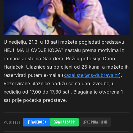
U nedjelju, 21.3. u 18 sati možete pogledati predstavu
HEJ! IMA LI OVDJE KOGA? nastalu prema motivima iz
romana Josteina Gaardera. Režiju potpisuje Dario
Harjaček. Ulaznice su po cijeni od 25 kuna, a možete ih
rezervirati putem e-maila (
kazaliste@ns-dubrava.hr
).
Rezervirane ulaznice podižu se na dan izvedbe, u
nedjelju od 17,00 do 17,30 sati. Blagajna je otvorena 1
sat prije početka predstave.
PODIJELI:
FACEBOOK
WHATSAPP
KOPIRAJ LINK