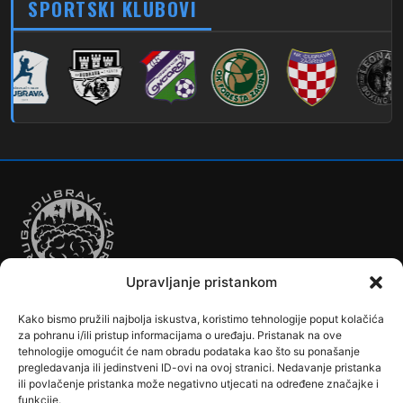
SPORTSKI KLUBOVI
280
Dubec – Sesvete – Šimuncevec
212
Noćna – Dubec – Sesvete
Upravljanje pristankom
Kako bismo pružili najbolja iskustva, koristimo tehnologije poput kolačića
Autobusi
Automobilizam
Biciklizam
Borilački Sportovi
za pohranu i/ili pristup informacijama o uređaju. Pristanak na ove
Cookie Policy (EU)
Crkve, samostani i župni uredi
Dječji vrtići
tehnologije omogućit će nam obradu podataka kao što su ponašanje
pregledavanja ili jedinstveni ID-ovi na ovoj stranici. Nedavanje pristanka
Drugi sportovi
Društva, klubovi, savezi, udruge
Dubrava u Srcu
ili povlačenje pristanka može negativno utjecati na određene značajke i
Edukacija
Galerije
Humanitarne i socijalne institucije
funkcije.