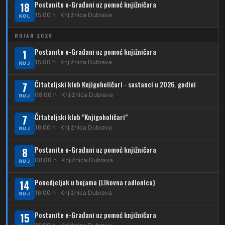
Postanite e-Građani uz pomoć knjižničara
Karta tramvajskih linija
18
15:00 h · Knjižnica Dubrava
KOL
214
Koledinečka – Resnički gaj
RUJAN 2026
223
Dubrava – Trnovčica – Dubec
Postanite e-Građani uz pomoć knjižničara
1
230
15:00 h · Knjižnica Dubrava
Dubrava – Granešinski Novaki
RUJ
232
Čitateljski klub Knjigoholičari - sastanci u 2026. godini
Dubrava – Jazbina
7
08:00 h · Knjižnica Dubrava
RUJ
269
Borongaj – Ses. Kraljevec
Čitateljski klub "Knjigoholičari"
7
DUBEC
16:00 h · Knjižnica Dubrava
RUJ
212
Dubec – Sesvete
Postanite e-Građani uz pomoć knjižničara
8
08:00 h · Knjižnica Dubrava
223
RUJ
Dubec – Trnovčica – Dubrava
Ponedjeljak u bojama (Likovna radionica)
14
224
Dubec – Novoselec
16:00 h · Knjižnica Dubrava
RUJ
231
Dubec – Borongaj
Postanite e-Građani uz pomoć knjižničara
15