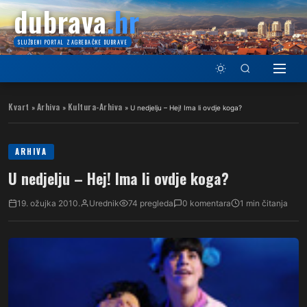
dubrava
.hr
SLUŽBENI PORTAL ZAGREBAČKE DUBRAVE
Kvart
Arhiva
Kultura-Arhiva
»
»
»
U nedjelju – Hej! Ima li ovdje koga?
ARHIVA
U nedjelju – Hej! Ima li ovdje koga?
19. ožujka 2010.
Urednik
74 pregleda
0 komentara
1 min čitanja