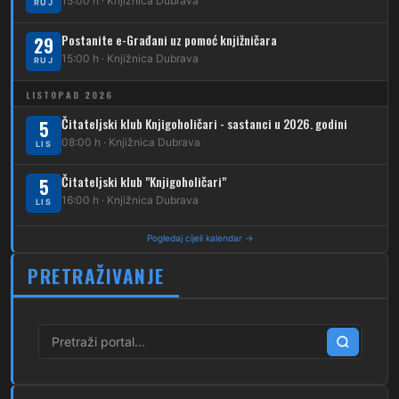
261
15:00 h · Knjižnica Dubrava
RUJ
Dubec – Sesvete – Goranec
Postanite e-Građani uz pomoć knjižničara
262
29
Dubec – Sesvete – Planina Donja
15:00 h · Knjižnica Dubrava
RUJ
263
Dubec – Sesvete–Kašina – Pl.Gornja
LISTOPAD 2026
264
Dubec – Sesvete – Jesenovec
Čitateljski klub Knjigoholičari - sastanci u 2026. godini
5
08:00 h · Knjižnica Dubrava
LIS
267
Dubec – Markovo Polje
Čitateljski klub "Knjigoholičari"
5
270
Dubec – Sesvete – Blaguša
16:00 h · Knjižnica Dubrava
LIS
271
Dubec – Sesvete – Glavnica Donja
Pogledaj cijeli kalendar →
272
Dubec – Sesvete – Moravče
PRETRAŽIVANJE
273
Dubec – Sesvete – Lužan
274
Dubec – Sesvete – Laktec
279
Dubec – Novi Jelkovec