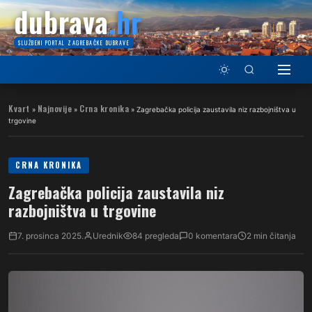
dubrava
.hr
SLUŽBENI PORTAL ZAGREBAČKE DUBRAVE
Kvart
Najnovije
Crna kronika
»
»
»
Zagrebačka policija zaustavila niz razbojništva u
trgovine
CRNA KRONIKA
Zagrebačka policija zaustavila niz
razbojništva u trgovine
7. prosinca 2025.
Urednik
84 pregleda
0 komentara
2 min čitanja