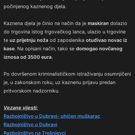
počinjenog kaznenog djela.
Kaznena djela je činio na način da je
maskiran
dolazio
do trgovina istog trgovačkog lanca, ulazio u trgovine
te
uz prijetnju noža
od zaposlenika
otuđivao novac iz
kase
. Na opisani način, tako se
domogao novčanog
iznosa od 3500 eura.
Po dovršenom kriminalističkom istraživanju osumnjičeni
je, u zakonskom roku, uz kaznenu prijavu predan
pritvorskom nadzorniku.
Vezane vijesti:
Razbojništvo u Dubravi- uhićen muškarac
Razbojništvo u Dubravi
Razbojništvo na Trešnjevci