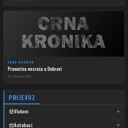
CRNA KRONIKA
​Prometna nesreća u Dubravi
31. srpnja 2026.
PRIJEVOZ
Vlakovi
▼
↦
↦
Čulinec
Autobusi
Čulinec
Glavni Kolodvor
▼