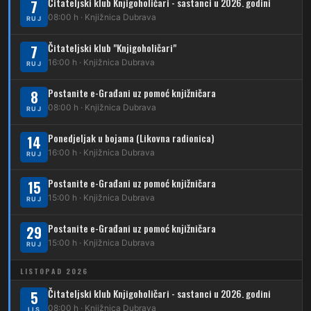
232
Čitateljski klub Knjigoholičari - sastanci u 2026. godini
Dubrava – Jazbina
7
08:00 h · Knjižnica Dubrava
RUJ
269
Borongaj – Ses. Kraljevec
Čitateljski klub "Knjigoholičari"
7
DUBEC
16:00 h · Knjižnica Dubrava
RUJ
212
Dubec – Sesvete
Postanite e-Građani uz pomoć knjižničara
8
08:00 h · Knjižnica Dubrava
223
RUJ
Dubec – Trnovčica – Dubrava
Ponedjeljak u bojama (Likovna radionica)
14
224
Dubec – Novoselec
16:00 h · Knjižnica Dubrava
RUJ
231
Dubec – Borongaj
Postanite e-Građani uz pomoć knjižničara
15
261
15:00 h · Knjižnica Dubrava
RUJ
Dubec – Sesvete – Goranec
Postanite e-Građani uz pomoć knjižničara
262
29
Dubec – Sesvete – Planina Donja
15:00 h · Knjižnica Dubrava
RUJ
263
Dubec – Sesvete–Kašina – Pl.Gornja
LISTOPAD 2026
264
Dubec – Sesvete – Jesenovec
Čitateljski klub Knjigoholičari - sastanci u 2026. godini
5
08:00 h · Knjižnica Dubrava
LIS