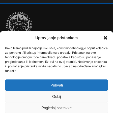
Upravljanje pristankom
Kako bismo pružili najbolja iskustva, koristimo tehnologije poput kolačića
Autobusi
Automobilizam
Biciklizam
Borilački Sportovi
za pohranu i/ili pristup informacijama o uređaju. Pristanak na ove
Cookie Policy (EU)
Crkve, samostani i župni uredi
Dječji vrtići
tehnologije omogućit će nam obradu podataka kao što su ponašanje
pregledavanja ili jedinstveni ID-ovi na ovoj stranici. Nedavanje pristanka
Drugi sportovi
Društva, klubovi, savezi, udruge
Dubrava u Srcu
ili povlačenje pristanka može negativno utjecati na određene značajke i
Edukacija
Galerije
Humanitarne i socijalne institucije
funkcije.
Javne Službe
Kalendar
Karta Kvarta
Kazalište
Knjižnica
Kontakt
Košarka
Nogomet
Osnovne škole
Ples
Povijest
Prihvati
Reciklažno dvorište - Zeleni otok
Rekreacija
Rukomet
Srednje škole
Stanovništvo
Tramvaji
Uprava
Odbij
Uvjeti korištenja
Vlakovi
Zemljopis
Pogledaj postavke