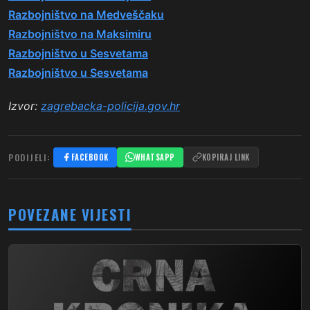
Razbojništvo na Medveščaku
Razbojništvo na Maksimiru
Razbojništvo u Sesvetama
Razbojništvo u Sesvetama
Izvor:
zagrebacka-policija.gov.hr
PODIJELI:
FACEBOOK
WHATSAPP
KOPIRAJ LINK
POVEZANE VIJESTI