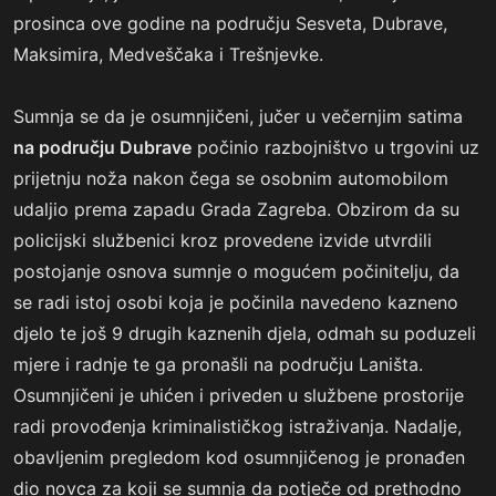
prosinca ove godine na području Sesveta, Dubrave,
Maksimira, Medveščaka i Trešnjevke.
Sumnja se da je osumnjičeni, jučer u večernjim satima
na području Dubrave
počinio razbojništvo u trgovini uz
prijetnju noža nakon čega se osobnim automobilom
udaljio prema zapadu Grada Zagreba. Obzirom da su
policijski službenici kroz provedene izvide utvrdili
postojanje osnova sumnje o mogućem počinitelju, da
se radi istoj osobi koja je počinila navedeno kazneno
djelo te još 9 drugih kaznenih djela, odmah su poduzeli
mjere i radnje te ga pronašli na području Laništa.
Osumnjičeni je uhićen i priveden u službene prostorije
radi provođenja kriminalističkog istraživanja. Nadalje,
obavljenim pregledom kod osumnjičenog je pronađen
dio novca za koji se sumnja da potječe od prethodno