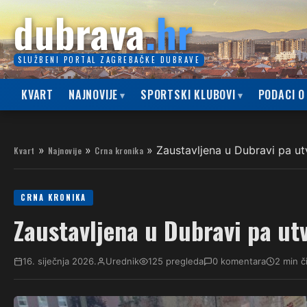
dubrava
.hr
SLUŽBENI PORTAL ZAGREBAČKE DUBRAVE
KVART
NAJNOVIJE
SPORTSKI KLUBOVI
PODACI O
»
»
»
Zaustavljena u Dubravi pa ut
Kvart
Najnovije
Crna kronika
CRNA KRONIKA
Zaustavljena u Dubravi pa ut
16. siječnja 2026.
Urednik
125 pregleda
0 komentara
2 min č