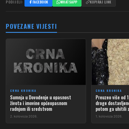
PODIJELI:
FACEBOOK
WHATSAPP
KOPIRAJ LINK
POVEZANE VIJESTI
CRNA KRONIKA
CRNA KRONIKA
Sumnja u Dovođenje u opasnost
Preuzeo više od 
života i imovine općeopasnom
droge dostavljene
radnjom ili sredstvom
potom ga uhitili 
2. kolovoza 2026.
1. kolovoza 2026.