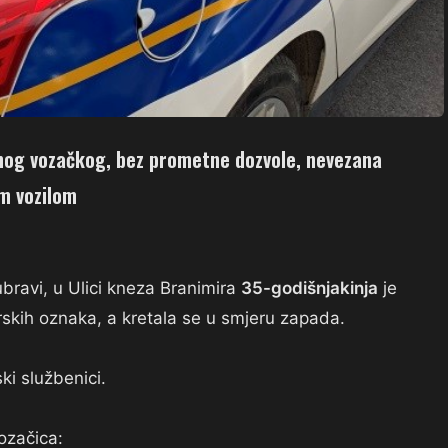
enog vozačkog, bez prometne dozvole, nevezana
m vozilom
ubravi, u Ulici kneza Branimira
35-godišnjakinja
je
skih oznaka, a kretala se u smjeru zapada.
ki službenici.
ozačica: