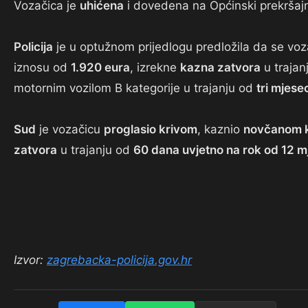
Vozačica je
uhićena
i dovedena na Općinski prekršaj
Policija
je u optužnom prijedlogu predložila da se voz
iznosu od
1.920 eura
, izrekne
kazna zatvora
u trajan
motornim vozilom B kategorije u trajanju od
tri mjese
Sud
je vozačicu
proglasio krivom
, kaznio
novčanom 
zatvora
u trajanju od
60 dana uvjetno na rok od 12 m
Izvor:
zagrebacka-policija.gov.hr