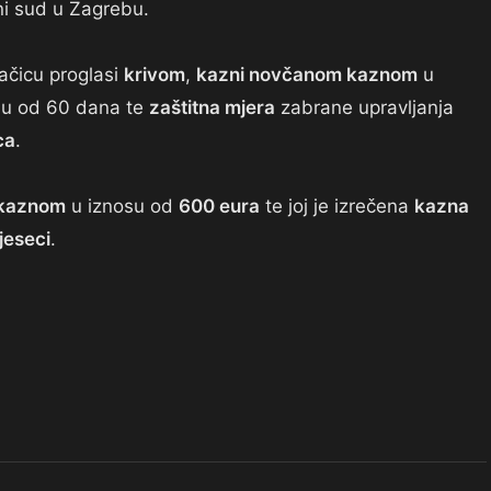
ni sud u Zagrebu.
ačicu proglasi
krivom
,
kazni novčanom kaznom
u
ju od 60 dana te
zaštitna mjera
zabrane upravljanja
ca
.
kaznom
u iznosu od
600 eura
te joj je izrečena
kazna
jeseci
.