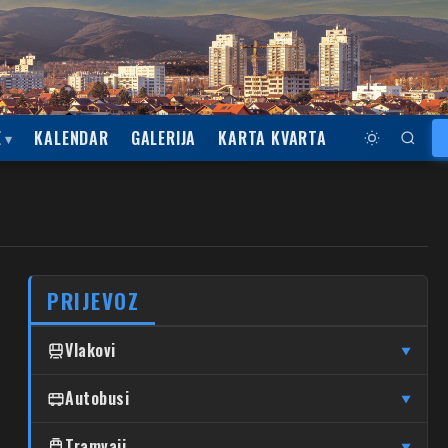
E
KALENDAR
GALERIJA
KARTA KVARTA
PRIJEVOZ
Vlakovi
▼
↦
↦
Čulinec
Autobusi
Čulinec
Glavni Kolodvor
▼
↦
↦
Trnava
Trnava
Glavni Kolodvor
DUBRAVA
Tramvaji
▼