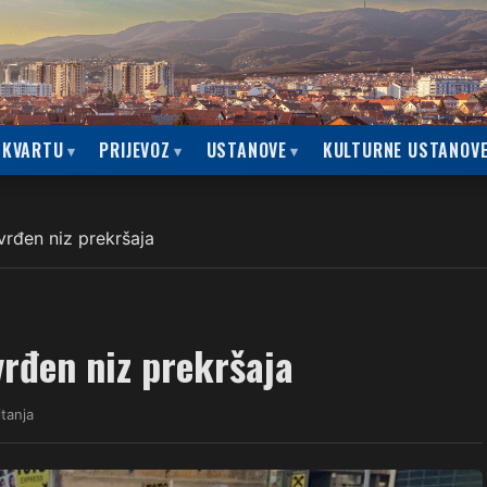
 KVARTU
PRIJEVOZ
USTANOVE
KULTURNE USTANOV
vrđen niz prekršaja
vrđen niz prekršaja
itanja