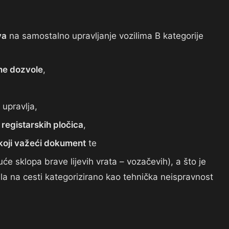
va
na samostalno upravljanje vozilima B kategorije
ne dozvole
,
 upravlja,
j registarskih pločica
,
o koji važeći dokument
te
će sklopa brave lijevih vrata – vozačevih), a što je
a na cesti kategorizirano kao tehnička neispravnost