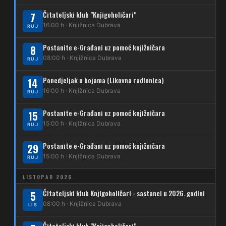
269
Borongaj – Ses. Kraljevec
Čitateljski klub "Knjigoholičari"
7
DUBEC
16:00 h · Knjižnica Dubrava
RUJ
212
Dubec – Sesvete
Postanite e-Građani uz pomoć knjižničara
8
08:00 h · Knjižnica Dubrava
223
RUJ
Dubec – Trnovčica – Dubrava
Ponedjeljak u bojama (Likovna radionica)
14
224
Dubec – Novoselec
16:00 h · Knjižnica Dubrava
RUJ
231
Dubec – Borongaj
Postanite e-Građani uz pomoć knjižničara
15
261
15:00 h · Knjižnica Dubrava
RUJ
Dubec – Sesvete – Goranec
Postanite e-Građani uz pomoć knjižničara
262
29
Dubec – Sesvete – Planina Donja
15:00 h · Knjižnica Dubrava
RUJ
263
Dubec – Sesvete–Kašina – Pl.Gornja
LISTOPAD 2026
264
Dubec – Sesvete – Jesenovec
Čitateljski klub Knjigoholičari - sastanci u 2026. godini
5
08:00 h · Knjižnica Dubrava
LIS
267
Dubec – Markovo Polje
Čitateljski klub "Knjigoholičari"