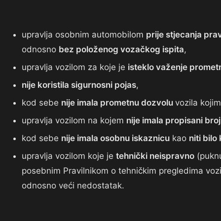
upravlja osobnim automobilom
prije stjecanja pra
odnosno
bez položenog vozačkog ispita
,
upravlja vozilom za koje je
isteklo važenje promet
nije koristila sigurnosni pojas
,
kod sebe
nije imala prometnu dozvolu
vozila kojim
upravlja vozilom na kojem
nije imala propisani bro
kod sebe
nije imala osobnu iskaznicu
kao
niti bil
upravlja vozilom koje je
tehnički neispravno
(puknu
posebnim Pravilnikom o tehničkim pregledima vozil
odnosno veći nedostatak.