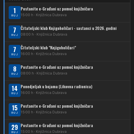
223
Dubrava – Trnovčica – Dubec
Postanite e-Građani uz pomoć knjižničara
1
230
15:00 h · Knjižnica Dubrava
Dubrava – Granešinski Novaki
RUJ
232
Čitateljski klub Knjigoholičari - sastanci u 2026. godini
Dubrava – Jazbina
7
08:00 h · Knjižnica Dubrava
RUJ
269
Borongaj – Ses. Kraljevec
Čitateljski klub "Knjigoholičari"
7
DUBEC
16:00 h · Knjižnica Dubrava
RUJ
212
Dubec – Sesvete
Postanite e-Građani uz pomoć knjižničara
8
08:00 h · Knjižnica Dubrava
223
RUJ
Dubec – Trnovčica – Dubrava
Ponedjeljak u bojama (Likovna radionica)
14
224
Dubec – Novoselec
16:00 h · Knjižnica Dubrava
RUJ
231
Dubec – Borongaj
Postanite e-Građani uz pomoć knjižničara
15
261
15:00 h · Knjižnica Dubrava
RUJ
Dubec – Sesvete – Goranec
Postanite e-Građani uz pomoć knjižničara
262
29
Dubec – Sesvete – Planina Donja
15:00 h · Knjižnica Dubrava
RUJ