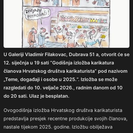
U Galeriji Vladimir Filakovac, Dubrava 51 a, otvorit će se
12. siječnja u 19 sati “Godišnja izložba karikatura
članova Hrvatskog društva karikaturista” pod nazivom
„Teme, događaji i osobe u 2025.“. Izložba se može
razgledati do 10. veljače 2026., radnim danom od 10
do 20 sati. Ulaz je besplatan.
Ovogodišnja izložba Hrvatskog društva karikaturista
predstavlja presjek recentne produkcije svojih članova,
nastale tijekom 2025. godine. Izložbu obilježava