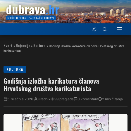
dubrava
.hr
SLUŽBENI PORTAL ZAGREBAČKE DUBRAVE
Kvart
Najnovije
Kultura
»
»
»
Godišnja izložba karikatura članova Hrvatskog društva
karikaturista
KULTURA
Godišnja izložba karikatura članova
Hrvatskog društva karikaturista
5. siječnja 2026.
Urednik
99 pregleda
0 komentara
2 min čitanja