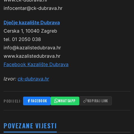
infocentar@ck-dubrava.hr
Dječje kazalište Dubrava
Cerska 1, 10040 Zagreb
tel. 01 2050 038
info@kazalistedubrava.hr
www.kazalistedubrava.hr
Facebook Kazalište Dubrava
Izvor:
ck-dubrava.hr
PODIJELI:
FACEBOOK
WHATSAPP
KOPIRAJ LINK
POVEZANE VIJESTI