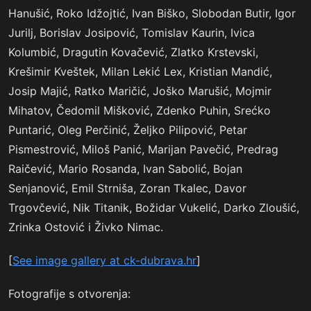
Hanušić, Roko Idžojtić, Ivan Biško, Slobodan Butir, Igor
Jurilj, Borislav Josipović, Tomislav Kaurin, Ivica
Kolumbić, Dragutin Kovačević, Zlatko Krstevski,
Krešimir Kveštek, Milan Lekić Lex, Kristian Mandić,
Josip Majić, Ratko Maričić, Joško Marušić, Mojmir
Mihatov, Čedomil Mišković, Zdenko Puhin, Srećko
Puntarić, Oleg Perčinić, Željko Pilipović, Petar
Pismestrović, Miloš Panić, Marijan Pavečić, Predrag
Raičević, Mario Rosanda, Ivan Sabolić, Bojan
Senjanović, Emil Strniša, Zoran Tkalec, Davor
Trgovčević, Nik Titanik, Božidar Vukelić, Darko Zloušić,
Zrinka Ostović i Živko Nimac.
[
See image gallery at ck-dubrava.hr
]
Fotografije s otvorenja: