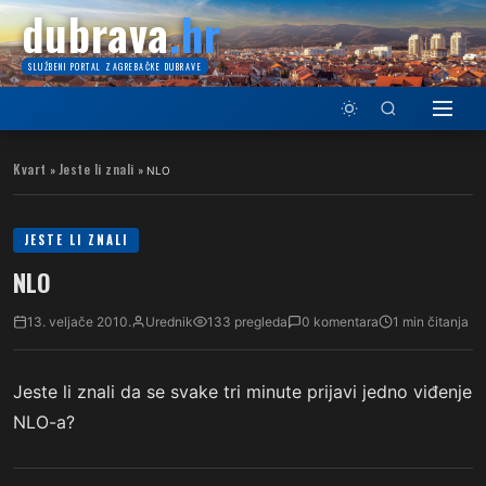
dubrava
.hr
SLUŽBENI PORTAL ZAGREBAČKE DUBRAVE
Kvart
Jeste li znali
»
»
NLO
JESTE LI ZNALI
NLO
13. veljače 2010.
Urednik
133 pregleda
0 komentara
1 min čitanja
Jeste li znali da se svake tri minute prijavi jedno viđenje
NLO-a?