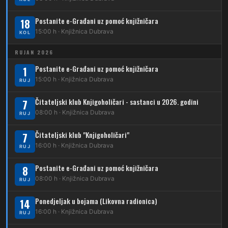
213
Dubrava – Jalševec
Postanite e-Građani uz pomoć knjižničara
Karta tramvajskih linija
18
15:00 h · Knjižnica Dubrava
KOL
214
Koledinečka – Resnički gaj
RUJAN 2026
223
Dubrava – Trnovčica – Dubec
Postanite e-Građani uz pomoć knjižničara
1
230
15:00 h · Knjižnica Dubrava
Dubrava – Granešinski Novaki
RUJ
232
Čitateljski klub Knjigoholičari - sastanci u 2026. godini
Dubrava – Jazbina
7
08:00 h · Knjižnica Dubrava
RUJ
269
Borongaj – Ses. Kraljevec
Čitateljski klub "Knjigoholičari"
7
DUBEC
16:00 h · Knjižnica Dubrava
RUJ
212
Dubec – Sesvete
Postanite e-Građani uz pomoć knjižničara
8
08:00 h · Knjižnica Dubrava
223
RUJ
Dubec – Trnovčica – Dubrava
Ponedjeljak u bojama (Likovna radionica)
14
224
Dubec – Novoselec
16:00 h · Knjižnica Dubrava
RUJ
231
Dubec – Borongaj