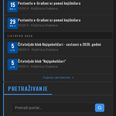
Postanite e-Građani uz pomoć knjižničara
15
261
15:00 h · Knjižnica Dubrava
RUJ
Dubec – Sesvete – Goranec
Postanite e-Građani uz pomoć knjižničara
262
29
Dubec – Sesvete – Planina Donja
15:00 h · Knjižnica Dubrava
RUJ
263
Dubec – Sesvete–Kašina – Pl.Gornja
LISTOPAD 2026
264
Dubec – Sesvete – Jesenovec
Čitateljski klub Knjigoholičari - sastanci u 2026. godini
5
08:00 h · Knjižnica Dubrava
LIS
267
Dubec – Markovo Polje
Čitateljski klub "Knjigoholičari"
5
270
Dubec – Sesvete – Blaguša
16:00 h · Knjižnica Dubrava
LIS
271
Dubec – Sesvete – Glavnica Donja
Pogledaj cijeli kalendar →
272
Dubec – Sesvete – Moravče
PRETRAŽIVANJE
273
Dubec – Sesvete – Lužan
274
Dubec – Sesvete – Laktec