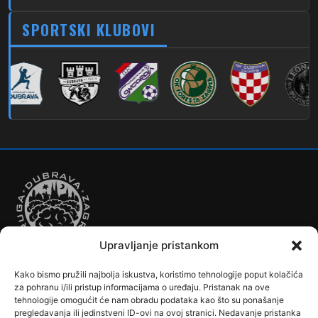
279
Dubec – Novi Jelkovec
SPORTSKI KLUBOVI
280
Dubec – Sesvete – Šimuncevec
212
Noćna – Dubec – Sesvete
Upravljanje pristankom
Kako bismo pružili najbolja iskustva, koristimo tehnologije poput kolačića
Autobusi
Automobilizam
Biciklizam
Borilački Sportovi
za pohranu i/ili pristup informacijama o uređaju. Pristanak na ove
Cookie Policy (EU)
Crkve, samostani i župni uredi
Dječji vrtići
tehnologije omogućit će nam obradu podataka kao što su ponašanje
pregledavanja ili jedinstveni ID-ovi na ovoj stranici. Nedavanje pristanka
Drugi sportovi
Društva, klubovi, savezi, udruge
Dubrava u Srcu