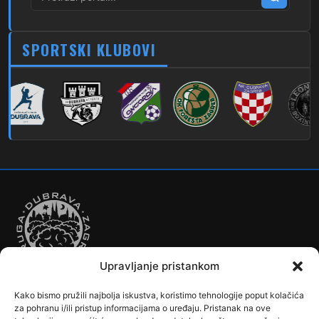
279
Dubec – Novi Jelkovec
SPORTSKI KLUBOVI
280
Dubec – Sesvete – Šimuncevec
212
Noćna – Dubec – Sesvete
Upravljanje pristankom
Kako bismo pružili najbolja iskustva, koristimo tehnologije poput kolačića
Autobusi
Automobilizam
Biciklizam
Borilački Sportovi
za pohranu i/ili pristup informacijama o uređaju. Pristanak na ove