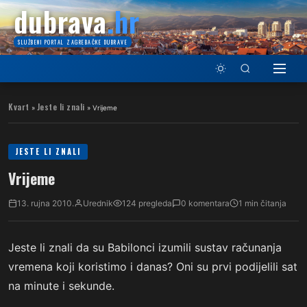
dubrava
.hr
SLUŽBENI PORTAL ZAGREBAČKE DUBRAVE
Kvart
Jeste li znali
»
»
Vrijeme
JESTE LI ZNALI
Vrijeme
13. rujna 2010.
Urednik
124 pregleda
0 komentara
1 min čitanja
Jeste li znali da su Babilonci izumili sustav računanja
vremena koji koristimo i danas? Oni su prvi podijelili sat
na minute i sekunde.