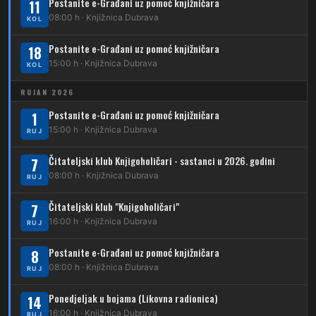
Postanite e-Građani uz pomoć knjižničara
11
210
Dubrava – Stud. grad – Klin
34
08:00 h · Knjižnica Dubrava
Dubec – Ljubljanica – Noćna linija
KOL
213
Dubrava – Jalševec
Postanite e-Građani uz pomoć knjižničara
Karta tramvajskih linija
18
15:00 h · Knjižnica Dubrava
KOL
214
Koledinečka – Resnički gaj
RUJAN 2026
223
Dubrava – Trnovčica – Dubec
Postanite e-Građani uz pomoć knjižničara
1
230
15:00 h · Knjižnica Dubrava
Dubrava – Granešinski Novaki
RUJ
232
Čitateljski klub Knjigoholičari - sastanci u 2026. godini
Dubrava – Jazbina
7
08:00 h · Knjižnica Dubrava
RUJ
269
Borongaj – Ses. Kraljevec
Čitateljski klub "Knjigoholičari"
7
DUBEC
16:00 h · Knjižnica Dubrava
RUJ
212
Dubec – Sesvete
Postanite e-Građani uz pomoć knjižničara
8
08:00 h · Knjižnica Dubrava
223
RUJ
Dubec – Trnovčica – Dubrava
Ponedjeljak u bojama (Likovna radionica)
14
224
Dubec – Novoselec
16:00 h · Knjižnica Dubrava
RUJ