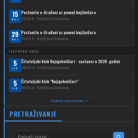
231
Dubec – Borongaj
Postanite e-Građani uz pomoć knjižničara
15
261
15:00 h · Knjižnica Dubrava
RUJ
Dubec – Sesvete – Goranec
Postanite e-Građani uz pomoć knjižničara
262
29
Dubec – Sesvete – Planina Donja
15:00 h · Knjižnica Dubrava
RUJ
263
Dubec – Sesvete–Kašina – Pl.Gornja
LISTOPAD 2026
264
Dubec – Sesvete – Jesenovec
Čitateljski klub Knjigoholičari - sastanci u 2026. godini
5
08:00 h · Knjižnica Dubrava
LIS
267
Dubec – Markovo Polje
Čitateljski klub "Knjigoholičari"
5
270
Dubec – Sesvete – Blaguša
16:00 h · Knjižnica Dubrava
LIS
271
Dubec – Sesvete – Glavnica Donja
Pogledaj cijeli kalendar →
272
Dubec – Sesvete – Moravče
PRETRAŽIVANJE
273
Dubec – Sesvete – Lužan
274
Dubec – Sesvete – Laktec